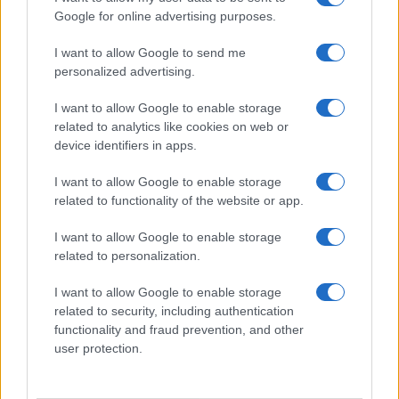
Ricevi le nostre ultime news
Google for online advertising purposes.
I want to allow Google to send me
da
Google News
personalized advertising.
I want to allow Google to enable storage
related to analytics like cookies on web or
Condividi l'articolo
device identifiers in apps.
F
T
Pi
W
S
I want to allow Google to enable storage
a
w
n
h
h
related to functionality of the website or app.
ce
it
te
at
a
Articolo precedente
I want to allow Google to enable storage
b
te
re
s
re
Prossimo articolo
related to personalization.
o
r
st
A
I want to allow Google to enable storage
o
p
related to security, including authentication
NOTIZIE RECENTI
functionality and fraud prevention, and other
k
p
user protection.
Incendio nella notte a Olbia, a fuoco due furgoni