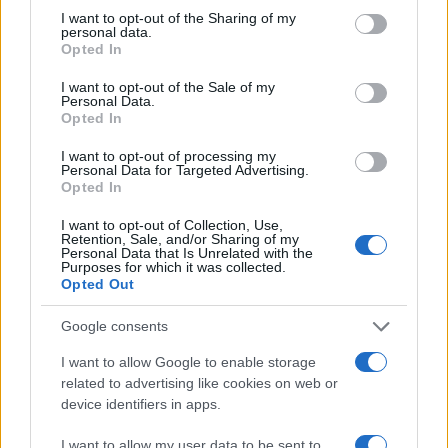
not limited to your visit or usage behaviour. You may click to
I want to opt-out of the Sharing of my
TEMI:
Comune Di Arzachena
personal data.
grant or deny consent to Google and its third-party tags to
Lavori Parco Arzachena
Opted In
use your data for below specified purposes in below Google
Stagno Di Saloni Arzachena
consent section.
I want to opt-out of the Sale of my
Personal Data.
Opted In
Notizie in tempo reale?
Entra nel canale telegram di
I want to opt-out of processing my
GalluraOggi.it
Personal Data for Targeted Advertising.
Opted In
I want to opt-out of Collection, Use,
Retention, Sale, and/or Sharing of my
Personal Data that Is Unrelated with the
Purposes for which it was collected.
Inviaci le tue segnalazioni,
Opted Out
i tuoi video e le tue foto
Su WhatsApp al numero +39
Google consents
345 356 7512
I want to allow Google to enable storage
related to advertising like cookies on web or
device identifiers in apps.
I want to allow my user data to be sent to