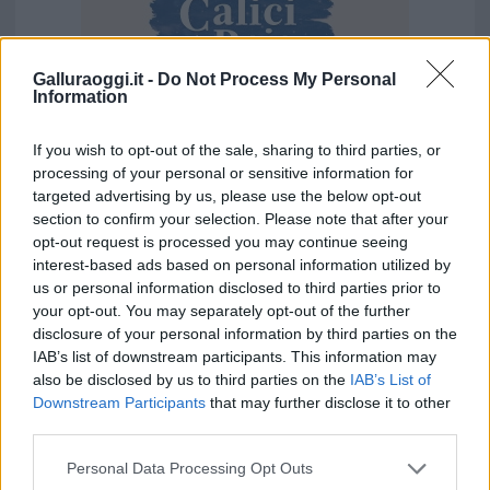
Galluraoggi.it -
Do Not Process My Personal
Information
If you wish to opt-out of the sale, sharing to third parties, or
Vuoi rimuovere le pubblicità nazionali?
processing of your personal or sensitive information for
targeted advertising by us, please use the below opt-out
section to confirm your selection. Please note that after your
Puoi abbonarti a
soli € 1,10 al mese
opt-out request is processed you may continue seeing
cliccando
qui
interest-based ads based on personal information utilized by
us or personal information disclosed to third parties prior to
your opt-out. You may separately opt-out of the further
Sei già abbonato?
disclosure of your personal information by third parties on the
IAB’s list of downstream participants. This information may
Puoi effettuare l'accesso andando nella
also be disclosed by us to third parties on the
IAB’s List of
sezione
Login
dal menù del sito o
Downstream Participants
that may further disclose it to other
third parties.
cliccando
qui
Please note that this website/app uses one or more Google
Personal Data Processing Opt Outs
services and may gather and store information including but