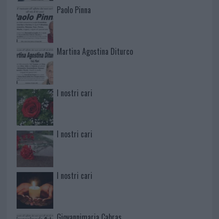
Paolo Pinna
Martina Agostina Diturco
I nostri cari
I nostri cari
I nostri cari
Giovannimaria Cabras