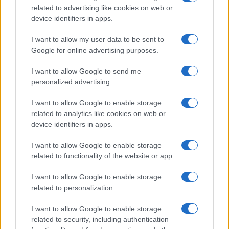
b
te
re
s
re
related to advertising like cookies on web or
o
r
st
A
device identifiers in apps.
o
p
NOTIZIE RECENTI
I want to allow my user data to be sent to
k
p
Google for online advertising purposes.
Controlli rafforzati in Costa Smeralda, 20
I want to allow Google to send me
personalized advertising.
arresti e 135 denunce
I want to allow Google to enable storage
Tre milioni di euro dalla Provincia Gallura per
related to analytics like cookies on web or
device identifiers in apps.
nuove aule nelle scuole di Olbia
I want to allow Google to enable storage
related to functionality of the website or app.
Incidente sulla provinciale 125, paura tra Olbia e
Arzachena
I want to allow Google to enable storage
related to personalization.
Incidente sulla strada provinciale ad Arzachena,
I want to allow Google to enable storage
un ferito
related to security, including authentication