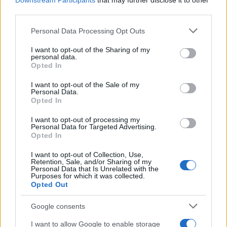
Downstream Participants
that may further disclose it to other
i tuoi video e le tue foto
third parties.
Su WhatsApp al numero +39
Please note that this website/app uses one or more Google
345 356 7512
Personal Data Processing Opt Outs
services and may gather and store information including but
not limited to your visit or usage behaviour. You may click to
I want to opt-out of the Sharing of my
personal data.
grant or deny consent to Google and its third-party tags to
Opted In
use your data for below specified purposes in below Google
consent section.
I want to opt-out of the Sale of my
Ricevi le nostre ultime news
Personal Data.
Opted In
da
Google News
I want to opt-out of processing my
Personal Data for Targeted Advertising.
Opted In
Condividi l'articolo
I want to opt-out of Collection, Use,
Retention, Sale, and/or Sharing of my
Personal Data that Is Unrelated with the
F
T
Pi
W
S
Purposes for which it was collected.
Opted Out
a
w
n
h
h
ce
it
te
at
a
Google consents
Articolo precedente
I want to allow Google to enable storage
Prossimo articolo