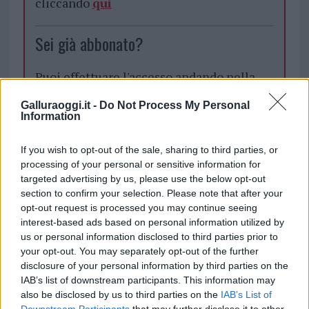
cliccando
qui
Sei già abbonato?
Puoi effettuare l'accesso andando nella
sezione
Login
dal menù del sito o
Galluraoggi.it -
Do Not Process My Personal
cliccando
qui
Information
If you wish to opt-out of the sale, sharing to third parties, or
TEMI:
Arzachena
Cannigione
Regione
processing of your personal or sensitive information for
targeted advertising by us, please use the below opt-out
section to confirm your selection. Please note that after your
Notizie in tempo reale?
opt-out request is processed you may continue seeing
Entra nel canale telegram di
interest-based ads based on personal information utilized by
GalluraOggi.it
us or personal information disclosed to third parties prior to
your opt-out. You may separately opt-out of the further
disclosure of your personal information by third parties on the
IAB’s list of downstream participants. This information may
also be disclosed by us to third parties on the
IAB’s List of
Inviaci le tue segnalazioni,