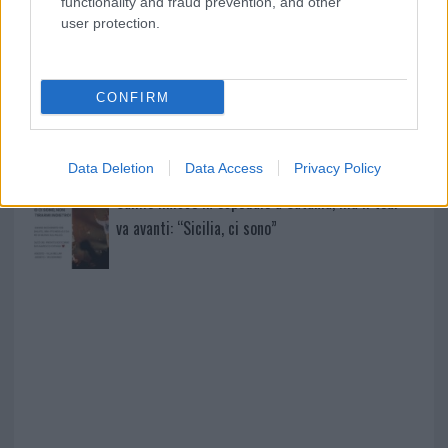
functionality and fraud prevention, and other
user protection.
Sangue, musica e solidarietà con Avis Olbia al
Delta Center
CONFIRM
Meteo Olbia 9 agosto, temperature in calo
Data Deletion
Data Access
Privacy Policy
Salmo finisce in ospedale a Catania, ma il tour
va avanti: “Sicilia, ci sono”