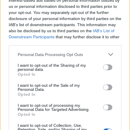
interest-based ads based on personal information utilized by
Michele Occhioni
Notizie Arzachena
us or personal information disclosed to third parties prior to
Sgaravatti Land Consortile
Tecnoverde Garden
your opt-out. You may separately opt-out of the further
disclosure of your personal information by third parties on the
Verde Arzachena
Vivai Carta
IAB’s list of downstream participants. This information may
also be disclosed by us to third parties on the
IAB’s List of
Condividi l'articolo
Downstream Participants
that may further disclose it to other
F
T
Pi
W
S
third parties.
a
w
n
h
h
Please note that this website/app uses one or more Google
Personal Data Processing Opt Outs
services and may gather and store information including but
ce
it
te
at
a
Articolo precedente
not limited to your visit or usage behaviour. You may click to
I want to opt-out of the Sharing of my
personal data.
b
te
re
s
re
grant or deny consent to Google and its third-party tags to
Prossimo articolo
Opted In
use your data for below specified purposes in below Google
o
r
st
A
consent section.
I want to opt-out of the Sale of my
o
p
Personal Data.
Opted In
NOTIZIE RECENTI
k
p
I want to opt-out of processing my
Personal Data for Targeted Advertising.
Nuovi posti auto in via La Marmora, parcheggio
Opted In
provvisorio a La Maddalena
I want to opt-out of Collection, Use,
Retention, Sale, and/or Sharing of my