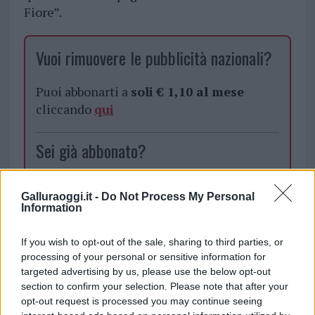
Fiore”.
Vuoi rimuovere le pubblicità nazionali?
Puoi abbonarti a
soli € 1,10 al mese
cliccando
qui
Sei già abbonato?
Puoi effettuare l'accesso andando nella
Galluraoggi.it -
Do Not Process My Personal
sezione
Login
dal menù del sito o
Information
cliccando
qui
If you wish to opt-out of the sale, sharing to third parties, or
processing of your personal or sensitive information for
TEMI:
Claudia Giagoni
Crico Service
targeted advertising by us, please use the below opt-out
section to confirm your selection. Please note that after your
Estate In Fiore
Estate In Fiore Arzachena
opt-out request is processed you may continue seeing
Evergreen
Fiori Arzachena
Isola Verde Giardini