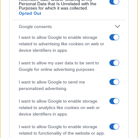
Personal Data that Is Unrelated with the
Purposes for which it was collected.
Allarme truffe a Berchidda, falsi incaricati
Opted Out
bussano alle porte
Google consents
Notre-Dame de Paris conquista Olbia, la prima
I want to allow Google to enable storage
al Molo Brin è un successo
related to advertising like cookies on web or
device identifiers in apps.
Strada Sassari-Olbia, incidente all’alba: ferito il
I want to allow my user data to be sent to
conducente
Google for online advertising purposes.
I want to allow Google to send me
Eventi in Gallura, da Jovanotti alla zuppa
personalized advertising.
gallurese: gli appuntamenti da non perdere
I want to allow Google to enable storage
related to analytics like cookies on web or
Lettini e arredi abusivi sulla spiaggia libera,
device identifiers in apps.
sequestri a Olbia e Arzachena
I want to allow Google to enable storage
related to functionality of the website or app.