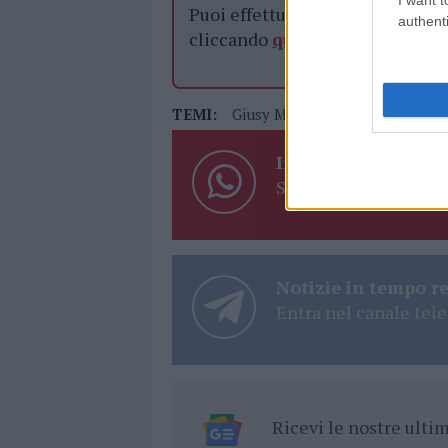
Puoi effettuare l'accesso andan
authenti
cliccando
qui
TEMI:
Giusy Meloni
Notizie Arzach
Inviaci le tue segna
Su WhatsApp al nume
Notizie in tempo r
Entra nel canale tele
Ricevi le nostre ult