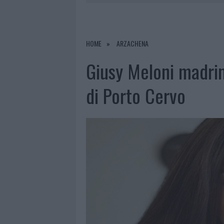
8 AGOSTO 2026
|
RISTORANTE DISTRUTTO DALLE F
7 AGOSTO 2026
|
LE PREVISIONI METEO PER IL WEE
7 AGOSTO 2026
|
MICHELLE HUNZIKER IN GALLURA,
HOME
ARZACHENA
8 AGOSTO 2026
|
INCENDIO NELLA NOTTE A OLBIA,
Giusy Meloni madrin
di Porto Cervo