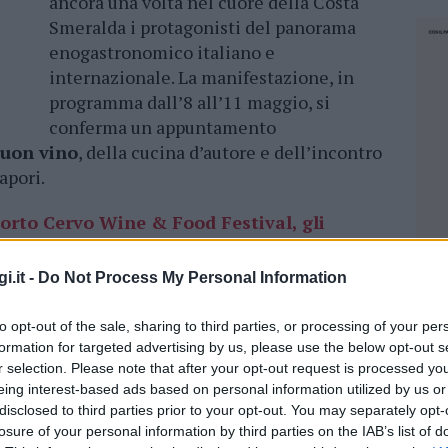
ancora una volta nel cuore della Costa
Smeralda i protagonisti del panorama
enogastronomico italiano e
internazionale. La manifestazione, in
programma dall’8 all’11 maggio, si
conferma un appuntamento
buon vino
, della cucina d’autore e dell’incontro
apori.
Porto Cervo Wine & Food Festival, gli
i.it -
Do Not Process My Personal Information
 glamour di questa nuova edizione sarà
Giusy
 giovane conduttrice, attrice e doppiatrice è
to opt-out of the sale, sharing to third parties, or processing of your per
formation for targeted advertising by us, please use the below opt-out s
iù seguite nel panorama televisivo italiano.
r selection. Please note that after your opt-out request is processed y
 2024-2025, ha saputo conquistare il pubblico
eing interest-based ads based on personal information utilized by us or
 competenza e presenza carismatica. Con un
disclosed to third parties prior to your opt-out. You may separately opt-
pite fissa in
programmi Rai
e conduttrice di
losure of your personal information by third parties on the IAB’s list of
NEC