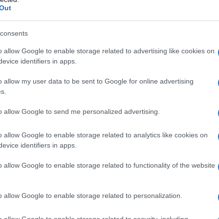
Out
azione saranno
riservati agli operatori del
consents
a e ai buyer, mentre da sabato si apriranno
o allow Google to enable storage related to advertising like cookies on
atori e gli appassionati. In calendario anche una
evice identifiers in apps.
“, il riconoscimento che premia le
eccellenze
lezionate da una giuria di esperti, i cui vini
o allow my user data to be sent to Google for online advertising
s.
o “
Taste of Sardinia
“.
to allow Google to send me personalized advertising.
o allow Google to enable storage related to analytics like cookies on
evice identifiers in apps.
azionali?
o allow Google to enable storage related to functionality of the website
 mese
cliccando
qui
o allow Google to enable storage related to personalization.
o allow Google to enable storage related to security, including