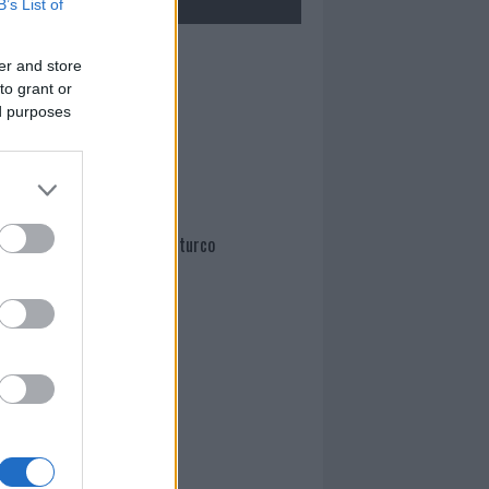
B’s List of
Mario Malu
er and store
to grant or
ed purposes
Paolo Pinna
Martina Agostina Diturco
I nostri cari
I nostri cari