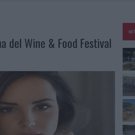
IAMME A LA MADDALENA, INCENDIO A MONTI D’À RENA
KEND A OLBIA E IN GALLURA
 BELLA ANCHE DAL VIVO: UN AMICO VIP SVELA COME FA
NOT
 A FUOCO DUE FURGONI
a del Wine & Food Festival