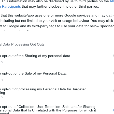
se, Meloni rappresenta un ponte tra la
. This information may also be disclosed by us to third parties on the
IA
Participants
that may further disclose it to other third parties.
 dello spettacolo, portando anche il suo
one di follower.
 that this website/app uses one or more Google services and may gath
including but not limited to your visit or usage behaviour. You may click 
 to Google and its third-party tags to use your data for below specifi
ogle consent section.
e il
Festival
, con il tradizionale taglio del
gio alle 14:30 presso il Cervo Conference
l Data Processing Opt Outs
testimonia il carattere sempre più
o opt-out of the Sharing of my personal data.
’evento, che non smette di aggiornarsi pur
In
tità
.
o opt-out of the Sale of my Personal Data.
i festa
fuori dagli spazi istituzionali. Il format
In
nni fa con ottimi riscontri, si arricchirà della
 Manuel Zappadu. Il noto artista sarà il
to opt-out of processing my Personal Data for Targeted
ing.
e di venerdì 9 e sabato 10 maggio,
In
rto Cervo
in un vero palcoscenico a cielo
ica e convivialità. Un modo per rendere ancora
o opt-out of Collection, Use, Retention, Sale, and/or Sharing
ersonal Data that Is Unrelated with the Purposes for which it
sperienza del Festival, che da tempo ha aperto
lected.