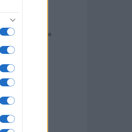
I nostri cari
Giovannimaria Cabras