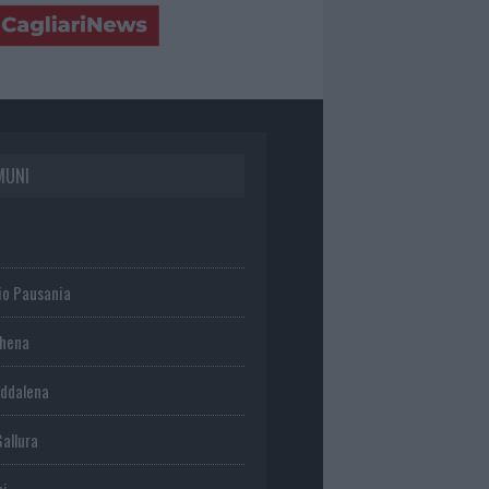
MUNI
io Pausania
chena
ddalena
Gallura