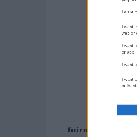
I want 
I want t
web or d
I want t
or app.
I want t
I want t
authenti
Vuoi rimanere sempre agg