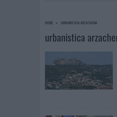
7 AGOSTO 2026
|
CALANGIANUS, DOPO LE POLEMIC
7 AGOSTO 2026
|
OLBIA, DIVIETO DI SOSTA CONT
7 AGOSTO 2026
|
PAUSA CAFFÈ IMPECCABILE: COME 
HOME
URBANISTICA ARZACHENA
7 AGOSTO 2026
|
LE PREVISIONI METEO PER IL WEE
urbanistica arzache