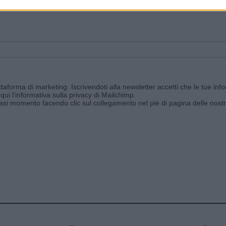
ggi e ricevi le nostre email periodiche contenenti le ultime notizie pubbli
aforma di marketing. Iscrivendoti alla newsletter accetti che le tue info
qui l'informativa sulla privacy di Mailchimp
.
siasi momento facendo clic sul collegamento nel piè di pagina delle nostr