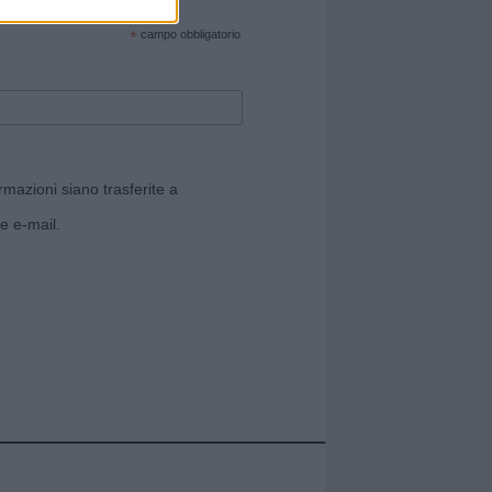
cate sul sito web!
*
campo obbligatorio
rmazioni siano trasferite a
e e-mail.