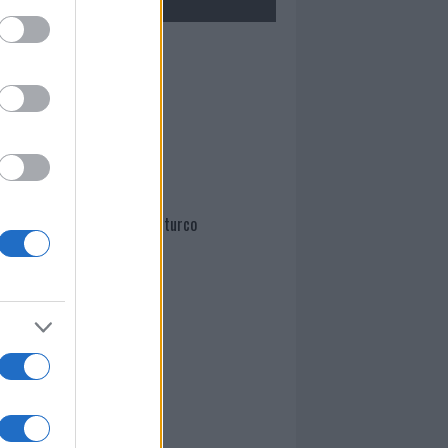
Mario Malu
Paolo Pinna
Martina Agostina Diturco
I nostri cari
I nostri cari