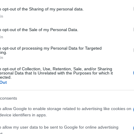
agosto: ci sono revisioni da…
o opt-out of the Sharing of my personal data.
In
ARZACHENA
22 SETTEMBRE 2024
o opt-out of the Sale of my Personal Data.
Puc di Arzachena, dopo le polemiche il
In
Comune incontra tecnici e cittadini
to opt-out of processing my Personal Data for Targeted
ing.
Dopo le polemiche politiche il Comune spiega il Puc
In
di Arzachena ai cittadini L’approvazione estiva del
o opt-out of Collection, Use, Retention, Sale, and/or Sharing
Puc aveva creato polemiche ad Arzachena e
ersonal Data that Is Unrelated with the Purposes for which it
lected.
d’autunno il Comune organizza incontri con
Out
tecnici…
consents
o allow Google to enable storage related to advertising like cookies on
evice identifiers in apps.
o allow my user data to be sent to Google for online advertising
s.