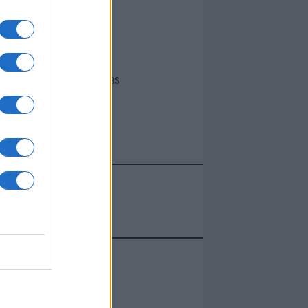
I nostri cari
Giovannimaria Cabras