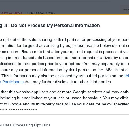
ARZACHENA
26 FEBBRAIO 2025
Il Comune di Arzachena spiega perché ci
i.it -
Do Not Process My Personal Information
sia da fare altra strada per il vero Puc
to opt-out of the sale, sharing to third parties, or processing of your per
Il Comune di Arzachena deve riadottare il Puc, ecco
formation for targeted advertising by us, please use the below opt-out s
perché Il Comune di Arzachena ha adottato il Puc,
r selection. Please note that after your opt-out request is processed y
solo dopo ha sentito i cittadini e ora parte l’iter per
eing interest-based ads based on personal information utilized by us or
una…
disclosed to third parties prior to your opt-out. You may separately opt-
losure of your personal information by third parties on the IAB’s list of
. This information may also be disclosed by us to third parties on the
IA
Participants
that may further disclose it to other third parties.
ARZACHENA
25 FEBBRAIO 2025
Arzachena si rimangia il Puc: riparte l’iter
 that this website/app uses one or more Google services and may gath
including but not limited to your visit or usage behaviour. You may click 
dopo una pioggia di osservazioni
 to Google and its third-party tags to use your data for below specifi
ogle consent section.
Arzachena ha un problema col Puc approvato ad
agosto, ci sono revisioni da fare Il Comune di
l Data Processing Opt Outs
Arzachena si rimangia il Puc approvato in pieno
NEC