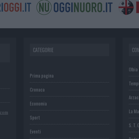
CATEGORIE
CO
Olbia
Prima pagina
Temp
Cronaca
Arza
Economia
La Ma
.com
Sport
S. T. 
Eventi