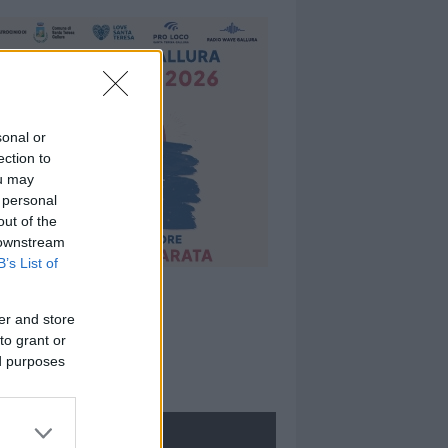
sonal or
ection to
ou may
 personal
out of the
 downstream
B’s List of
er and store
to grant or
ed purposes
ROLOGIE