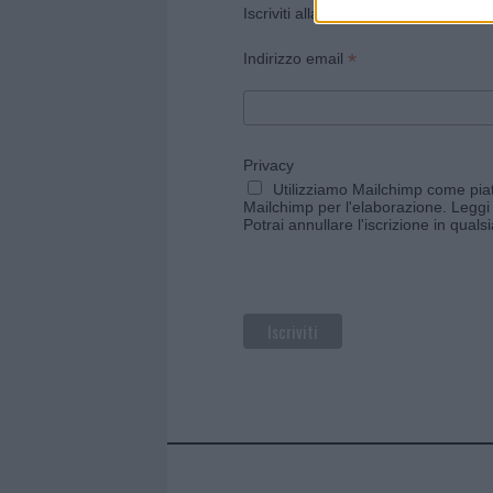
Iscriviti alla newsletter di Gallura O
*
Indirizzo email
Privacy
Utilizziamo Mailchimp come piatt
Mailchimp per l'elaborazione.
Leggi 
Potrai annullare l'iscrizione in qual