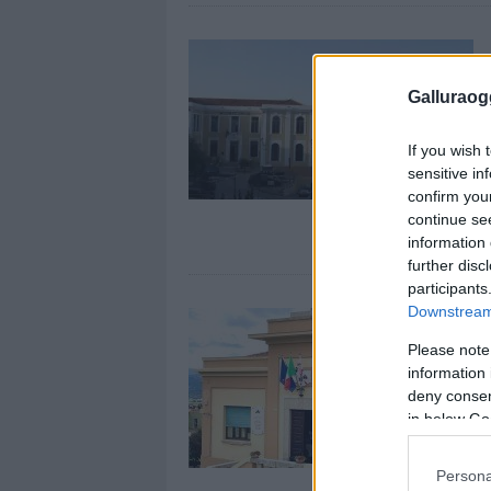
Galluraogg
If you wish 
sensitive in
confirm you
continue se
information 
further disc
participants
Downstream 
Please note
information 
deny consent
in below Go
Persona