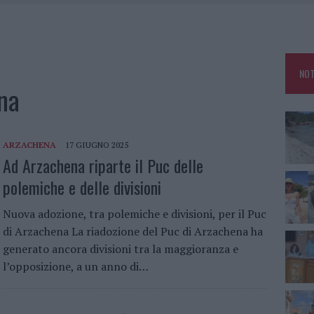
HE IL CENTRO ACCOGLIENZA MINORI CHIUDE
RO SPACCIO E DEGRADO: ESPLODE LA PROTESTA
SCEGLIERE LA SOLUZIONE IDEALE PER LA CASA E L’UFFICIO
NOT
KEND A OLBIA E IN GALLURA
na
ARZACHENA
17 GIUGNO 2025
Ad Arzachena riparte il Puc delle
polemiche e delle divisioni
Nuova adozione, tra polemiche e divisioni, per il Puc
di Arzachena La riadozione del Puc di Arzachena ha
generato ancora divisioni tra la maggioranza e
l’opposizione, a un anno di…