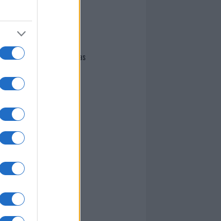
I nostri cari
Giovannimaria Cabras