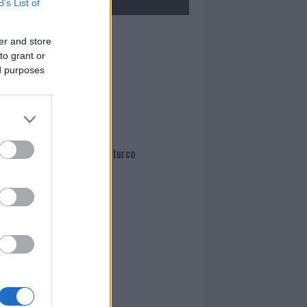
B’s List of
Mario Malu
er and store
to grant or
ed purposes
Paolo Pinna
Martina Agostina Diturco
I nostri cari
I nostri cari