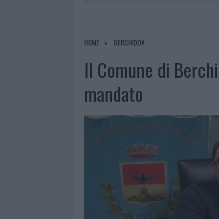
7 AGOSTO 2026
|
CALANGIANUS, DOPO LE POLEMIC
7 AGOSTO 2026
|
OLBIA, DIVIETO DI SOSTA CONT
7 AGOSTO 2026
|
PAUSA CAFFÈ IMPECCABILE: COME 
HOME
BERCHIDDA
7 AGOSTO 2026
|
LE PREVISIONI METEO PER IL WEE
Il Comune di Berchid
mandato