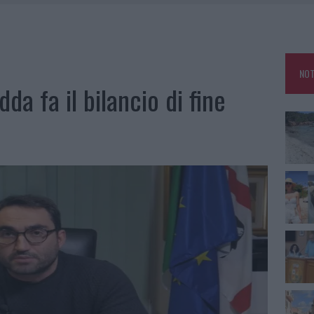
HE IL CENTRO ACCOGLIENZA MINORI CHIUDE
RO SPACCIO E DEGRADO: ESPLODE LA PROTESTA
SCEGLIERE LA SOLUZIONE IDEALE PER LA CASA E L’UFFICIO
NOT
KEND A OLBIA E IN GALLURA
da fa il bilancio di fine