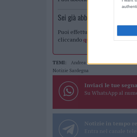
authenti
Sei già abbonato?
Puoi effettuare l'accesso andan
cliccando
qui
TEMI:
Andrea Nieddu
Berchidda Not
Notizie Sardegna
Inviaci le tue segna
Su WhatsApp al nume
Notizie in tempo r
Entra nel canale tele