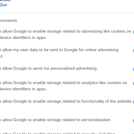
ta turistica, ma anche come luogo scelto da
Out
ilmente, invertendo la tendenza comune a molti
consents
laborato con il supporto tecnico degli uffici e
o allow Google to enable storage related to advertising like cookies on
evice identifiers in apps.
comunale, si pone anche come base per un
vo. Il sindaco
Andrea Nieddu
ha espresso
o allow my user data to be sent to Google for online advertising
ra comunale per il lavoro svolto e ha
s.
a di responsabilità che ha caratterizzato i
to allow Google to send me personalized advertising.
o del valore della collaborazione ha riguardato
l’attuazione del programma, sia la minoranza,
o allow Google to enable storage related to analytics like cookies on
positivo alla vita amministrativa del paese.
evice identifiers in apps.
o allow Google to enable storage related to functionality of the website
azionali?
o allow Google to enable storage related to personalization.
 mese
cliccando
qui
o allow Google to enable storage related to security, including