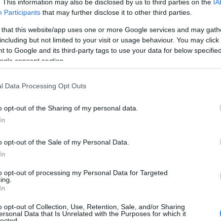
. This information may also be disclosed by us to third parties on the
IA
ermieri e numerosi volontari, la struttura ha
Participants
that may further disclose it to other third parties.
medici di base, permettendo ai cittadini più
 that this website/app uses one or more Google services and may gath
erso i centri affollati del territorio e
including but not limited to your visit or usage behaviour. You may click 
re alla comunità.
 to Google and its third-party tags to use your data for below specifi
ogle consent section.
ell’emergenza, l’attenzione si è spostata verso
ttuale. L’
Ente
ha dimostrato una spiccata
l Data Processing Opt Outs
nti provenienti da canali europei, nazionali e
scita strutturale del borgo. Nonostante le
o opt-out of the Sharing of my personal data.
alvolta dilatato i tempi di attuazione delle
In
resentano un’eredità significativa per il
 a essere concretizzati nel corso della
o opt-out of the Sale of my Personal Data.
In
to opt-out of processing my Personal Data for Targeted
ativa ha prodotto riflessi positivi
ing.
In
se. I dati relativi allo sviluppo insediativo
con l’iscrizione di settantasette nuove
o opt-out of Collection, Use, Retention, Sale, and/or Sharing
esti numeri testimoniano come Berchidda non
ersonal Data that Is Unrelated with the Purposes for which it
lected.