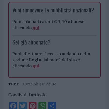
Vuoi rimuovere le pubblicità nazionali?
Puoi abbonarti a
soli € 1,10 al mese
cliccando
qui
Sei già abbonato?
Puoi effettuare l'accesso andando nella
sezione
Login
dal menù del sito o
cliccando
qui
TEMI:
Carabinieri Buddusò
Condividi l'articolo
F
T
Pi
W
S