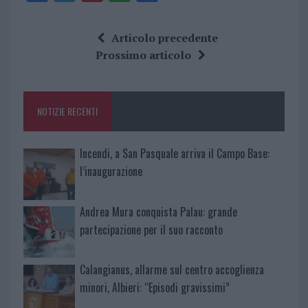
a
w
n
h
h
ce
it
te
at
a
Articolo precedente
b
te
re
s
re
Prossimo articolo
o
r
st
A
o
p
NOTIZIE RECENTI
k
p
Incendi, a San Pasquale arriva il Campo Base:
l’inaugurazione
Andrea Mura conquista Palau: grande
partecipazione per il suo racconto
Calangianus, allarme sul centro accoglienza
minori, Albieri: “Episodi gravissimi”