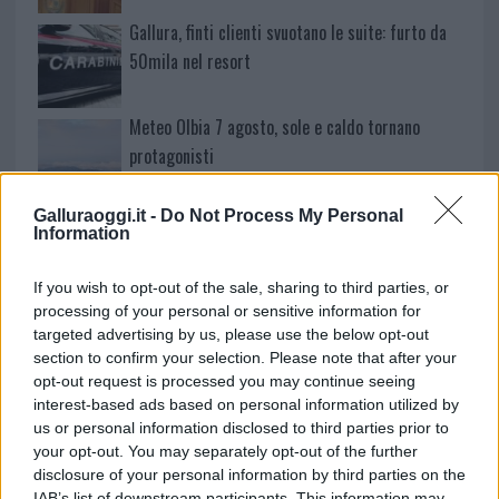
Gallura, finti clienti svuotano le suite: furto da
50mila nel resort
Meteo Olbia 7 agosto, sole e caldo tornano
protagonisti
Galluraoggi.it -
Do Not Process My Personal
Test tunnel Olbia: rampe chiuse ancora fino a
Information
fine agosto
If you wish to opt-out of the sale, sharing to third parties, or
processing of your personal or sensitive information for
Aggius conquista la classifica delle mete più
targeted advertising by us, please use the below opt-out
amate dell’estate 2026
section to confirm your selection. Please note that after your
opt-out request is processed you may continue seeing
interest-based ads based on personal information utilized by
us or personal information disclosed to third parties prior to
your opt-out. You may separately opt-out of the further
disclosure of your personal information by third parties on the
IAB’s list of downstream participants. This information may