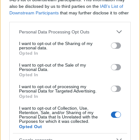
also be disclosed by us to third parties on the
IAB’s List of
Downstream Participants
that may further disclose it to other
third parties.
Please note that this website/app uses one or more Google
Personal Data Processing Opt Outs
NECROLOGIE
services and may gather and store information including but
not limited to your visit or usage behaviour. You may click to
I want to opt-out of the Sharing of my
personal data.
grant or deny consent to Google and its third-party tags to
Opted In
Mario Malu
use your data for below specified purposes in below Google
consent section.
I want to opt-out of the Sale of my
Personal Data.
Opted In
Paolo Pinna
I want to opt-out of processing my
Personal Data for Targeted Advertising.
Opted In
Martina Agostina Diturco
I want to opt-out of Collection, Use,
Retention, Sale, and/or Sharing of my
Personal Data that Is Unrelated with the
Purposes for which it was collected.
Opted Out
I nostri cari
Google consents