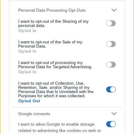
o
p
NOTIZIE RECENTI
Please note that this website/app uses one or more Google
k
p
Personal Data Processing Opt Outs
services and may gather and store information including but
not limited to your visit or usage behaviour. You may click to
I want to opt-out of the Sharing of my
Controlli all’aeroporto di Olbia, sequestrati
personal data.
grant or deny consent to Google and its third-party tags to
Opted In
caviale e sabbia rubata
use your data for below specified purposes in below Google
consent section.
I want to opt-out of the Sale of my
Personal Data.
Migliori cliniche di estetica medicale avanzata
Opted In
in Europa: classifica dei 5 centri di riferimento
I want to opt-out of processing my
pe…
Personal Data for Targeted Advertising.
Opted In
Incendi, a San Pasquale arriva il Campo Base:
I want to opt-out of Collection, Use,
l’inaugurazione
Retention, Sale, and/or Sharing of my
Personal Data that Is Unrelated with the
Purposes for which it was collected.
Opted Out
Andrea Mura conquista Palau: grande
partecipazione per il suo racconto
Google consents
I want to allow Google to enable storage
Calangianus, allarme sul centro accoglienza
related to advertising like cookies on web or