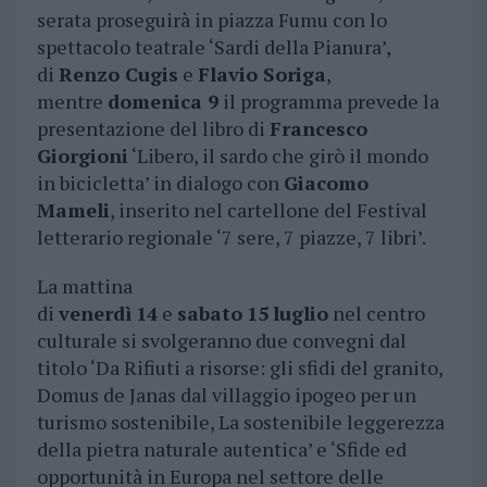
serata proseguirà in piazza Fumu con lo
spettacolo teatrale ‘Sardi della Pianura’,
di
Renzo Cugis
e
Flavio Soriga
,
mentre
domenica 9
il programma prevede la
presentazione del libro di
Francesco
Giorgioni
‘Libero, il sardo che girò il mondo
in bicicletta’ in dialogo con
Giacomo
Mameli
, inserito nel cartellone del Festival
letterario regionale ‘7 sere, 7 piazze, 7 libri’.
La mattina
di
venerdì
14
e
sabato
15
luglio
nel centro
culturale si svolgeranno due convegni dal
titolo ‘Da Rifiuti a risorse: gli sfidi del granito,
Domus de Janas dal villaggio ipogeo per un
turismo sostenibile, La sostenibile leggerezza
della pietra naturale autentica’ e ‘Sfide ed
opportunità in Europa nel settore delle