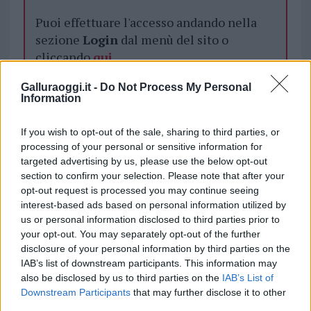
Puoi effettuare l'accesso andando nella
sezione
Login
dal menù del sito o
cliccando
qui
Galluraoggi.it -
Do Not Process My Personal
Information
TEMI:
Eventi Buddusò
Eventi Gallura
Eventi Sardegna
Notizie Buddusò
If you wish to opt-out of the sale, sharing to third parties, or
Spirit Of Rock Buddusò
processing of your personal or sensitive information for
targeted advertising by us, please use the below opt-out
Condividi l'articolo
section to confirm your selection. Please note that after your
opt-out request is processed you may continue seeing
F
T
Pi
W
S
interest-based ads based on personal information utilized by
us or personal information disclosed to third parties prior to
a
w
n
h
h
your opt-out. You may separately opt-out of the further
ce
it
te
at
a
disclosure of your personal information by third parties on the
Articolo precedente
IAB’s list of downstream participants. This information may
b
te
re
s
re
Prossimo articolo
also be disclosed by us to third parties on the
IAB’s List of
o
r
st
A
Downstream Participants
that may further disclose it to other
third parties.