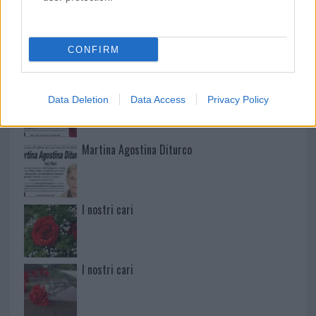
Mario Malu
CONFIRM
Paolo Pinna
Data Deletion
Data Access
Privacy Policy
Martina Agostina Diturco
I nostri cari
I nostri cari