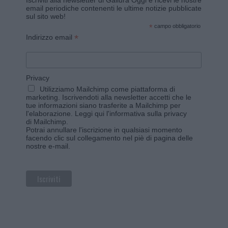
Iscriviti alla newsletter di Gallura Oggi e ricevi le nostre
email periodiche contenenti le ultime notizie pubblicate
sul sito web!
*
campo obbligatorio
*
Indirizzo email
Privacy
Utilizziamo Mailchimp come piattaforma di
marketing. Iscrivendoti alla newsletter accetti che le
tue informazioni siano trasferite a Mailchimp per
l'elaborazione.
Leggi qui l'informativa sulla privacy
di Mailchimp
.
Potrai annullare l'iscrizione in qualsiasi momento
facendo clic sul collegamento nel piè di pagina delle
nostre e-mail.