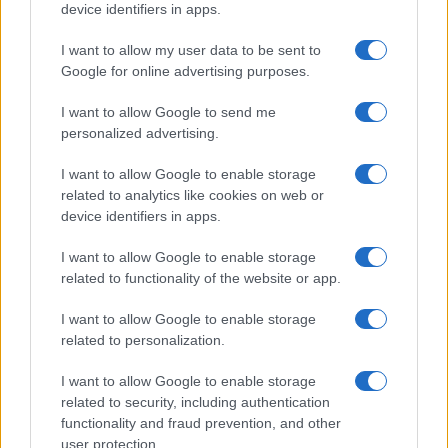
minori, Albieri: “Episodi gravissimi”
device identifiers in apps.
I want to allow my user data to be sent to
Gallura, finti clienti svuotano le suite: furto da
Google for online advertising purposes.
50mila nel resort
I want to allow Google to send me
personalized advertising.
Meteo Olbia 7 agosto, sole e caldo tornano
protagonisti
I want to allow Google to enable storage
related to analytics like cookies on web or
device identifiers in apps.
I want to allow Google to enable storage
related to functionality of the website or app.
I want to allow Google to enable storage
related to personalization.
I want to allow Google to enable storage
related to security, including authentication
functionality and fraud prevention, and other
NECROLOGIE
user protection.