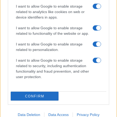
I want to allow Google to enable storage
Olbia, divieto di sosta contro spaccio e degrado:
related to analytics like cookies on web or
esplode la protesta
device identifiers in apps.
I want to allow Google to enable storage
Pausa caffè impeccabile: come scegliere la
related to functionality of the website or app.
soluzione ideale per la casa e l’ufficio
I want to allow Google to enable storage
related to personalization.
Monte Pino, la fine di un lungo dolore: storia e
I want to allow Google to enable storage
rinascita della strada che segnò la Gallura
related to security, including authentication
functionality and fraud prevention, and other
Raid nelle campagne di Berchidda, rischio per
user protection.
la rete elettrica
CONFIRM
Data Deletion
Data Access
Privacy Policy