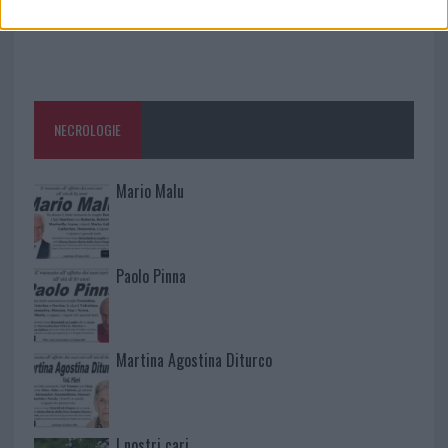
NECROLOGIE
Mario Malu
Paolo Pinna
Martina Agostina Diturco
I nostri cari