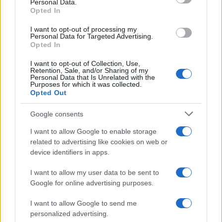
Personal Data.
a
w
n
h
h
Opted In
ce
it
te
at
a
I want to opt-out of processing my
Articolo precedente
Personal Data for Targeted Advertising.
b
te
re
s
re
Prossimo articolo
Opted In
o
r
st
A
I want to opt-out of Collection, Use,
Retention, Sale, and/or Sharing of my
o
p
Personal Data that Is Unrelated with the
Purposes for which it was collected.
NOTIZIE RECENTI
k
p
Opted Out
Google consents
Le previsioni meteo per il weekend a Olbia e in
Gallura
I want to allow Google to enable storage
related to advertising like cookies on web or
device identifiers in apps.
Michelle Hunziker in Gallura, bella anche dal
vivo: un amico vip svela come fa
I want to allow my user data to be sent to
Google for online advertising purposes.
Calangianus, dopo le polemiche il centro
I want to allow Google to send me
accoglienza minori chiude
personalized advertising.