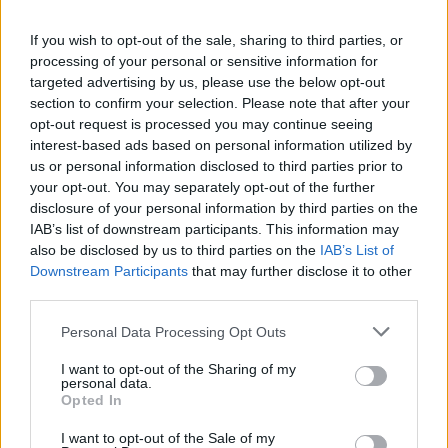
345 356 7512
If you wish to opt-out of the sale, sharing to third parties, or
processing of your personal or sensitive information for
targeted advertising by us, please use the below opt-out
Notizie in tempo reale?
section to confirm your selection. Please note that after your
opt-out request is processed you may continue seeing
Entra nel canale telegram di
interest-based ads based on personal information utilized by
GalluraOggi.it
us or personal information disclosed to third parties prior to
your opt-out. You may separately opt-out of the further
disclosure of your personal information by third parties on the
IAB’s list of downstream participants. This information may
also be disclosed by us to third parties on the
IAB’s List of
Ricevi le nostre ultime news
Downstream Participants
that may further disclose it to other
third parties.
da
Google News
Please note that this website/app uses one or more Google
Personal Data Processing Opt Outs
services and may gather and store information including but
not limited to your visit or usage behaviour. You may click to
I want to opt-out of the Sharing of my
personal data.
grant or deny consent to Google and its third-party tags to
Condividi l'articolo
Opted In
use your data for below specified purposes in below Google
consent section.
F
T
Pi
W
S
I want to opt-out of the Sale of my