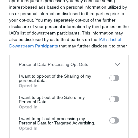
opt-out request is processed you may continue seeing
Ricevi le nostre ultime news
interest-based ads based on personal information utilized by
us or personal information disclosed to third parties prior to
your opt-out. You may separately opt-out of the further
da
Google News
disclosure of your personal information by third parties on the
IAB’s list of downstream participants. This information may
also be disclosed by us to third parties on the
IAB’s List of
Downstream Participants
that may further disclose it to other
Condividi l'articolo
third parties.
F
T
Pi
W
S
Please note that this website/app uses one or more Google
Personal Data Processing Opt Outs
a
w
n
h
h
services and may gather and store information including but
not limited to your visit or usage behaviour. You may click to
I want to opt-out of the Sharing of my
ce
it
te
at
a
personal data.
Articolo precedente
grant or deny consent to Google and its third-party tags to
Opted In
b
te
re
s
re
use your data for below specified purposes in below Google
Prossimo articolo
consent section.
I want to opt-out of the Sale of my
o
r
st
A
Personal Data.
Opted In
o
p
NOTIZIE RECENTI
k
p
I want to opt-out of processing my
Personal Data for Targeted Advertising.
Opted In
Le previsioni meteo per il weekend a Olbia e in