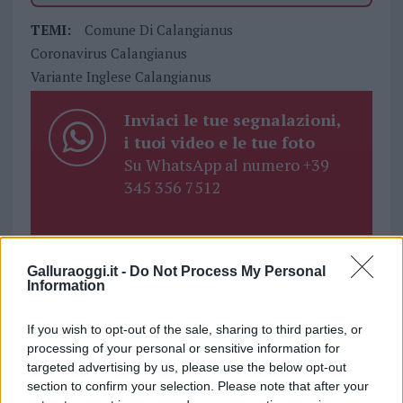
TEMI:
Comune Di Calangianus
Coronavirus Calangianus
Variante Inglese Calangianus
Inviaci le tue segnalazioni,
i tuoi video e le tue foto
Su WhatsApp al numero +39
345 356 7512
Galluraoggi.it -
Do Not Process My Personal
Notizie in tempo reale?
Information
Entra nel canale telegram di
GalluraOggi.it
If you wish to opt-out of the sale, sharing to third parties, or
processing of your personal or sensitive information for
targeted advertising by us, please use the below opt-out
section to confirm your selection. Please note that after your