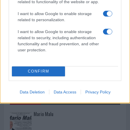
related to functionality of the website or app.
I want to allow Google to enable storage
Raid nelle campagne di Berchidda, rischio per
related to personalization.
la rete elettrica
I want to allow Google to enable storage
related to security, including authentication
functionality and fraud prevention, and other
user protection.
CONFIRM
Data Deletion
Data Access
Privacy Policy
NECROLOGIE
Mario Malu