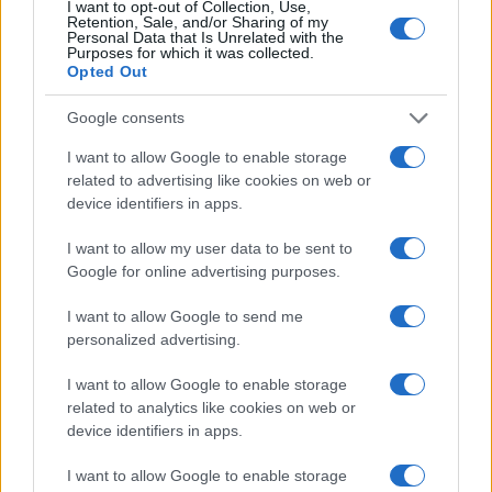
I want to opt-out of Collection, Use,
Gallura
Retention, Sale, and/or Sharing of my
Personal Data that Is Unrelated with the
Purposes for which it was collected.
Opted Out
Michelle Hunziker in Gallura, bella anche dal
vivo: un amico vip svela come fa
Google consents
I want to allow Google to enable storage
Calangianus, dopo le polemiche il centro
related to advertising like cookies on web or
accoglienza minori chiude
device identifiers in apps.
I want to allow my user data to be sent to
Olbia, divieto di sosta contro spaccio e degrado:
Google for online advertising purposes.
esplode la protesta
I want to allow Google to send me
personalized advertising.
Pausa caffè impeccabile: come scegliere la
I want to allow Google to enable storage
soluzione ideale per la casa e l’ufficio
related to analytics like cookies on web or
device identifiers in apps.
Monte Pino, la fine di un lungo dolore: storia e
I want to allow Google to enable storage
rinascita della strada che segnò la Gallura