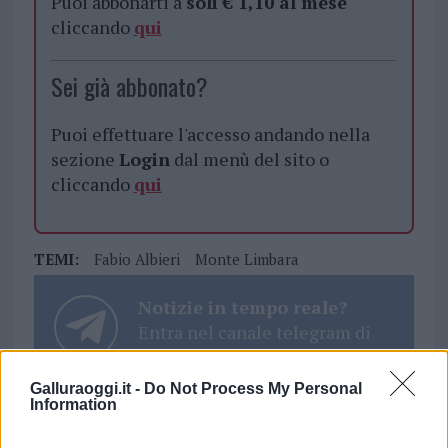
Puoi abbonarti a
soli € 1,10 al mese
cliccando
qui
Sei già abbonato?
Puoi effettuare l'accesso andando nella
sezione
Login
dal menù del sito o
cliccando
qui
TEMI:
Fabio Albieri
Monte Limbara
Notizie in tempo reale?
Entra nel canale telegram di
GalluraOggi.it
Galluraoggi.it -
Do Not Process My Personal
Information