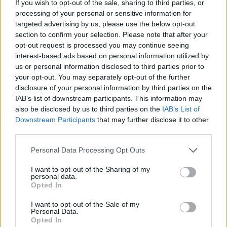
If you wish to opt-out of the sale, sharing to third parties, or
Inviaci le tue segnalazioni,
processing of your personal or sensitive information for
i tuoi video e le tue foto
targeted advertising by us, please use the below opt-out
Su WhatsApp al numero +39
section to confirm your selection. Please note that after your
345 356 7512
opt-out request is processed you may continue seeing
interest-based ads based on personal information utilized by
us or personal information disclosed to third parties prior to
your opt-out. You may separately opt-out of the further
disclosure of your personal information by third parties on the
IAB’s list of downstream participants. This information may
Ricevi le nostre ultime news
also be disclosed by us to third parties on the
IAB’s List of
Downstream Participants
that may further disclose it to other
da
Google News
third parties.
Please note that this website/app uses one or more Google
Personal Data Processing Opt Outs
services and may gather and store information including but
Condividi l'articolo
not limited to your visit or usage behaviour. You may click to
I want to opt-out of the Sharing of my
personal data.
grant or deny consent to Google and its third-party tags to
F
T
Pi
W
S
Opted In
use your data for below specified purposes in below Google
a
w
n
h
h
consent section.
I want to opt-out of the Sale of my
Personal Data.
ce
it
te
at
a
Opted In
Articolo precedente