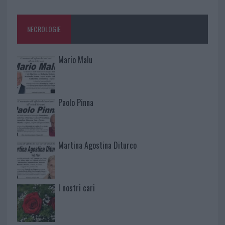
NECROLOGIE
Mario Malu
Paolo Pinna
Martina Agostina Diturco
I nostri cari