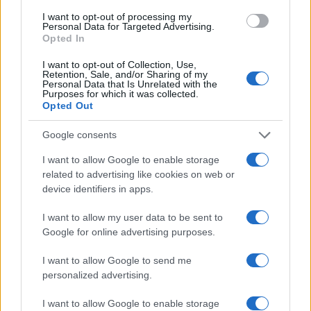
b
te
re
s
re
Prossimo articolo
I want to opt-out of processing my
Personal Data for Targeted Advertising.
o
r
st
A
Opted In
o
p
I want to opt-out of Collection, Use,
NOTIZIE RECENTI
Retention, Sale, and/or Sharing of my
k
p
Personal Data that Is Unrelated with the
Purposes for which it was collected.
Opted Out
Tre milioni di euro dalla Provincia Gallura per
nuove aule nelle scuole di Olbia
Google consents
I want to allow Google to enable storage
Incidente sulla provinciale 125, paura tra Olbia e
related to advertising like cookies on web or
Arzachena
device identifiers in apps.
I want to allow my user data to be sent to
Incidente sulla strada provinciale ad Arzachena,
Google for online advertising purposes.
un ferito
I want to allow Google to send me
personalized advertising.
Sangue, musica e solidarietà con Avis Olbia al
I want to allow Google to enable storage
Delta Center