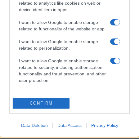
related to analytics like cookies on web or
device identifiers in apps.
Meteo Olbia 9 agosto, temperature in calo
I want to allow Google to enable storage
related to functionality of the website or app.
I want to allow Google to enable storage
Salmo finisce in ospedale a Catania, ma il tour
related to personalization.
va avanti: “Sicilia, ci sono”
I want to allow Google to enable storage
related to security, including authentication
Jovanotti, Gabry Ponte e Alfa: Olbia ombelico del
functionality and fraud prevention, and other
mondo per una notte
user protection.
CONFIRM
Data Deletion
Data Access
Privacy Policy