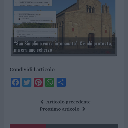
“San Simplicio verrà intonacata”. C’è chi protesta,
ma era uno scherzo
Condividi l'articolo
F
T
Pi
W
S
a
w
n
h
h
ce
it
te
at
a
Articolo precedente
b
te
re
s
re
Prossimo articolo
o
r
st
A
o
p