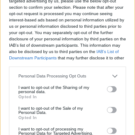
targeted advertising by us, please use the below opt-out
section to confirm your selection. Please note that after your
opt-out request is processed you may continue seeing
Test tunnel Olbia: rampe chiuse ancora fino a
interest-based ads based on personal information utilized by
fine agosto
us or personal information disclosed to third parties prior to
your opt-out. You may separately opt-out of the further
disclosure of your personal information by third parties on the
Aggius conquista la classifica delle mete più
IAB’s list of downstream participants. This information may
amate dell’estate 2026
also be disclosed by us to third parties on the
IAB’s List of
Downstream Participants
that may further disclose it to other
third parties.
Please note that this website/app uses one or more Google
Personal Data Processing Opt Outs
services and may gather and store information including but
not limited to your visit or usage behaviour. You may click to
I want to opt-out of the Sharing of my
personal data.
grant or deny consent to Google and its third-party tags to
Opted In
use your data for below specified purposes in below Google
consent section.
I want to opt-out of the Sale of my
Personal Data.
Opted In
NECROLOGIE
I want to opt-out of processing my
Personal Data for Targeted Advertising.