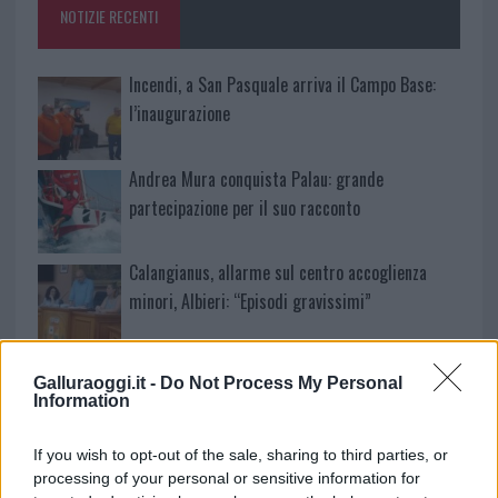
NOTIZIE RECENTI
k
p
Incendi, a San Pasquale arriva il Campo Base:
l’inaugurazione
Andrea Mura conquista Palau: grande
partecipazione per il suo racconto
Calangianus, allarme sul centro accoglienza
minori, Albieri: “Episodi gravissimi”
Gallura, finti clienti svuotano le suite: furto da
Galluraoggi.it -
Do Not Process My Personal
50mila nel resort
Information
If you wish to opt-out of the sale, sharing to third parties, or
Meteo Olbia 7 agosto, sole e caldo tornano
processing of your personal or sensitive information for
protagonisti