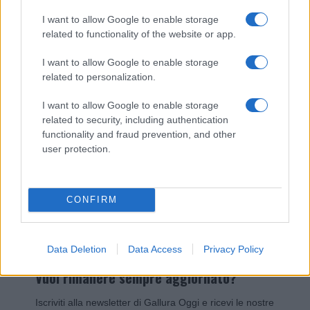
I nostri cari
I want to allow Google to enable storage
related to functionality of the website or app.
Giovannimaria Cabras
I want to allow Google to enable storage
related to personalization.
I want to allow Google to enable storage
related to security, including authentication
functionality and fraud prevention, and other
user protection.
Invia un Comunicato Stampa
|
Pubblicità
|
Segnala
CONFIRM
Data Deletion
Data Access
Privacy Policy
Vuoi rimanere sempre aggiornato?
Iscriviti alla newsletter di Gallura Oggi e ricevi le nostre