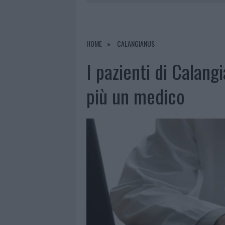
7 AGOSTO 2026
|
CALANGIANUS, DOPO LE POLEMIC
7 AGOSTO 2026
|
OLBIA, DIVIETO DI SOSTA CONT
7 AGOSTO 2026
|
PAUSA CAFFÈ IMPECCABILE: COME 
HOME
CALANGIANUS
7 AGOSTO 2026
|
LE PREVISIONI METEO PER IL WEE
I pazienti di Calang
più un medico