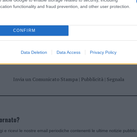
cation functionality and fraud prevention, and other user protection.
CONFIRM
dente
Prossimo articolo
Data Deletion
Data Access
Privacy Policy
Invia un Comunicato Stampa
|
Pubblicità
|
Segnala
iornato?
ggi e ricevi le nostre email periodiche contenenti le ultime notizie pubbli