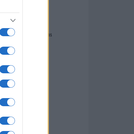
I nostri cari
Giovannimaria Cabras