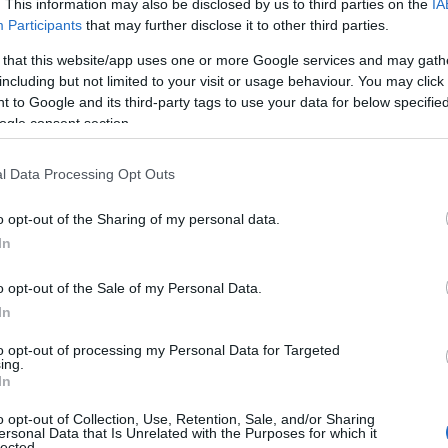
che da anni svolge il suo servizio come
. This information may also be disclosed by us to third parties on the
IA
Participants
that may further disclose it to other third parties.
umero elevato di pazienti, la maggior parte dei
gallurese. L’eventuale mancata sostituzione
 that this website/app uses one or more Google services and may gath
accesso alle cure primarie per
centinaia di
including but not limited to your visit or usage behaviour. You may click 
 fragile dalla cronica carenza di medici nei
 to Google and its third-party tags to use your data for below specifi
ogle consent section.
l Data Processing Opt Outs
o opt-out of the Sharing of my personal data.
azionali?
In
o opt-out of the Sale of my Personal Data.
 mese
cliccando
qui
In
to opt-out of processing my Personal Data for Targeted
ing.
In
do nella sezione
Login
dal menù del sito o
o opt-out of Collection, Use, Retention, Sale, and/or Sharing
ersonal Data that Is Unrelated with the Purposes for which it
lected.