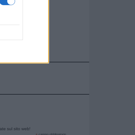
cate sul sito web!
campo obbligatorio