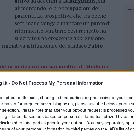
attivo da decenni a
Calangianus
, sta
alimentando le preoccupazioni dei
pazienti. La prospettiva che tra poche
settimane venga a mancare un punto di
riferimento sanitario così radicato ha
suscitato una crescente apprensione,
e iniziativa istituzionale del sindaco
Fabio
lena arriva un nuovo medico di Medicina
i.it -
Do Not Process My Personal Information
 una lettera formale al commissario
taviano Contu
, all’Ares Sardegna e
to opt-out of the sale, sharing to third parties, or processing of your per
formation for targeted advertising by us, please use the below opt-out s
à. Nel documento si esprime la necessità di un
r selection. Please note that after your opt-out request is processed y
antire la continuità dell’assistenza medica sul
eing interest-based ads based on personal information utilized by us or
ventuale vuoto lasciato dalla cessazione
disclosed to third parties prior to your opt-out. You may separately opt-
hi di
trasformarsi in un problema serio
per
losure of your personal information by third parties on the IAB’s list of
NEC