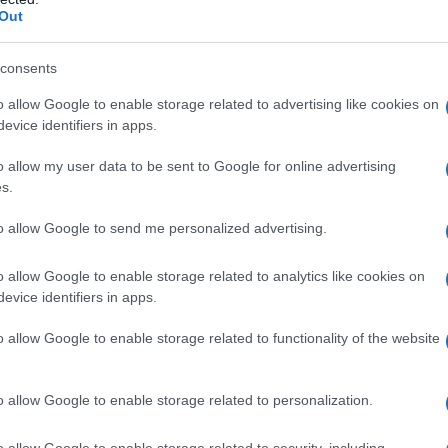
Out
 Martino Loddo
Medico Calangianus
consents
o allow Google to enable storage related to advertising like cookies on
lazioni, i tuoi video e le tue foto
evice identifiers in apps.
ro +39 345 356 7512
o allow my user data to be sent to Google for online advertising
s.
to allow Google to send me personalized advertising.
eale?
gram di GalluraOggi.it
o allow Google to enable storage related to analytics like cookies on
evice identifiers in apps.
o allow Google to enable storage related to functionality of the website
ime news da
Google News
o allow Google to enable storage related to personalization.
o allow Google to enable storage related to security, including