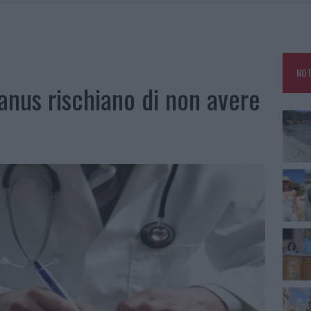
HE IL CENTRO ACCOGLIENZA MINORI CHIUDE
RO SPACCIO E DEGRADO: ESPLODE LA PROTESTA
SCEGLIERE LA SOLUZIONE IDEALE PER LA CASA E L’UFFICIO
NOT
KEND A OLBIA E IN GALLURA
ianus rischiano di non avere