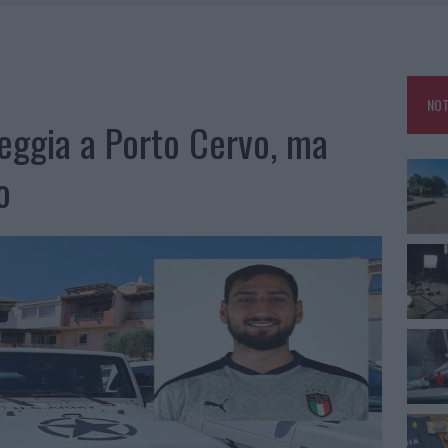
MEDICALE AVANZATA IN EUROPA: CLASSIFICA DEI 5 CENTRI DI RIFERIMENTO
U, IL COMUNE COMPLETA L’ITER
NOT
 PER COMPARSE IN COSTA SMERALDA
ggia a Porto Cervo, ma
DE SFIDA DELLA VELA NELL’ESTATE 2026
o