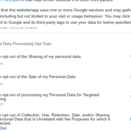
 that this website/app uses one or more Google services and may gath
including but not limited to your visit or usage behaviour. You may click 
 to Google and its third-party tags to use your data for below specifi
ogle consent section.
l Data Processing Opt Outs
o opt-out of the Sharing of my personal data.
In
o opt-out of the Sale of my Personal Data.
In
to opt-out of processing my Personal Data for Targeted
ing.
In
o opt-out of Collection, Use, Retention, Sale, and/or Sharing
ersonal Data that Is Unrelated with the Purposes for which it
lected.
azionali?
Out