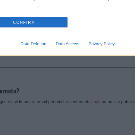
dente
Prossimo articolo
CONFIRM
Data Deletion
Data Access
Privacy Policy
Invia un Comunicato Stampa
|
Pubblicità
|
Segnala
iornato?
ggi e ricevi le nostre email periodiche contenenti le ultime notizie pubbli