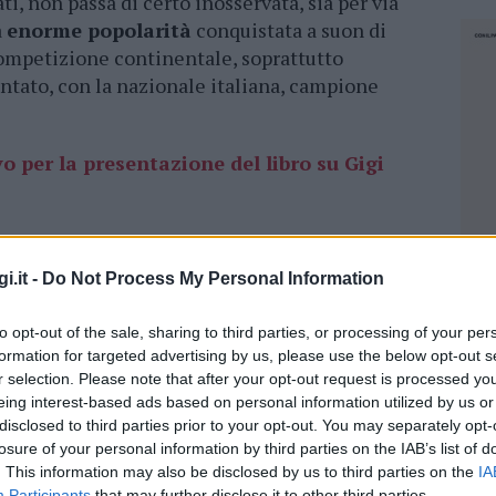
, non passa di certo inosservata, sia per via
a
enorme popolarità
conquistata a suon di
competizione continentale, soprattutto
entato, con la nazionale italiana, campione
per la presentazione del libro su Gigi
un abitante del posto ha individuato il
 dalla sua auto, parcheggiata in una
piazzetta
i.it -
Do Not Process My Personal Information
evitabile il cartellino tenuto sul vetro dal
ostare cara”, certe volte. Non questa volta,
to opt-out of the sale, sharing to third parties, or processing of your per
formation for targeted advertising by us, please use the below opt-out s
ione
, ma una
brevissima lettera
di un
r selection. Please note that after your opt-out request is processed y
ce
soltanto: “Il
divieto
di parcheggiare
vale
eing interest-based ads based on personal information utilized by us or
, grazie”.
disclosed to third parties prior to your opt-out. You may separately opt-
losure of your personal information by third parties on the IAB’s list of
ei Gigio Donnarumma sceglie la Costa
. This information may also be disclosed by us to third parties on the
IA
NEC
Participants
that may further disclose it to other third parties.