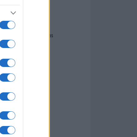
I nostri cari
Giovannimaria Cabras