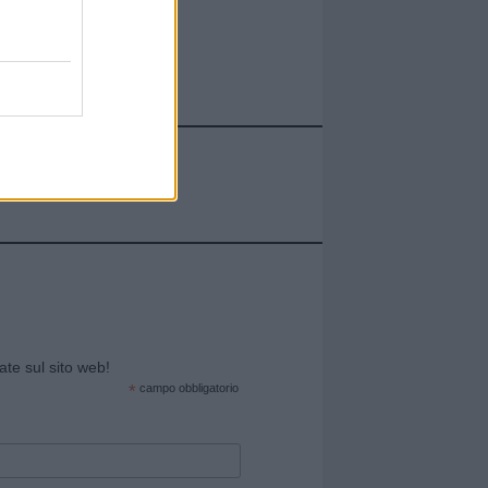
cate sul sito web!
*
campo obbligatorio