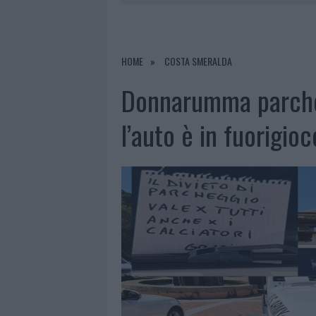
7 AGOSTO 2026
|
MIGLIORI CLINICHE DI ESTETICA 
PER I TRATTAMENTI LASER NON INVASIVI
7 AGOSTO 2026
|
NUOVI STALLI RESIDENTI A PALA
HOME
COSTA SMERALDA
7 AGOSTO 2026
|
FILM INTERNAZIONALE, CASTING
Donnarumma parche
7 AGOSTO 2026
|
PORTO ROTONDO OSPITA LA GRAN
l’auto è in fuorigioc