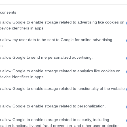
consents
 mese
cliccando
qui
o allow Google to enable storage related to advertising like cookies on
evice identifiers in apps.
o allow my user data to be sent to Google for online advertising
do nella sezione
Login
dal menù del sito o
s.
to allow Google to send me personalized advertising.
o allow Google to enable storage related to analytics like cookies on
orto Cervo
Gigi Donnarumma Vacanze
evice identifiers in apps.
gio Donnarumma Europei
ervo
Gigio Donnarumma Sardegna
o allow Google to enable storage related to functionality of the website
pei
o allow Google to enable storage related to personalization.
o allow Google to enable storage related to security, including
cation functionality and fraud prevention, and other user protection.