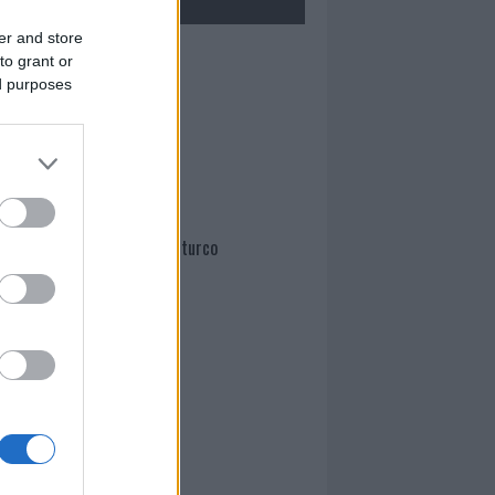
er and store
Mario Malu
to grant or
ed purposes
Paolo Pinna
Martina Agostina Diturco
I nostri cari
I nostri cari