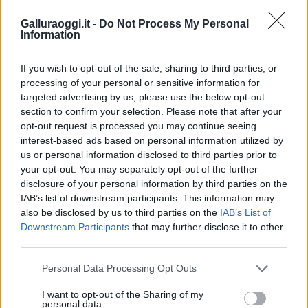
Galluraoggi.it -
Do Not Process My Personal
Information
Vuoi rimuovere le pubblicità nazionali?
If you wish to opt-out of the sale, sharing to third parties, or
Puoi abbonarti a
soli € 1,10 al mese
processing of your personal or sensitive information for
cliccando
qui
targeted advertising by us, please use the below opt-out
section to confirm your selection. Please note that after your
opt-out request is processed you may continue seeing
Sei già abbonato?
interest-based ads based on personal information utilized by
us or personal information disclosed to third parties prior to
Puoi effettuare l'accesso andando nella
your opt-out. You may separately opt-out of the further
sezione
Login
dal menù del sito o
disclosure of your personal information by third parties on the
IAB’s list of downstream participants. This information may
cliccando
qui
also be disclosed by us to third parties on the
IAB’s List of
Downstream Participants
that may further disclose it to other
third parties.
TEMI:
Micol Incorvaia
Please note that this website/app uses one or more Google
Personal Data Processing Opt Outs
Micol Incorvaia Costa Smeralda
services and may gather and store information including but
Micol Incorvaia Sardegna
Micol Incorvaia Vacanze
not limited to your visit or usage behaviour. You may click to
I want to opt-out of the Sharing of my
personal data.
Notizie Sardegna