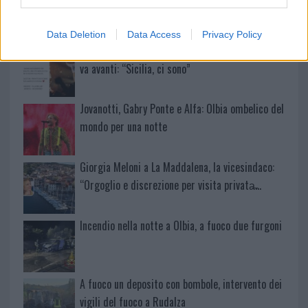
Data Deletion
Data Access
Privacy Policy
Salmo finisce in ospedale a Catania, ma il tour
va avanti: “Sicilia, ci sono”
Jovanotti, Gabry Ponte e Alfa: Olbia ombelico del
mondo per una notte
Giorgia Meloni a La Maddalena, la vicesindaco:
“Orgoglio e discrezione per visita privata̶…
Incendio nella notte a Olbia, a fuoco due furgoni
A fuoco un deposito con bombole, intervento dei
vigili del fuoco a Rudalza