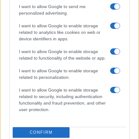
I want to allow Google to send me
personalized advertising.
Condividi l'articolo
I want to allow Google to enable storage
F
T
Pi
W
S
related to analytics like cookies on web or
device identifiers in apps.
a
w
n
h
h
I want to allow Google to enable storage
ce
it
te
at
a
Articolo precedente
related to functionality of the website or app.
b
te
re
s
re
Prossimo articolo
I want to allow Google to enable storage
o
r
st
A
related to personalization.
o
p
NOTIZIE RECENTI
I want to allow Google to enable storage
k
p
related to security, including authentication
functionality and fraud prevention, and other
Sangue, musica e solidarietà con Avis Olbia al
user protection.
Delta Center
CONFIRM
Meteo Olbia 9 agosto, temperature in calo