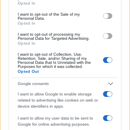
grant or deny consent to Google and its third-party tags to
Opted In
use your data for below specified purposes in below Google
consent section.
Inviaci le tue segnalazioni,
I want to opt-out of the Sale of my
Personal Data.
i tuoi video e le tue foto
Opted In
Su WhatsApp al numero +39
I want to opt-out of processing my
345 356 7512
Personal Data for Targeted Advertising.
Opted In
I want to opt-out of Collection, Use,
Retention, Sale, and/or Sharing of my
Personal Data that Is Unrelated with the
Notizie in tempo reale?
Purposes for which it was collected.
Entra nel canale telegram di
Opted Out
GalluraOggi.it
Google consents
I want to allow Google to enable storage
related to advertising like cookies on web or
device identifiers in apps.
Ricevi le nostre ultime news
I want to allow my user data to be sent to
Google for online advertising purposes.
da
Google News