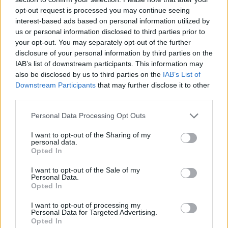
opt-out request is processed you may continue seeing
interest-based ads based on personal information utilized by
us or personal information disclosed to third parties prior to
your opt-out. You may separately opt-out of the further
disclosure of your personal information by third parties on the
IAB’s list of downstream participants. This information may
also be disclosed by us to third parties on the
IAB’s List of
Downstream Participants
that may further disclose it to other
third parties.
Vuoi rimuovere le pubblicità nazionali?
Please note that this website/app uses one or more Google
Personal Data Processing Opt Outs
services and may gather and store information including but
Puoi abbonarti a
soli € 1,10 al mese
not limited to your visit or usage behaviour. You may click to
I want to opt-out of the Sharing of my
personal data.
cliccando
qui
grant or deny consent to Google and its third-party tags to
Opted In
use your data for below specified purposes in below Google
consent section.
I want to opt-out of the Sale of my
Sei già abbonato?
Personal Data.
Opted In
Puoi effettuare l'accesso andando nella
I want to opt-out of processing my
sezione
Login
dal menù del sito o
Personal Data for Targeted Advertising.
Opted In
cliccando
qui