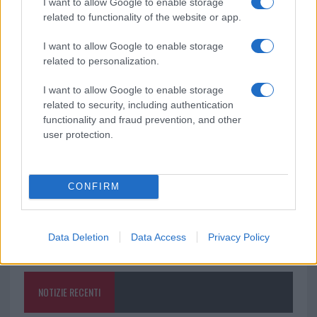
I want to allow Google to enable storage
related to functionality of the website or app.
Ricevi le nostre ultime news
I want to allow Google to enable storage
related to personalization.
da
Google News
I want to allow Google to enable storage
related to security, including authentication
functionality and fraud prevention, and other
Condividi l'articolo
user protection.
F
T
Pi
W
S
a
w
n
h
h
CONFIRM
ce
it
te
at
a
Articolo precedente
b
te
re
s
re
Prossimo articolo
Data Deletion
Data Access
Privacy Policy
o
r
st
A
o
p
NOTIZIE RECENTI
k
p