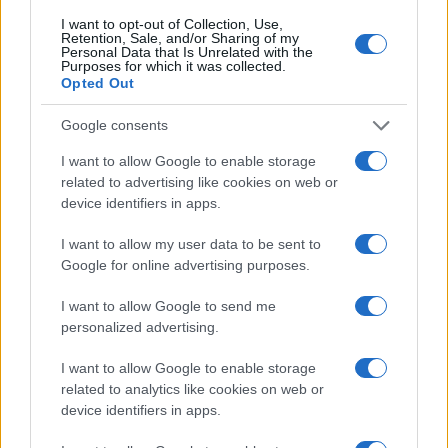
I want to opt-out of Collection, Use,
Retention, Sale, and/or Sharing of my
Personal Data that Is Unrelated with the
Purposes for which it was collected.
TEMI:
Affitti Olbia
Affitti Peso D’oro Olbia
Opted Out
Comune Di Olbia
Notizie Gallura
Notizie Olbia
Notizie Sardegna
Google consents
I want to allow Google to enable storage
Inviaci le tue segnalazioni,
related to advertising like cookies on web or
i tuoi video e le tue foto
device identifiers in apps.
Su WhatsApp al numero +39
345 356 7512
I want to allow my user data to be sent to
Google for online advertising purposes.
I want to allow Google to send me
personalized advertising.
Notizie in tempo reale?
Entra nel canale telegram di
I want to allow Google to enable storage
related to analytics like cookies on web or
GalluraOggi.it
device identifiers in apps.