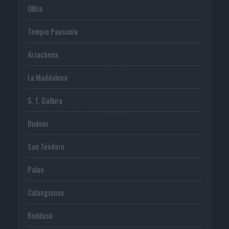
Olbia
Tempio Pausania
Arzachena
La Maddalena
S. T. Gallura
Budoni
San Teodoro
Palau
Calangianus
Buddusò