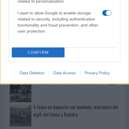
related to personalization.
Salmo finisce in ospedale a Catania, ma il tour
I want to allow Google to enable storage
va avanti: “Sicilia, ci sono”
related to security, including authentication
functionality and fraud prevention, and other
user protection.
Jovanotti, Gabry Ponte e Alfa: Olbia ombelico del
mondo per una notte
CONFIRM
Giorgia Meloni a La Maddalena, la vicesindaco:
“Orgoglio e discrezione per visita privata̶…
Data Deletion
Data Access
Privacy Policy
Incendio nella notte a Olbia, a fuoco due furgoni
A fuoco un deposito con bombole, intervento dei
vigili del fuoco a Rudalza