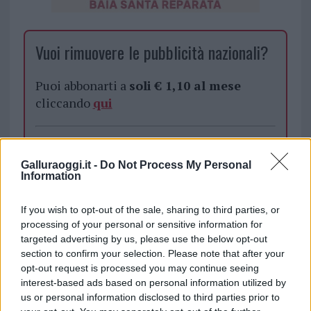
Vuoi rimuovere le pubblicità nazionali?
Puoi abbonarti a
soli € 1,10 al mese
cliccando
qui
Sei già abbonato?
Galluraoggi.it -
Do Not Process My Personal
Puoi effettuare l'accesso andando nella
Information
sezione
Login
dal menù del sito o
cliccando
qui
If you wish to opt-out of the sale, sharing to third parties, or
processing of your personal or sensitive information for
targeted advertising by us, please use the below opt-out
section to confirm your selection. Please note that after your
TEMI:
Maurizio Pisciottu
Notizie Olbia
Salmo
opt-out request is processed you may continue seeing
Salmo Flop
Salmo Olbia
Salmo Rapper
interest-based ads based on personal information utilized by
us or personal information disclosed to third parties prior to