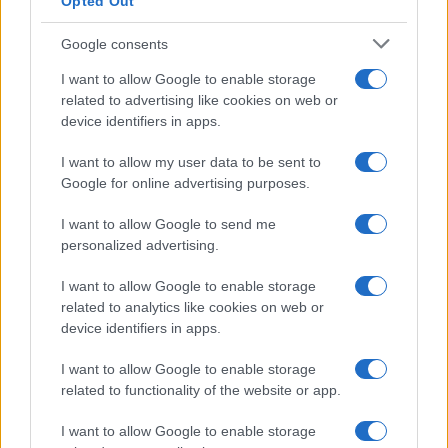
Opted Out
Condividi l'articolo
Google consents
F
T
Pi
W
S
I want to allow Google to enable storage
a
w
n
h
h
related to advertising like cookies on web or
device identifiers in apps.
ce
it
te
at
a
Articolo precedente
b
te
re
s
re
I want to allow my user data to be sent to
Prossimo articolo
Google for online advertising purposes.
o
r
st
A
o
p
I want to allow Google to send me
personalized advertising.
NOTIZIE RECENTI
k
p
I want to allow Google to enable storage
Sangue, musica e solidarietà con Avis Olbia al
related to analytics like cookies on web or
device identifiers in apps.
Delta Center
I want to allow Google to enable storage
related to functionality of the website or app.
Meteo Olbia 9 agosto, temperature in calo
I want to allow Google to enable storage