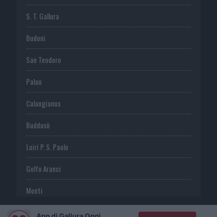
S. T. Gallura
Budoni
San Teodoro
Palau
Calangianus
Buddusò
Loiri P. S. Paolo
Golfo Aranci
Monti
Telti
App di Gallura Oggi