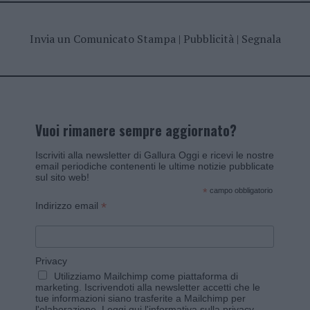
Invia un Comunicato Stampa
|
Pubblicità
|
Segnala
Vuoi rimanere sempre aggiornato?
Iscriviti alla newsletter di Gallura Oggi e ricevi le nostre
email periodiche contenenti le ultime notizie pubblicate
sul sito web!
*
campo obbligatorio
*
Indirizzo email
Privacy
Utilizziamo Mailchimp come piattaforma di
marketing. Iscrivendoti alla newsletter accetti che le
tue informazioni siano trasferite a Mailchimp per
l'elaborazione.
Leggi qui l'informativa sulla privacy