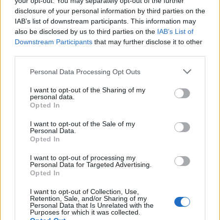
your opt-out. You may separately opt-out of the further
Inviaci le tue segnalazioni,
disclosure of your personal information by third parties on the
i tuoi video e le tue foto
IAB’s list of downstream participants. This information may
Su WhatsApp al numero +39
also be disclosed by us to third parties on the
IAB’s List of
345 356 7512
Downstream Participants
that may further disclose it to other
third parties.
Please note that this website/app uses one or more Google
Personal Data Processing Opt Outs
services and may gather and store information including but
Notizie in tempo reale?
not limited to your visit or usage behaviour. You may click to
I want to opt-out of the Sharing of my
personal data.
Entra nel canale telegram di
grant or deny consent to Google and its third-party tags to
Opted In
use your data for below specified purposes in below Google
GalluraOggi.it
consent section.
I want to opt-out of the Sale of my
Personal Data.
Opted In
I want to opt-out of processing my
Personal Data for Targeted Advertising.
Ricevi le nostre ultime news
Opted In
I want to opt-out of Collection, Use,
da
Google News
Retention, Sale, and/or Sharing of my
Personal Data that Is Unrelated with the
Purposes for which it was collected.