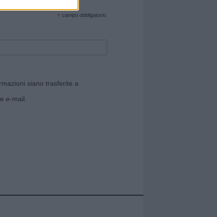
cate sul sito web!
*
campo obbligatorio
rmazioni siano trasferite a
e e-mail.