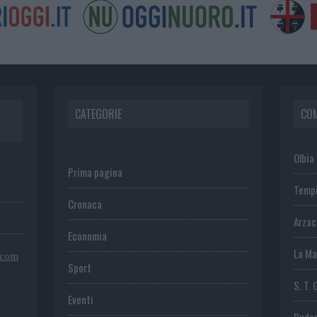
CATEGORIE
CO
Olbia
Prima pagina
Temp
Cronaca
Arza
Economia
La Ma
.com
Sport
S. T. 
Eventi