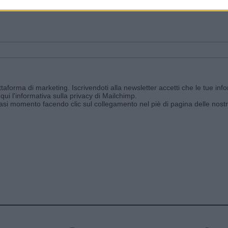
ggi e ricevi le nostre email periodiche contenenti le ultime notizie pubbli
aforma di marketing. Iscrivendoti alla newsletter accetti che le tue info
qui l'informativa sulla privacy di Mailchimp
.
siasi momento facendo clic sul collegamento nel piè di pagina delle nostr