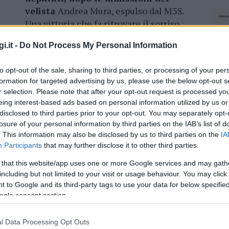
velista
Andrea Mura, espulso dal M5S.
Una vittoria che fa ritrovare il sorriso
alla coalizione di centrosinistra, che
i.it -
Do Not Process My Personal Information
aveva puntato sul mezzo busto della tv
sarda. E che fa ritrovare le speranze
to opt-out of the sale, sharing to third parties, or processing of your per
formation for targeted advertising by us, please use the below opt-out s
r selection. Please note that after your opt-out request is processed y
Silvio Berlusconi e Matteo Salvini,
nè i
eing interest-based ads based on personal information utilized by us or
ono serviti alla candidata del centrodestra
disclosed to third parties prior to your opt-out. You may separately opt-
rivata terza, preceduta dalla scelta riparatoria
losure of your personal information by third parties on the IAB’s list of
e è emerso da questa breve competizione è la
. This information may also be disclosed by us to third parties on the
IA
Participants
that may further disclose it to other third parties.
ei votanti si è dimezzata rispetto alla volta
 that this website/app uses one or more Google services and may gath
including but not limited to your visit or usage behaviour. You may click 
 to Google and its third-party tags to use your data for below specifi
ogle consent section.
eale?
l Data Processing Opt Outs
NEC