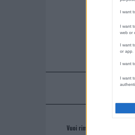
b
te
re
s
re
o
r
st
A
I want 
o
p
I want t
k
p
web or d
I want t
or app.
I want t
I want t
authenti
Vuoi rimanere sempre agg