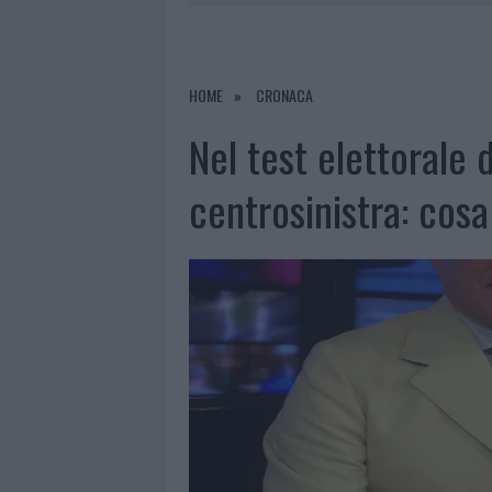
7 AGOSTO 2026
|
CALANGIANUS, DOPO LE POLEMIC
7 AGOSTO 2026
|
OLBIA, DIVIETO DI SOSTA CONT
7 AGOSTO 2026
|
PAUSA CAFFÈ IMPECCABILE: COME 
HOME
CRONACA
7 AGOSTO 2026
|
LE PREVISIONI METEO PER IL WEE
Nel test elettorale d
centrosinistra: cos