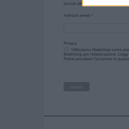
Iscriviti alla newsletter di Gallura O
*
Indirizzo email
Privacy
Utilizziamo Mailchimp come piatt
Mailchimp per l'elaborazione.
Leggi 
Potrai annullare l'iscrizione in qual