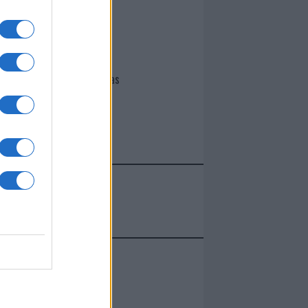
I nostri cari
Giovannimaria Cabras