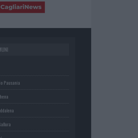
MUNI
io Pausania
chena
ddalena
Gallura