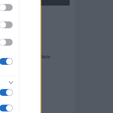
Mario Malu
Paolo Pinna
Martina Agostina Diturco
I nostri cari
I nostri cari