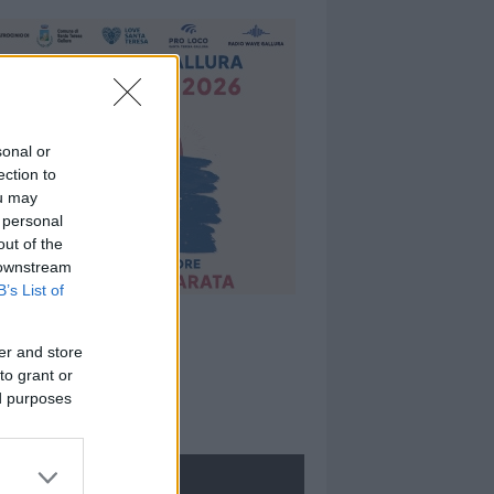
sonal or
ection to
ou may
 personal
out of the
 downstream
B’s List of
er and store
to grant or
ed purposes
ROLOGIE