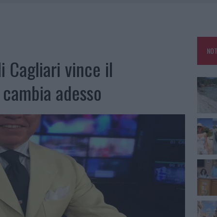
HE IL CENTRO ACCOGLIENZA MINORI CHIUDE
RO SPACCIO E DEGRADO: ESPLODE LA PROTESTA
SCEGLIERE LA SOLUZIONE IDEALE PER LA CASA E L’UFFICIO
NOT
KEND A OLBIA E IN GALLURA
i Cagliari vince il
a cambia adesso