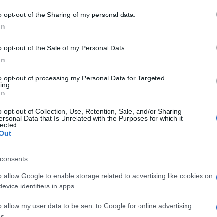
gram di GalluraOggi.it
o opt-out of the Sharing of my personal data.
In
o opt-out of the Sale of my Personal Data.
lazioni, i tuoi video e le tue foto
In
ro +39 345 356 7512
to opt-out of processing my Personal Data for Targeted
ing.
In
o opt-out of Collection, Use, Retention, Sale, and/or Sharing
ersonal Data that Is Unrelated with the Purposes for which it
ime news da
Google News
lected.
Out
consents
o allow Google to enable storage related to advertising like cookies on
evice identifiers in apps.
o allow my user data to be sent to Google for online advertising
dente
Prossimo articolo
s.