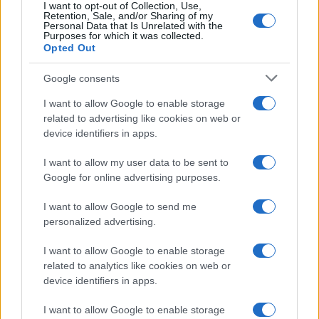
I want to opt-out of Collection, Use,
Gallura
Retention, Sale, and/or Sharing of my
Personal Data that Is Unrelated with the
Purposes for which it was collected.
Opted Out
Michelle Hunziker in Gallura, bella anche dal
vivo: un amico vip svela come fa
Google consents
I want to allow Google to enable storage
Calangianus, dopo le polemiche il centro
related to advertising like cookies on web or
accoglienza minori chiude
device identifiers in apps.
I want to allow my user data to be sent to
Olbia, divieto di sosta contro spaccio e degrado:
Google for online advertising purposes.
esplode la protesta
I want to allow Google to send me
personalized advertising.
Pausa caffè impeccabile: come scegliere la
I want to allow Google to enable storage
soluzione ideale per la casa e l’ufficio
related to analytics like cookies on web or
device identifiers in apps.
Monte Pino, la fine di un lungo dolore: storia e
I want to allow Google to enable storage
rinascita della strada che segnò la Gallura