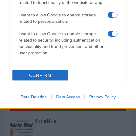
related to functionality of the website or app.
I want to allow Google to enable storage
Raid nelle campagne di Berchidda, rischio per
related to personalization.
la rete elettrica
I want to allow Google to enable storage
related to security, including authentication
functionality and fraud prevention, and other
user protection.
CONFIRM
Data Deletion
Data Access
Privacy Policy
NECROLOGIE
Mario Malu