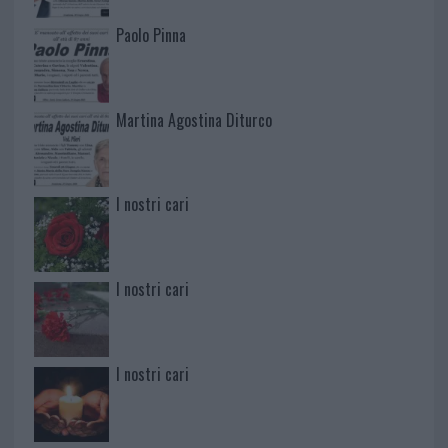
Paolo Pinna
Martina Agostina Diturco
I nostri cari
I nostri cari
I nostri cari