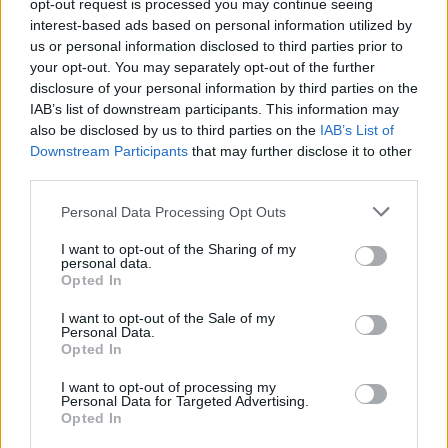
opt-out request is processed you may continue seeing
interest-based ads based on personal information utilized by
Ricevi le nostre ultime news
us or personal information disclosed to third parties prior to
your opt-out. You may separately opt-out of the further
da
Google News
disclosure of your personal information by third parties on the
IAB’s list of downstream participants. This information may
also be disclosed by us to third parties on the
IAB’s List of
Downstream Participants
that may further disclose it to other
Condividi l'articolo
third parties.
F
T
Pi
W
S
Please note that this website/app uses one or more Google
Personal Data Processing Opt Outs
a
w
n
h
h
services and may gather and store information including but
not limited to your visit or usage behaviour. You may click to
I want to opt-out of the Sharing of my
ce
it
te
at
a
personal data.
grant or deny consent to Google and its third-party tags to
Articolo precedente
Opted In
b
te
re
s
re
use your data for below specified purposes in below Google
Prossimo articolo
consent section.
I want to opt-out of the Sale of my
o
r
st
A
Personal Data.
Opted In
o
p
NOTIZIE RECENTI
k
p
I want to opt-out of processing my
Personal Data for Targeted Advertising.
Opted In
Le previsioni meteo per il weekend a Olbia e in