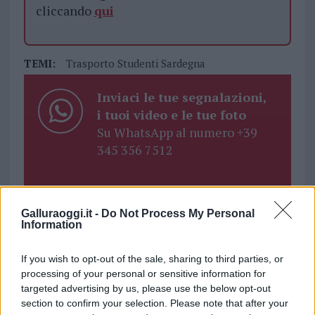
cliccando
qui
TEMI:
Trasporto Studenti Sardegna
Inviaci le tue segnalazioni,
i tuoi video e le tue foto
Su WhatsApp al numero +39
345 356 7512
Galluraoggi.it -
Do Not Process My Personal
Notizie in tempo reale?
Information
Entra nel canale telegram di
GalluraOggi.it
If you wish to opt-out of the sale, sharing to third parties, or
processing of your personal or sensitive information for
targeted advertising by us, please use the below opt-out
section to confirm your selection. Please note that after your