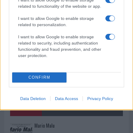
fine agosto
related to functionality of the website or app.
I want to allow Google to enable storage
Aggius conquista la classifica delle mete più
related to personalization.
amate dell’estate 2026
I want to allow Google to enable storage
related to security, including authentication
functionality and fraud prevention, and other
user protection.
CONFIRM
Data Deletion
Data Access
Privacy Policy
NECROLOGIE
Mario Malu