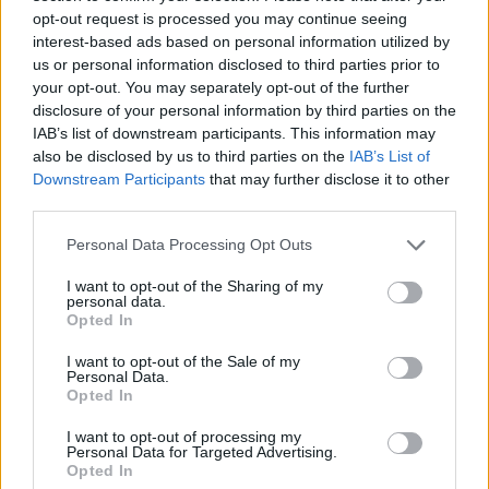
cliccando
qui
opt-out request is processed you may continue seeing
interest-based ads based on personal information utilized by
us or personal information disclosed to third parties prior to
your opt-out. You may separately opt-out of the further
TEMI:
Aula Didattica Ospedale Di Olbia
disclosure of your personal information by third parties on the
Giovanni Paolo II
Notizie Olbia
Olbia Notizie
IAB’s list of downstream participants. This information may
Ospedale Di Olbia
also be disclosed by us to third parties on the
IAB’s List of
Downstream Participants
that may further disclose it to other
Condividi l'articolo
third parties.
F
T
Pi
W
S
Please note that this website/app uses one or more Google
Personal Data Processing Opt Outs
services and may gather and store information including but
a
w
n
h
h
not limited to your visit or usage behaviour. You may click to
I want to opt-out of the Sharing of my
personal data.
grant or deny consent to Google and its third-party tags to
ce
it
te
at
a
Opted In
Articolo precedente
use your data for below specified purposes in below Google
b
te
re
s
re
Prossimo articolo
consent section.
I want to opt-out of the Sale of my
Personal Data.
o
r
st
A
Opted In
o
p
I want to opt-out of processing my
NOTIZIE RECENTI
k
p
Personal Data for Targeted Advertising.
Opted In