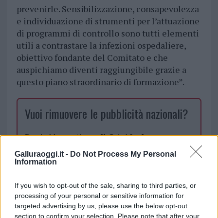
prevenirle. Sensibilizzazione, consapevolezza
e individuazione di strumenti per l’attuazione
di programmi di controllo sono tutti elementi
utili a contrastare la infezioni ospedaliere,
obiettivo fondante del Comitato e che
auspichiamo diventi raggiungibile grazie a
questo piano straordinario di formazione”.
Vuoi rimuovere le pubblicità nazionali?
Puoi abbonarti a
soli € 1,10 al mese
cliccando
qui
Galluraoggi.it -
Do Not Process My Personal
Information
Sei già abbonato?
If you wish to opt-out of the sale, sharing to third parties, or
processing of your personal or sensitive information for
Puoi effettuare l'accesso andando nella
targeted advertising by us, please use the below opt-out
sezione
Login
dal menù del sito o
section to confirm your selection. Please note that after your