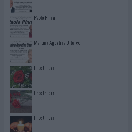
Paolo Pinna
Martina Agostina Diturco
I nostri cari
I nostri cari
I nostri cari