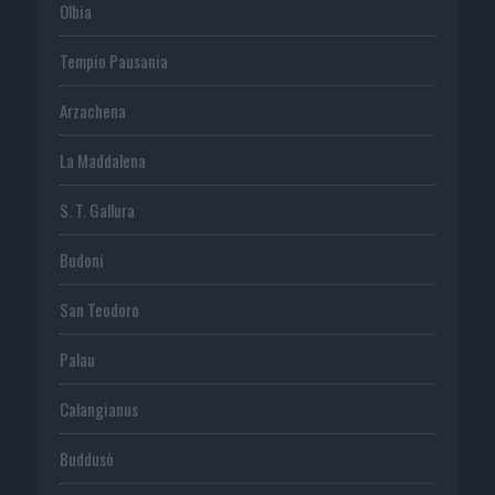
Olbia
Tempio Pausania
Arzachena
La Maddalena
S. T. Gallura
Budoni
San Teodoro
Palau
Calangianus
Buddusò