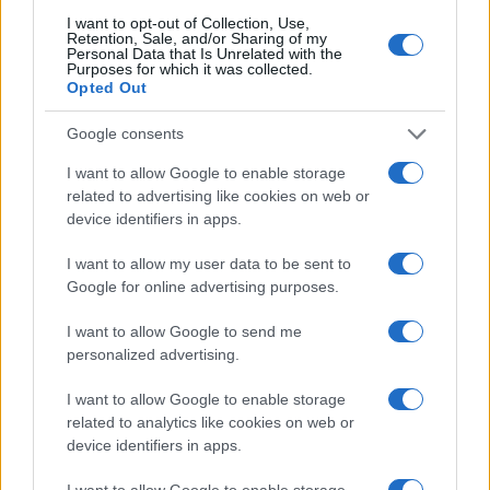
Incendi, a San Pasquale arriva il Campo Base:
I want to opt-out of Collection, Use,
Retention, Sale, and/or Sharing of my
l’inaugurazione
Personal Data that Is Unrelated with the
Purposes for which it was collected.
Opted Out
Andrea Mura conquista Palau: grande
Google consents
partecipazione per il suo racconto
I want to allow Google to enable storage
related to advertising like cookies on web or
Calangianus, allarme sul centro accoglienza
device identifiers in apps.
minori, Albieri: “Episodi gravissimi”
I want to allow my user data to be sent to
Google for online advertising purposes.
Gallura, finti clienti svuotano le suite: furto da
50mila nel resort
I want to allow Google to send me
personalized advertising.
Meteo Olbia 7 agosto, sole e caldo tornano
I want to allow Google to enable storage
protagonisti
related to analytics like cookies on web or
device identifiers in apps.
Test tunnel Olbia: rampe chiuse ancora fino a
I want to allow Google to enable storage