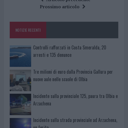
b
te
re
s
re
Prossimo articolo
o
r
st
A
o
p
NOTIZIE RECENTI
k
p
Controlli rafforzati in Costa Smeralda, 20
arresti e 135 denunce
Tre milioni di euro dalla Provincia Gallura per
nuove aule nelle scuole di Olbia
Incidente sulla provinciale 125, paura tra Olbia e
Arzachena
Incidente sulla strada provinciale ad Arzachena,
un ferito