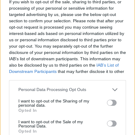
If you wish to opt-out of the sale, sharing to third parties, or
processing of your personal or sensitive information for
targeted advertising by us, please use the below opt-out
section to confirm your selection. Please note that after your
opt-out request is processed you may continue seeing
interest-based ads based on personal information utilized by
us or personal information disclosed to third parties prior to
your opt-out. You may separately opt-out of the further
disclosure of your personal information by third parties on the
IAB’s list of downstream participants. This information may
also be disclosed by us to third parties on the
IAB’s List of
Downstream Participants
that may further disclose it to other
third parties.
Vuoi rimuovere le pubblicità nazionali?
Please note that this website/app uses one or more Google
Personal Data Processing Opt Outs
services and may gather and store information including but
not limited to your visit or usage behaviour. You may click to
I want to opt-out of the Sharing of my
Puoi abbonarti a
soli € 1,10 al mese
personal data.
grant or deny consent to Google and its third-party tags to
Opted In
cliccando
qui
use your data for below specified purposes in below Google
consent section.
I want to opt-out of the Sale of my
Personal Data.
Sei già abbonato?
Opted In