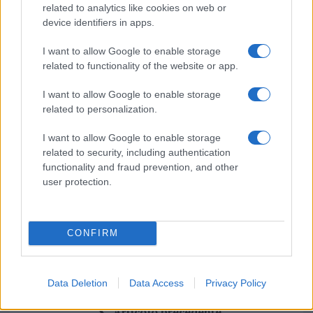
Inviaci le tue segnalazioni,
related to analytics like cookies on web or
device identifiers in apps.
i tuoi video e le tue foto
Su WhatsApp al numero +39
I want to allow Google to enable storage
345 356 7512
related to functionality of the website or app.
I want to allow Google to enable storage
related to personalization.
I want to allow Google to enable storage
Ricevi le nostre ultime news
related to security, including authentication
functionality and fraud prevention, and other
da
Google News
user protection.
Condividi l'articolo
CONFIRM
F
T
Pi
W
S
a
w
n
h
h
Data Deletion
Data Access
Privacy Policy
ce
it
te
at
a
Articolo precedente