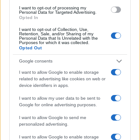
I want to opt-out of processing my
Puoi effettuare l'accesso andando nella
Personal Data for Targeted Advertising.
sezione
Login
dal menù del sito o
Opted In
cliccando
qui
I want to opt-out of Collection, Use,
Retention, Sale, and/or Sharing of my
Personal Data that Is Unrelated with the
Purposes for which it was collected.
Opted Out
TEMI:
Antonio Moro
Biglietti Traghetto La Maddalena
Google consents
Costo Biglietti La Maddalena
Decolmar
Ensamar
I want to allow Google to enable storage
Notizie La Maddalena
Palau-La Maddalena
related to advertising like cookies on web or
Traghetti La Maddalena
device identifiers in apps.
Notizie in tempo reale?
I want to allow my user data to be sent to
Entra nel canale telegram di
Google for online advertising purposes.
GalluraOggi.it
I want to allow Google to send me
personalized advertising.
I want to allow Google to enable storage