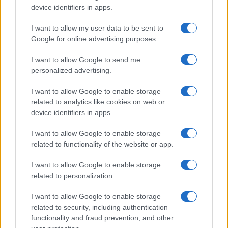
o
p
device identifiers in apps.
NOTIZIE RECENTI
k
p
I want to allow my user data to be sent to
Google for online advertising purposes.
Incidente sulla strada provinciale ad Arzachena,
I want to allow Google to send me
un ferito
personalized advertising.
Sangue, musica e solidarietà con Avis Olbia al
I want to allow Google to enable storage
related to analytics like cookies on web or
Delta Center
device identifiers in apps.
I want to allow Google to enable storage
Meteo Olbia 9 agosto, temperature in calo
related to functionality of the website or app.
I want to allow Google to enable storage
related to personalization.
Salmo finisce in ospedale a Catania, ma il tour
va avanti: “Sicilia, ci sono”
I want to allow Google to enable storage
related to security, including authentication
functionality and fraud prevention, and other
Jovanotti, Gabry Ponte e Alfa: Olbia ombelico del