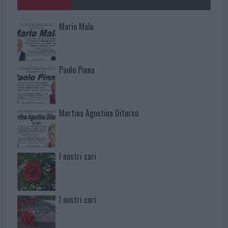
Mario Malu
Paolo Pinna
Martina Agostina Diturco
I nostri cari
I nostri cari