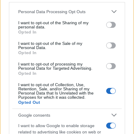
345 356 7512
Please note that this website/app uses one or more Google
Personal Data Processing Opt Outs
services and may gather and store information including but
not limited to your visit or usage behaviour. You may click to
I want to opt-out of the Sharing of my
personal data.
grant or deny consent to Google and its third-party tags to
Opted In
use your data for below specified purposes in below Google
Ricevi le nostre ultime news
consent section.
I want to opt-out of the Sale of my
Personal Data.
Opted In
da
Google News
I want to opt-out of processing my
Personal Data for Targeted Advertising.
Opted In
Condividi l'articolo
I want to opt-out of Collection, Use,
F
T
Pi
W
S
Retention, Sale, and/or Sharing of my
Personal Data that Is Unrelated with the
Purposes for which it was collected.
a
w
n
h
h
Opted Out
ce
it
te
at
a
Articolo precedente
Google consents
b
te
re
s
re
Prossimo articolo
I want to allow Google to enable storage
o
r
st
A
related to advertising like cookies on web or