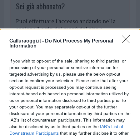
Sei già abbonato?
Puoi effettuare l'accesso andando nella
sezione
Login
dal menù del sito o
cliccando
qui
Galluraoggi.it -
Do Not Process My Personal
Information
TEMI:
Beneficenza Olbia
Donazione Olbia
If you wish to opt-out of the sale, sharing to third parties, or
processing of your personal or sensitive information for
Notizie in tempo reale?
targeted advertising by us, please use the below opt-out
section to confirm your selection. Please note that after your
Entra nel canale telegram di
opt-out request is processed you may continue seeing
GalluraOggi.it
interest-based ads based on personal information utilized by
us or personal information disclosed to third parties prior to
your opt-out. You may separately opt-out of the further
disclosure of your personal information by third parties on the
IAB’s list of downstream participants. This information may
Inviaci le tue segnalazioni,
also be disclosed by us to third parties on the
IAB’s List of
i tuoi video e le tue foto
Downstream Participants
that may further disclose it to other
Su WhatsApp al numero +39
third parties.