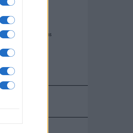
I nostri cari
Giovannimaria Cabras