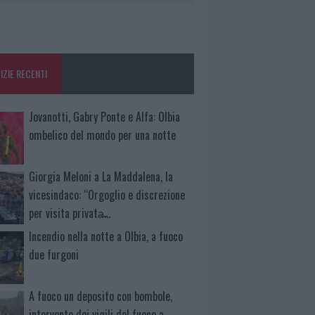
IZIE RECENTI
Jovanotti, Gabry Ponte e Alfa: Olbia
ombelico del mondo per una notte
Giorgia Meloni a La Maddalena, la
vicesindaco: “Orgoglio e discrezione
per visita privata̶…
Incendio nella notte a Olbia, a fuoco
due furgoni
A fuoco un deposito con bombole,
intervento dei vigili del fuoco a