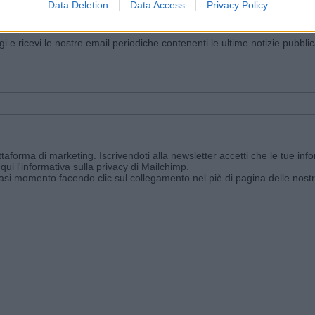
Data Deletion
Data Access
Privacy Policy
iornato?
ggi e ricevi le nostre email periodiche contenenti le ultime notizie pubbli
aforma di marketing. Iscrivendoti alla newsletter accetti che le tue info
qui l'informativa sulla privacy di Mailchimp
.
siasi momento facendo clic sul collegamento nel piè di pagina delle nostr