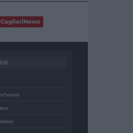
MUNI
io Pausania
chena
ddalena