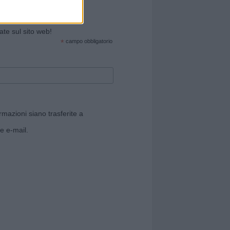
cate sul sito web!
*
campo obbligatorio
rmazioni siano trasferite a
e e-mail.