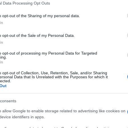
l Data Processing Opt Outs
do nella sezione
Login
dal menù del sito o
o opt-out of the Sharing of my personal data.
In
o opt-out of the Sale of my Personal Data.
na
Bollettino Covid Sardegna
Contagi Sardegna
In
na
Nuovi Casi Sardegna
Positivi Sardegna
to opt-out of processing my Personal Data for Targeted
ing.
lazioni, i tuoi video e le tue foto
In
ro +39 345 356 7512
o opt-out of Collection, Use, Retention, Sale, and/or Sharing
ersonal Data that Is Unrelated with the Purposes for which it
lected.
Out
eale?
consents
gram di GalluraOggi.it
o allow Google to enable storage related to advertising like cookies on
evice identifiers in apps.