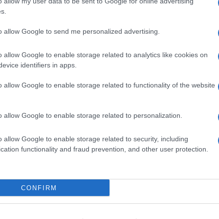
o allow my user data to be sent to Google for online advertising
ime news da
Google News
s.
to allow Google to send me personalized advertising.
o allow Google to enable storage related to analytics like cookies on
evice identifiers in apps.
o allow Google to enable storage related to functionality of the website
dente
Prossimo articolo
o allow Google to enable storage related to personalization.
o allow Google to enable storage related to security, including
cation functionality and fraud prevention, and other user protection.
Invia un Comunicato Stampa
|
Pubblicità
|
Segnala
CONFIRM