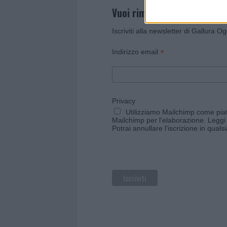
Vuoi rimanere sempre agg
Iscriviti alla newsletter di Gallura O
*
Indirizzo email
Privacy
Utilizziamo Mailchimp come piatt
Mailchimp per l'elaborazione.
Leggi 
Potrai annullare l'iscrizione in qual