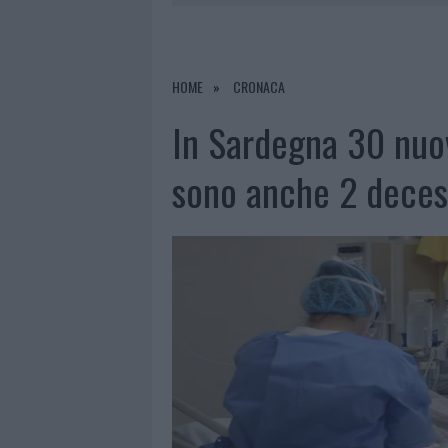
PRIVATA”
8 AGOSTO 2026
|
INCENDIO NELLA NOTTE A OLBIA,
8 AGOSTO 2026
|
A FUOCO UN DEPOSITO CON BOMB
HOME
CRONACA
8 AGOSTO 2026
|
RISTORANTE DISTRUTTO DALLE F
In Sardegna 30 nuov
8 AGOSTO 2026
|
JOVANOTTI, GABRY PONTE E ALF
sono anche 2 decessi