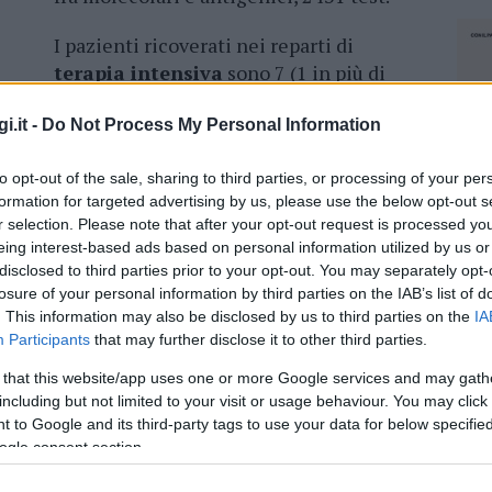
I pazienti ricoverati nei reparti di
terapia intensiva
sono 7 (1 in più di
ieri). I pazienti
ricoverati in area
medica
sono 42 (2 in meno di ieri). I casi
i.it -
Do Not Process My Personal Information
8(9 in più rispetto a ieri).
to opt-out of the sale, sharing to third parties, or processing of your per
o di 72 anni e una donna di 89, entrambi
formation for targeted advertising by us, please use the below opt-out s
r selection. Please note that after your opt-out request is processed y
 Sardegna
.
eing interest-based ads based on personal information utilized by us or
disclosed to third parties prior to your opt-out. You may separately opt-
losure of your personal information by third parties on the IAB’s list of
. This information may also be disclosed by us to third parties on the
IA
Participants
that may further disclose it to other third parties.
azionali?
 that this website/app uses one or more Google services and may gath
including but not limited to your visit or usage behaviour. You may click 
 mese
cliccando
qui
 to Google and its third-party tags to use your data for below specifi
ogle consent section.
NEC