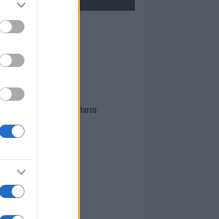
Mario Malu
Paolo Pinna
Martina Agostina Diturco
I nostri cari
I nostri cari