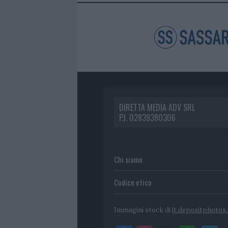
DIRETTA MEDIA ADV SRL
P.I. 02839380306
Chi siamo
Codice etico
Immagini stock di
it.depositphotos