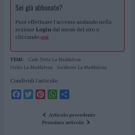
Sei già abbonato?
Puoi effettuare l'accesso andando nella
sezione
Login
dal menù del sito o
cliccando
qui
TEMI:
Cade Tetto La Maddalena
Ferito La Maddalena
Incidente La Maddalena
Condividi l'articolo
F
T
Pi
W
S
a
w
n
h
h
ce
it
te
at
a
Articolo precedente
b
te
re
s
re
Prossimo articolo
o
r
st
A