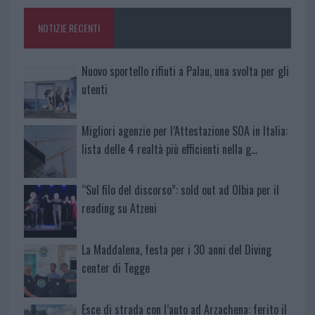
o
p
NOTIZIE RECENTI
k
p
Nuovo sportello rifiuti a Palau, una svolta per gli
utenti
Migliori agenzie per l’Attestazione SOA in Italia:
lista delle 4 realtà più efficienti nella g…
“Sul filo del discorso”: sold out ad Olbia per il
reading su Atzeni
La Maddalena, festa per i 30 anni del Diving
center di Tegge
Esce di strada con l’auto ad Arzachena: ferito il