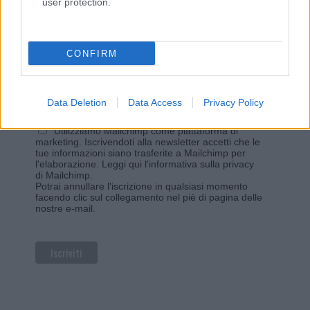
user protection.
Iscriviti alla newsletter di Gallura Oggi e ricevi le nostre
email periodiche contenenti le ultime notizie pubblicate
sul sito web!
*
campo obbligatorio
CONFIRM
*
Indirizzo email
Data Deletion
Data Access
Privacy Policy
Privacy
Utilizziamo Mailchimp come piattaforma di
marketing. Iscrivendoti alla newsletter accetti che le
tue informazioni siano trasferite a Mailchimp per
l'elaborazione.
Leggi qui l'informativa sulla privacy
di Mailchimp
.
Potrai annullare l'iscrizione in qualsiasi momento
facendo clic sul collegamento nel piè di pagina delle
nostre e-mail.