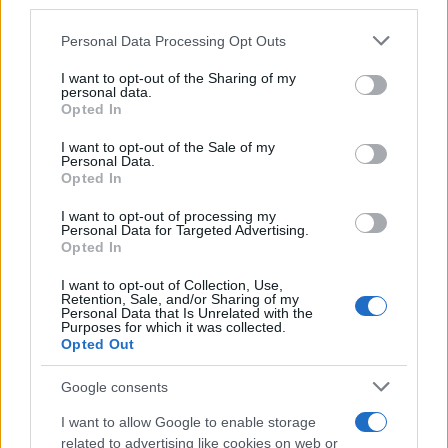
third parties.
Please note that this website/app uses one or more Google
Personal Data Processing Opt Outs
Mario Malu
services and may gather and store information including but
not limited to your visit or usage behaviour. You may click to
I want to opt-out of the Sharing of my
personal data.
grant or deny consent to Google and its third-party tags to
Opted In
use your data for below specified purposes in below Google
Paolo Pinna
consent section.
I want to opt-out of the Sale of my
Personal Data.
Opted In
I want to opt-out of processing my
Martina Agostina Diturco
Personal Data for Targeted Advertising.
Opted In
I want to opt-out of Collection, Use,
Retention, Sale, and/or Sharing of my
I nostri cari
Personal Data that Is Unrelated with the
Purposes for which it was collected.
Opted Out
Google consents
I nostri cari
I want to allow Google to enable storage
related to advertising like cookies on web or