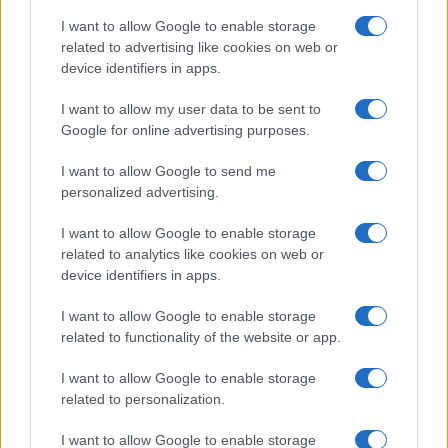
a
w
n
h
h
ce
it
te
at
a
I want to allow Google to enable storage
Articolo precedente
related to advertising like cookies on web or
b
te
re
s
re
Prossimo articolo
device identifiers in apps.
o
r
st
A
I want to allow my user data to be sent to
o
p
Google for online advertising purposes.
NOTIZIE RECENTI
k
p
I want to allow Google to send me
personalized advertising.
Auto finisce contro un muretto, un ferito ad
Arzachena
I want to allow Google to enable storage
related to analytics like cookies on web or
device identifiers in apps.
Incidente a Baia Sardinia, scontro tra auto e
moto: un ferito
I want to allow Google to enable storage
related to functionality of the website or app.
Olbia, le previsioni meteo per lunedì 10 agosto
I want to allow Google to enable storage
2026
related to personalization.
I want to allow Google to enable storage