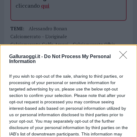
cliccando
qui
TEMI:
Alessandro Bonan
Calciomercato – L’originale
Calciomercato Golfo Aranci
Calciomercato Olbia
Calciomercato San Panataleo
Comune Di Olbia
Galluraoggi.it -
Do Not Process My Personal
Fayna
Gianluca Di Marzio
Giuseppe Fasolino
Information
Marco Balata
Notizie Gallura
Notizie Golfo Aranci
Notizie Olbia
If you wish to opt-out of the sale, sharing to third parties, or
processing of your personal or sensitive information for
Notizie San Pantaleo
Settimo Nizzi
Sky Olbia
targeted advertising by us, please use the below opt-out
Sky San Pantaleo
section to confirm your selection. Please note that after your
opt-out request is processed you may continue seeing
Notizie in tempo reale?
interest-based ads based on personal information utilized by
Entra nel canale telegram di
us or personal information disclosed to third parties prior to
GalluraOggi.it
your opt-out. You may separately opt-out of the further
disclosure of your personal information by third parties on the
IAB’s list of downstream participants. This information may