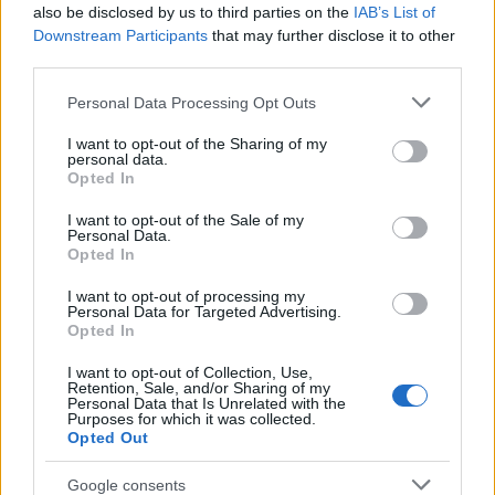
also be disclosed by us to third parties on the
IAB’s List of
Downstream Participants
that may further disclose it to other
Inviaci le tue segnalazioni,
third parties.
i tuoi video e le tue foto
Please note that this website/app uses one or more Google
Personal Data Processing Opt Outs
Su WhatsApp al numero +39
services and may gather and store information including but
345 356 7512
not limited to your visit or usage behaviour. You may click to
I want to opt-out of the Sharing of my
personal data.
grant or deny consent to Google and its third-party tags to
Opted In
use your data for below specified purposes in below Google
consent section.
I want to opt-out of the Sale of my
Personal Data.
Opted In
Ricevi le nostre ultime news
I want to opt-out of processing my
Personal Data for Targeted Advertising.
da
Google News
Opted In
I want to opt-out of Collection, Use,
Retention, Sale, and/or Sharing of my
Personal Data that Is Unrelated with the
Condividi l'articolo
Purposes for which it was collected.
Opted Out
F
T
Pi
W
S
Google consents