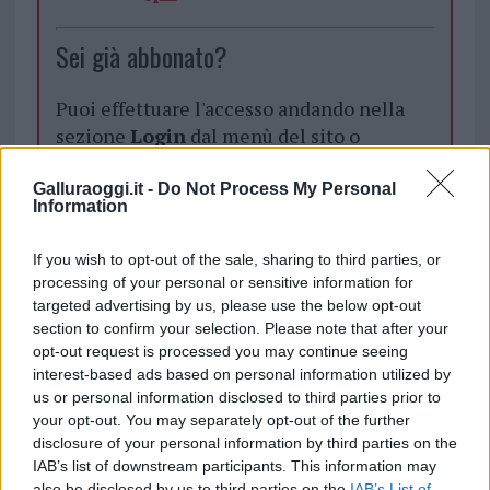
Sei già abbonato?
Puoi effettuare l'accesso andando nella
sezione
Login
dal menù del sito o
cliccando
qui
Galluraoggi.it -
Do Not Process My Personal
Information
TEMI:
Cani Arzachena
Cani Scomparsi Arzachena
If you wish to opt-out of the sale, sharing to third parties, or
Cani Spariti Arzachena
Furti Cani
processing of your personal or sensitive information for
Notizie Arzachena
targeted advertising by us, please use the below opt-out
section to confirm your selection. Please note that after your
Notizie in tempo reale?
opt-out request is processed you may continue seeing
interest-based ads based on personal information utilized by
Entra nel canale telegram di
us or personal information disclosed to third parties prior to
GalluraOggi.it
your opt-out. You may separately opt-out of the further
disclosure of your personal information by third parties on the
IAB’s list of downstream participants. This information may
also be disclosed by us to third parties on the
IAB’s List of