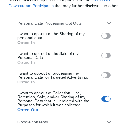
Downstream Participants
that may further disclose it to other
Inviaci le tue segnalazioni,
third parties.
i tuoi video e le tue foto
Su WhatsApp al numero +39
Please note that this website/app uses one or more Google
Personal Data Processing Opt Outs
services and may gather and store information including but
345 356 7512
not limited to your visit or usage behaviour. You may click to
I want to opt-out of the Sharing of my
personal data.
grant or deny consent to Google and its third-party tags to
Opted In
use your data for below specified purposes in below Google
consent section.
I want to opt-out of the Sale of my
Personal Data.
Ricevi le nostre ultime news
Opted In
I want to opt-out of processing my
da
Google News
Personal Data for Targeted Advertising.
Opted In
I want to opt-out of Collection, Use,
Retention, Sale, and/or Sharing of my
Condividi l'articolo
Personal Data that Is Unrelated with the
Purposes for which it was collected.
F
T
Pi
W
S
Opted Out
a
w
n
h
h
Google consents