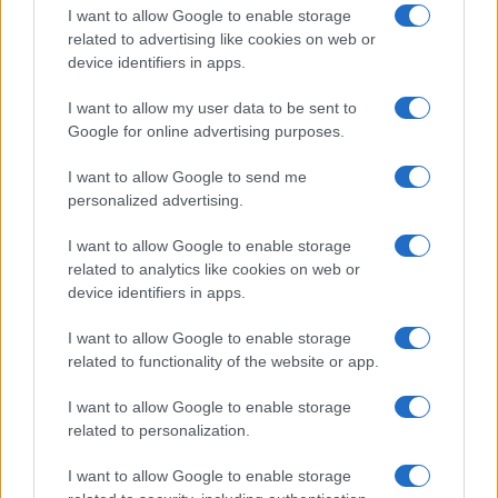
ce
it
te
at
a
Articolo precedente
I want to allow Google to enable storage
b
te
re
s
re
Prossimo articolo
related to advertising like cookies on web or
device identifiers in apps.
o
r
st
A
o
p
I want to allow my user data to be sent to
NOTIZIE RECENTI
Google for online advertising purposes.
k
p
I want to allow Google to send me
Controlli rafforzati in Costa Smeralda, 20
personalized advertising.
arresti e 135 denunce
I want to allow Google to enable storage
related to analytics like cookies on web or
Tre milioni di euro dalla Provincia Gallura per
device identifiers in apps.
nuove aule nelle scuole di Olbia
I want to allow Google to enable storage
related to functionality of the website or app.
Incidente sulla provinciale 125, paura tra Olbia e
I want to allow Google to enable storage
Arzachena
related to personalization.
I want to allow Google to enable storage
Incidente sulla strada provinciale ad Arzachena,