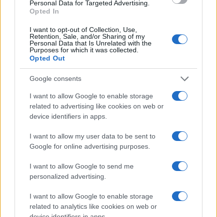
Personal Data for Targeted Advertising.
lista delle 4 realtà più efficienti nella g…
Opted In
I want to opt-out of Collection, Use,
“Sul filo del discorso”: sold out ad Olbia per il
Retention, Sale, and/or Sharing of my
Personal Data that Is Unrelated with the
reading su Atzeni
Purposes for which it was collected.
Opted Out
La Maddalena, festa per i 30 anni del Diving
Google consents
center di Tegge
I want to allow Google to enable storage
related to advertising like cookies on web or
device identifiers in apps.
I want to allow my user data to be sent to
Google for online advertising purposes.
I want to allow Google to send me
personalized advertising.
I want to allow Google to enable storage
related to analytics like cookies on web or
NECROLOGIE
device identifiers in apps.