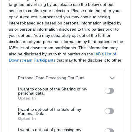
o
p
targeted advertising by us, please use the below opt-out
section to confirm your selection. Please note that after your
NOTIZIE RECENTI
k
p
opt-out request is processed you may continue seeing
interest-based ads based on personal information utilized by
Eventi in Gallura, da Jovanotti alla zuppa
us or personal information disclosed to third parties prior to
your opt-out. You may separately opt-out of the further
gallurese: gli appuntamenti da non perdere
disclosure of your personal information by third parties on the
IAB’s list of downstream participants. This information may
Lettini e arredi abusivi sulla spiaggia libera,
also be disclosed by us to third parties on the
IAB’s List of
Downstream Participants
that may further disclose it to other
sequestri a Olbia e Arzachena
third parties.
Please note that this website/app uses one or more Google
Personal Data Processing Opt Outs
È morto Francesco Guccini, il maestro che
services and may gather and store information including but
rifiutò la Costa Smeralda
not limited to your visit or usage behaviour. You may click to
I want to opt-out of the Sharing of my
personal data.
grant or deny consent to Google and its third-party tags to
Opted In
use your data for below specified purposes in below Google
Nuovo sportello rifiuti a Palau, una svolta per gli
consent section.
I want to opt-out of the Sale of my
utenti
Personal Data.
Opted In
Migliori agenzie per l’Attestazione SOA in Italia:
I want to opt-out of processing my