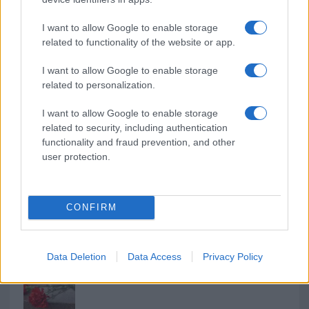
I want to allow Google to enable storage
Mario Malu
related to functionality of the website or app.
I want to allow Google to enable storage
related to personalization.
Paolo Pinna
I want to allow Google to enable storage
related to security, including authentication
functionality and fraud prevention, and other
Martina Agostina Diturco
user protection.
CONFIRM
I nostri cari
Data Deletion
Data Access
Privacy Policy
I nostri cari