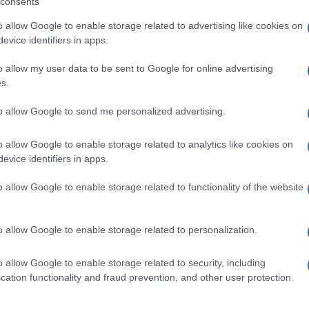
consents
o allow Google to enable storage related to advertising like cookies on
 mese
cliccando
qui
evice identifiers in apps.
o allow my user data to be sent to Google for online advertising
s.
do nella sezione
Login
dal menù del sito o
to allow Google to send me personalized advertising.
o allow Google to enable storage related to analytics like cookies on
evice identifiers in apps.
zione Olbia
Scuola Olbia
Scuole Di Olbia
o allow Google to enable storage related to functionality of the website
o allow Google to enable storage related to personalization.
o allow Google to enable storage related to security, including
cation functionality and fraud prevention, and other user protection.
dente
Prossimo articolo