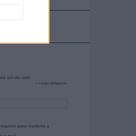
cate sul sito web!
*
campo obbligatorio
rmazioni siano trasferite a
e e-mail.