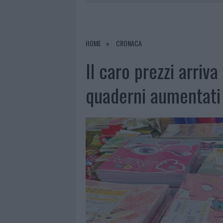
7 AGOSTO 2026
|
RAID NELLE CAMPAGNE DI BERCHI
7 AGOSTO 2026
|
MONTE PINO, VIA I CANCELLI DE
7 AGOSTO 2026
|
NUOVI STALLI RESIDENTI A PALA
HOME
CRONACA
7 AGOSTO 2026
|
FILM INTERNAZIONALE, CASTING
Il caro prezzi arriva
quaderni aumentati