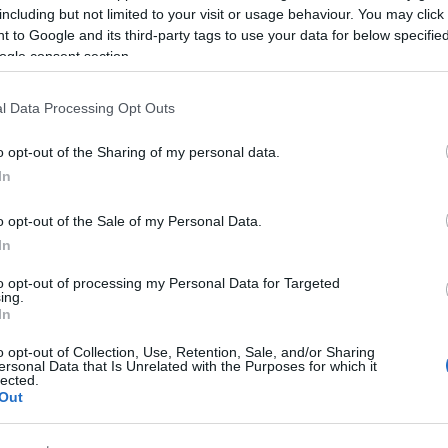
 vogliono uno per ogni materia. Per non parlare
including but not limited to your visit or usage behaviour. You may click 
ro materiale come colle e pennarelli. Io penso a
 to Google and its third-party tags to use your data for below specifi
no possibilità perché non lavorano. Quest’anno
ogle consent section.
e frequentano i figli di Giulia ndr.) hanno
ensa e non è nemmeno gradita ai bambini e
l Data Processing Opt Outs
no marciando su alla fine”.
o opt-out of the Sharing of my personal data.
e di una bambina
che frequenta la seconda
In
 quaderni ho pagato quasi due euro – si lamenta
o opt-out of the Sale of my Personal Data.
in offerta con i pacchi, ma hanno meno fogli e
In
fortuna mia figlia frequenta già la seconda,
altro materiale,
come astuccio, zainetto e
to opt-out of processing my Personal Data for Targeted
ing.
ggettivi, non si sa se dovuti alla guerra o alla
In
 aumenti ci sono e riguardano tutto. Purtroppo
sostenere tutti questi costi. Essendo
o opt-out of Collection, Use, Retention, Sale, and/or Sharing
ersonal Data that Is Unrelated with the Purposes for which it
cino situazioni di estremo disagio
”.
lected.
Out
azionali?