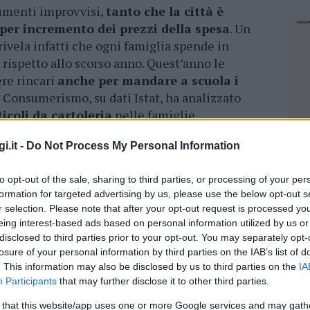
aumenti improvvisi,
tanto che la città è
per incremento dei prezzi della spesa
. Un
rivela infatti che ogni famiglia spende in
rispetto allo scorso anno. Quest’anno le
re rincari
anche per mandare a scuola i
a Consumerismo, su dati Istat, ha analizzato
icoli da cartoleria
nelle famiglie.
, quadernoni, penne e pennarelli, matite,
i.it -
Do Not Process My Personal Information
no
, che risentono del caro bollette, secondo
do un aumento tra il 6,5% e il 7,3%. Abbiamo
to opt-out of the sale, sharing to third parties, or processing of your per
formation for targeted advertising by us, please use the below opt-out s
he dallo scontrino
non hanno potuto fare
r selection. Please note that after your opt-out request is processed y
alisi
.
eing interest-based ads based on personal information utilized by us or
disclosed to third parties prior to your opt-out. You may separately opt-
due figli che frequentano la seconda e la terza
losure of your personal information by third parties on the IAB’s list of
ro e ancora non ho finito di comprare tutti i
. This information may also be disclosed by us to third parties on the
IA
-. Proprio l’altro ieri mi sono recata al
Participants
that may further disclose it to other third parties.
er dieci quaderni, i quadernoni costano
NEC
 that this website/app uses one or more Google services and may gath