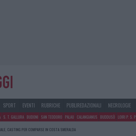
SPORT
EVENTI
RUBRICHE
PUBLIREDAZIONALI
NECROLOGIE
A
S. T. GALLURA
BUDONI
SAN TEODORO
PALAU
CALANGIANUS
BUDDUSÒ
LOIRI P. S. 
SPITA LA GRANDE SFIDA DELLA VELA NELL’ESTATE 2026