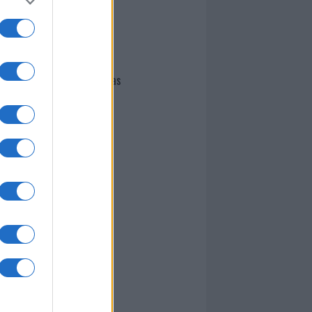
I nostri cari
Giovannimaria Cabras