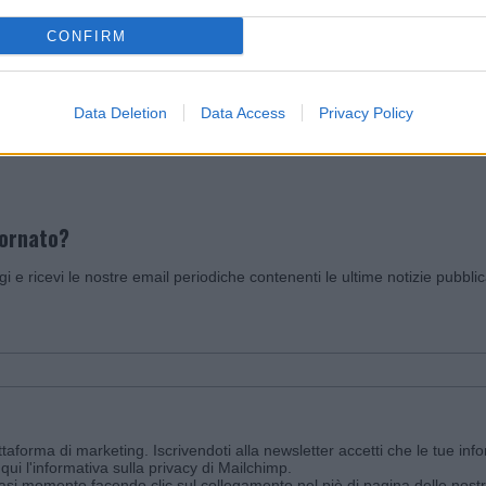
CONFIRM
Invia un Comunicato Stampa
|
Pubblicità
|
Segnala
Data Deletion
Data Access
Privacy Policy
iornato?
ggi e ricevi le nostre email periodiche contenenti le ultime notizie pubbli
aforma di marketing. Iscrivendoti alla newsletter accetti che le tue info
qui l'informativa sulla privacy di Mailchimp
.
siasi momento facendo clic sul collegamento nel piè di pagina delle nostr