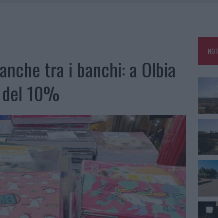
DDA, RISCHIO PER LA RETE ELETTRICA
L CANTIERE: LA GALLURA RITROVA LA STRADA
U, IL COMUNE COMPLETA L’ITER
NOT
 PER COMPARSE IN COSTA SMERALDA
 anche tra i banchi: a Olbia
 del 10%