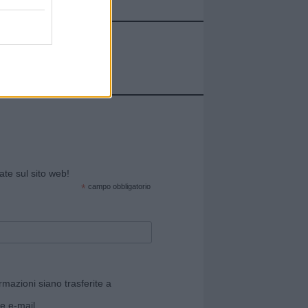
cate sul sito web!
*
campo obbligatorio
rmazioni siano trasferite a
e e-mail.