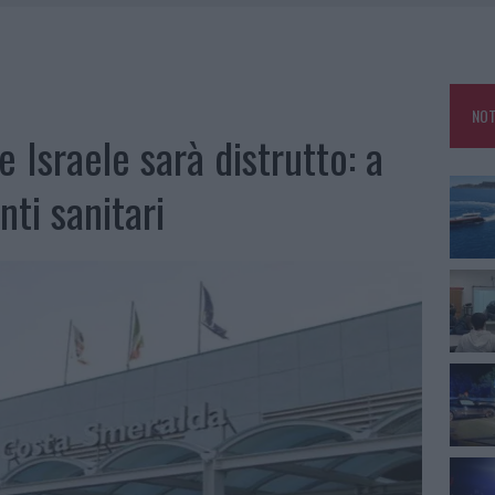
25, PAURA TRA OLBIA E ARZACHENA
NCIALE AD ARZACHENA, UN FERITO
CON AVIS OLBIA AL DELTA CENTER
NOT
A SMERALDA, 20 ARRESTI E 135 DENUNCE
 Israele sarà distrutto: a
ti sanitari