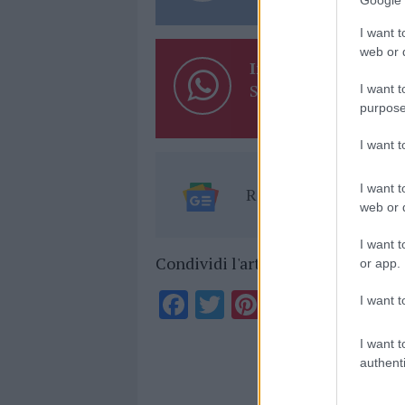
Google 
I want t
web or d
Inviaci le tue segna
Su WhatsApp al nume
I want t
purpose
I want 
I want t
Ricevi le nostre ult
web or d
I want t
Condividi l'articolo
or app.
F
T
Pi
W
S
I want t
a
w
n
h
h
I want t
ce
it
te
at
a
authenti
Articolo prece
b
te
re
s
re