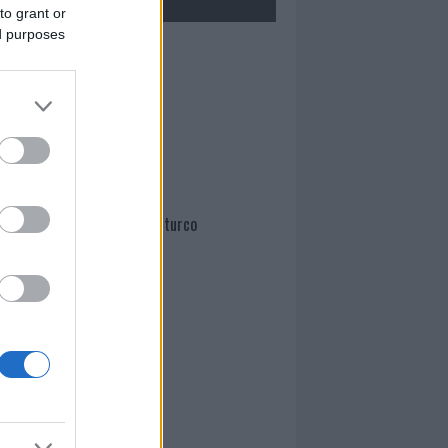
to grant or
ed purposes
Mario Malu
Paolo Pinna
Martina Agostina Diturco
I nostri cari
I nostri cari