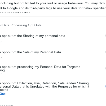
including but not limited to your visit or usage behaviour. You may click 
 to Google and its third-party tags to use your data for below specifi
ogle consent section.
azionali?
l Data Processing Opt Outs
 mese
cliccando
qui
o opt-out of the Sharing of my personal data.
In
o opt-out of the Sale of my Personal Data.
do nella sezione
Login
dal menù del sito o
In
to opt-out of processing my Personal Data for Targeted
ing.
In
ane Olbia
Cibo Olbia
Controlli Olbia
Olbia
o opt-out of Collection, Use, Retention, Sale, and/or Sharing
ersonal Data that Is Unrelated with the Purposes for which it
lected.
eale?
Out
gram di GalluraOggi.it