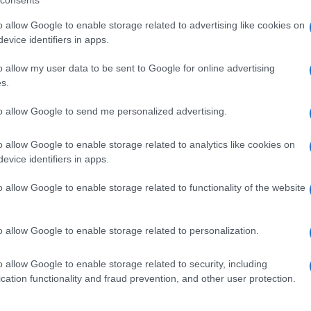
consents
o allow Google to enable storage related to advertising like cookies on
evice identifiers in apps.
lazioni, i tuoi video e le tue foto
ro +39 345 356 7512
o allow my user data to be sent to Google for online advertising
s.
to allow Google to send me personalized advertising.
o allow Google to enable storage related to analytics like cookies on
ime news da
Google News
evice identifiers in apps.
o allow Google to enable storage related to functionality of the website
o allow Google to enable storage related to personalization.
o allow Google to enable storage related to security, including
cation functionality and fraud prevention, and other user protection.
dente
Prossimo articolo