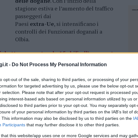
delle dogane
. Con l’inizio della
stagione estiva e l’aumento del traffico
passeggeri dai
Paesi
extra-Ue
, si intensificano i
controlli dei Funzionari doganali a
Olbia.
chette: sequestro da 15 chili all’aeroporto
i.it -
Do Not Process My Personal Information
one contro l’introduzione e la diffusione nella
to opt-out of the sale, sharing to third parties, or processing of your per
civi hanno provveduto al sequestro di oltre
formation for targeted advertising by us, please use the below opt-out s
n tre distinte operazioni hanno sequestrato
r selection. Please note that after your opt-out request is processed y
eing interest-based ads based on personal information utilized by us or
lattiero
–
caseari
privi della documentazione
disclosed to third parties prior to your opt-out. You may separately opt-
nza delle merci era
Ghana
,
Usa
e
Israele
. Le
losure of your personal information by third parties on the IAB’s list of
rt. 9, comma 1, del Reg UE 2019/2122 e dell’art.
. This information may also be disclosed by us to third parties on the
IA
nno distrutte con spese a carico del detentore.
Participants
that may further disclose it to other third parties.
NEC
 that this website/app uses one or more Google services and may gath