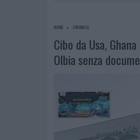
9 AGOSTO 2026
|
INCIDENTE SULLA PROVINCIALE 1
9 AGOSTO 2026
|
INCIDENTE SULLA STRADA PROVI
8 AGOSTO 2026
|
SANGUE, MUSICA E SOLIDARIETÀ 
HOME
CRONACA
9 AGOSTO 2026
|
CONTROLLI RAFFORZATI IN COST
Cibo da Usa, Ghana e
Olbia senza documen