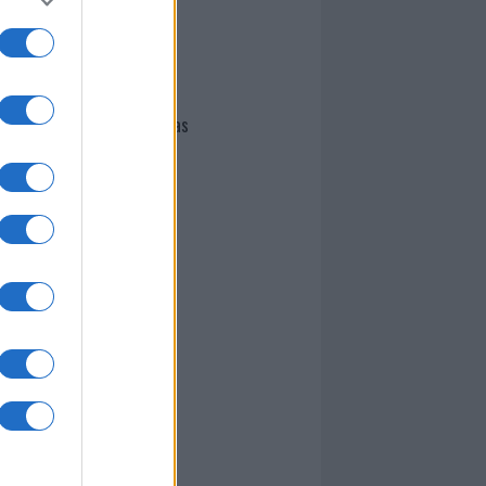
I nostri cari
Giovannimaria Cabras