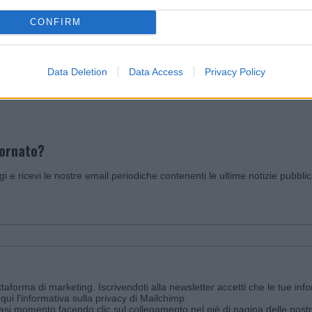
CONFIRM
Invia un Comunicato Stampa
|
Pubblicità
|
Segnala
Data Deletion
Data Access
Privacy Policy
iornato?
ggi e ricevi le nostre email periodiche contenenti le ultime notizie pubbli
aforma di marketing. Iscrivendoti alla newsletter accetti che le tue info
qui l'informativa sulla privacy di Mailchimp
.
siasi momento facendo clic sul collegamento nel piè di pagina delle nostr