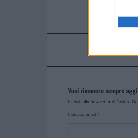
ce
it
te
at
a
Articolo prece
b
te
re
s
re
o
r
st
A
o
p
k
p
Vuoi rimanere sempre agg
Iscriviti alla newsletter di Gallura O
*
Indirizzo email