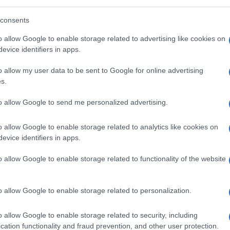
eale?
consents
gram di GalluraOggi.it
o allow Google to enable storage related to advertising like cookies on
evice identifiers in apps.
o allow my user data to be sent to Google for online advertising
lazioni, i tuoi video e le tue foto
s.
ro +39 345 356 7512
to allow Google to send me personalized advertising.
o allow Google to enable storage related to analytics like cookies on
evice identifiers in apps.
ime news da
Google News
o allow Google to enable storage related to functionality of the website
o allow Google to enable storage related to personalization.
o allow Google to enable storage related to security, including
cation functionality and fraud prevention, and other user protection.