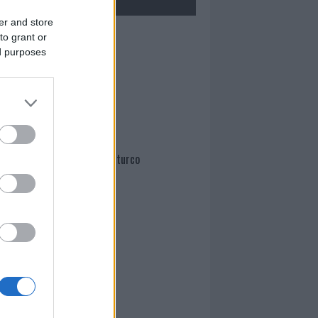
er and store
Mario Malu
to grant or
ed purposes
Paolo Pinna
Martina Agostina Diturco
I nostri cari
I nostri cari