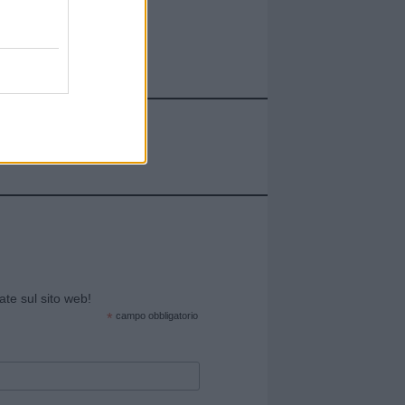
cate sul sito web!
*
campo obbligatorio