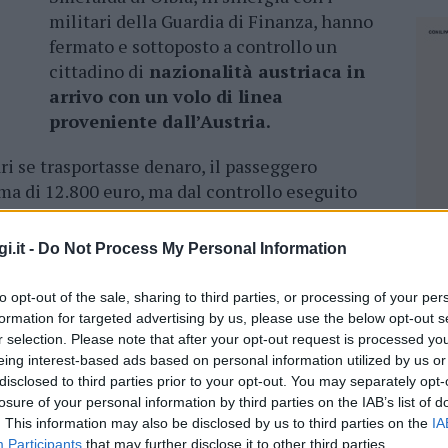
militari della Guardia di Finanza, hanno
fermato e sottoposto a controllo un
cittadino di
nazionalità austriaca in
arrivo con un volo di linea
proveniente dall’Austria.
ri se trasportasse denaro, il passeggero
ma di 12.800 euro, ma dal controllo eseguito
banconote per 13.800 euro.
i.it -
Do Not Process My Personal Information
o si inquadra in un più ampio e costante
in essere dall’Agenzia Dogane e Monopoli e
to opt-out of the sale, sharing to third parties, or processing of your per
zi doganali aeroportuali, attraverso
formation for targeted advertising by us, please use the below opt-out s
i di rischio orientate, in particolar modo, al
r selection. Please note that after your opt-out request is processed y
eggeri e del bagaglio trasportato nei
voli
eing interest-based ads based on personal information utilized by us or
disclosed to third parties prior to your opt-out. You may separately opt-
erpetrazione di illeciti valutari.
losure of your personal information by third parties on the IAB’s list of
. This information may also be disclosed by us to third parties on the
IA
tituto dell’oblazione, provvedendo
NEC
Participants
that may further disclose it to other third parties.