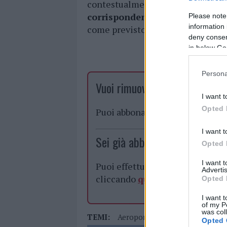
contestualmente al pagamento im
corrispondente al 5% del dena
Please note
information 
come previsto dalla legge.
deny consent
in below Go
Persona
Vuoi rimuovere le pubblicità n
I want t
Opted 
Puoi abbonarti a
soli € 1,10 al
I want t
Sei già abbonato?
Opted 
I want 
Puoi effettuare l'accesso andan
Advertis
cliccando
qui
Opted 
I want t
of my P
was col
TEMI:
Aeroporto Costa Smeralda Olbi
Opted 