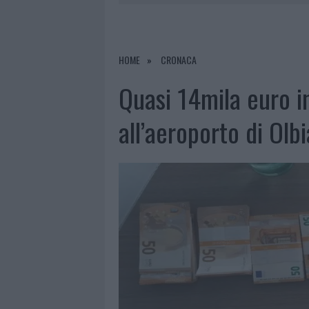
8 AGOSTO 2026
|
SALMO FINISCE IN OSPEDALE A CA
8 AGOSTO 2026
|
JOVANOTTI, GABRY PONTE E ALF
8 AGOSTO 2026
|
GIORGIA MELONI A LA MADDALENA
HOME
CRONACA
8 AGOSTO 2026
|
SANGUE, MUSICA E SOLIDARIETÀ 
Quasi 14mila euro in
all’aeroporto di Olb