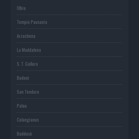
Olbia
Tempio Pausania
Arzachena
La Maddalena
S. T. Gallura
Budoni
San Teodoro
Palau
Calangianus
Buddusò