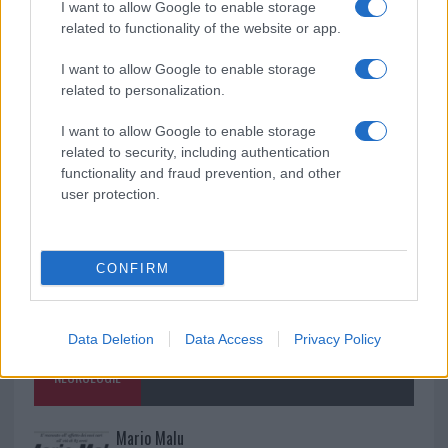
Incendio nella notte a Olbia, a fuoco due furgoni
I want to allow Google to enable storage
related to functionality of the website or app.
I want to allow Google to enable storage
related to personalization.
A fuoco un deposito con bombole, intervento dei
vigili del fuoco a Rudalza
I want to allow Google to enable storage
related to security, including authentication
functionality and fraud prevention, and other
user protection.
CONFIRM
Data Deletion
Data Access
Privacy Policy
NECROLOGIE
Mario Malu