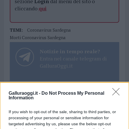
sezione
Login
dal menù del sito o
cliccando
qui
TEMI:
Coronavirus Sardegna
Morti Coronavirus Sardegna
Notizie in tempo reale?
Entra nel canale telegram di
GalluraOggi.it
Galluraoggi.it -
Do Not Process My Personal
Inviaci le tue segnalazioni,
Information
i tuoi video e le tue foto
Su WhatsApp al numero +39
If you wish to opt-out of the sale, sharing to third parties, or
345 356 7512
processing of your personal or sensitive information for
targeted advertising by us, please use the below opt-out