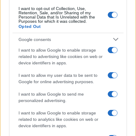
I want to opt-out of Collection, Use,
Sangue, musica e solidarietà con Avis Olbia al
Retention, Sale, and/or Sharing of my
Personal Data that Is Unrelated with the
Delta Center
Purposes for which it was collected.
Opted Out
Meteo Olbia 9 agosto, temperature in calo
Google consents
I want to allow Google to enable storage
related to advertising like cookies on web or
Salmo finisce in ospedale a Catania, ma il tour
device identifiers in apps.
va avanti: “Sicilia, ci sono”
I want to allow my user data to be sent to
Google for online advertising purposes.
Jovanotti, Gabry Ponte e Alfa: Olbia ombelico del
I want to allow Google to send me
mondo per una notte
personalized advertising.
Giorgia Meloni a La Maddalena, la vicesindaco:
I want to allow Google to enable storage
related to analytics like cookies on web or
“Orgoglio e discrezione per visita privata̶…
device identifiers in apps.