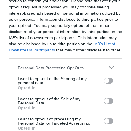
section to confirm your selection. Please note that after your
opt-out request is processed you may continue seeing
interest-based ads based on personal information utilized by
us or personal information disclosed to third parties prior to
Ricevi le nostre ultime news
your opt-out. You may separately opt-out of the further
disclosure of your personal information by third parties on the
da
Google News
IAB’s list of downstream participants. This information may
also be disclosed by us to third parties on the
IAB’s List of
Downstream Participants
that may further disclose it to other
third parties.
Condividi l'articolo
Please note that this website/app uses one or more Google
Personal Data Processing Opt Outs
F
T
Pi
W
S
services and may gather and store information including but
a
w
n
h
h
not limited to your visit or usage behaviour. You may click to
I want to opt-out of the Sharing of my
personal data.
grant or deny consent to Google and its third-party tags to
ce
it
te
at
a
Opted In
use your data for below specified purposes in below Google
Articolo precedente
b
te
re
s
re
consent section.
Prossimo articolo
I want to opt-out of the Sale of my
Personal Data.
o
r
st
A
Opted In
o
p
I want to opt-out of processing my
NOTIZIE RECENTI
Personal Data for Targeted Advertising.
k
p
Opted In