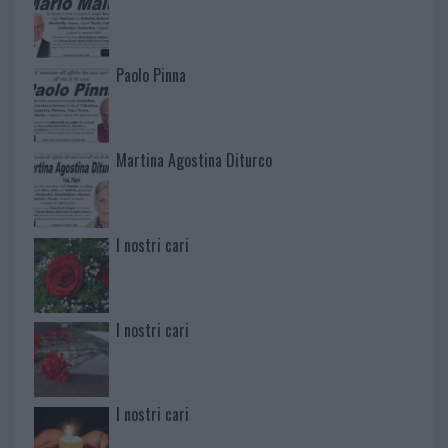
Paolo Pinna
Martina Agostina Diturco
I nostri cari
I nostri cari
I nostri cari