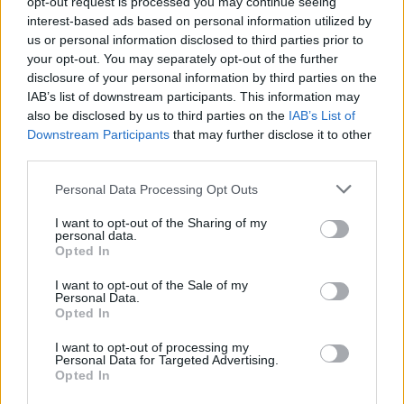
opt-out request is processed you may continue seeing
interest-based ads based on personal information utilized by
us or personal information disclosed to third parties prior to
Aggius conquista la classifica delle mete più
your opt-out. You may separately opt-out of the further
amate dell’estate 2026
disclosure of your personal information by third parties on the
IAB’s list of downstream participants. This information may
also be disclosed by us to third parties on the
IAB’s List of
Downstream Participants
that may further disclose it to other
third parties.
Please note that this website/app uses one or more Google
Personal Data Processing Opt Outs
services and may gather and store information including but
not limited to your visit or usage behaviour. You may click to
I want to opt-out of the Sharing of my
personal data.
grant or deny consent to Google and its third-party tags to
Opted In
use your data for below specified purposes in below Google
consent section.
I want to opt-out of the Sale of my
Personal Data.
NECROLOGIE
Opted In
I want to opt-out of processing my
Mario Malu
Personal Data for Targeted Advertising.
Opted In