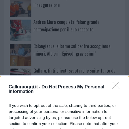
l’inaugurazione
Andrea Mura conquista Palau: grande
partecipazione per il suo racconto
Calangianus, allarme sul centro accoglienza
minori, Albieri: “Episodi gravissimi”
Gallura, finti clienti svuotano le suite: furto da
50mila nel resort
Galluraoggi.it -
Do Not Process My Personal
Information
Meteo Olbia 7 agosto, sole e caldo tornano
protagonisti
If you wish to opt-out of the sale, sharing to third parties, or
processing of your personal or sensitive information for
targeted advertising by us, please use the below opt-out
Test tunnel Olbia: rampe chiuse ancora fino a
section to confirm your selection. Please note that after your
fine agosto