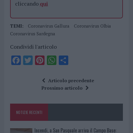
cliccando
qui
TEMI:
Coronavirus Gallura
Coronavirus Olbia
Coronavirus Sardegna
Condividi l'articolo
F
T
Pi
W
S
a
w
n
h
h
ce
it
te
at
a
Articolo precedente
b
te
re
s
re
Prossimo articolo
o
r
st
A
o
p
NOTIZIE RECENTI
k
p
Incendi, a San Pasquale arriva il Campo Base: