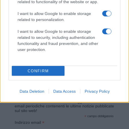
Giovannimaria Cabras
related to functionality of the website or app.
I want to allow Google to enable storage
related to personalization.
I want to allow Google to enable storage
related to security, including authentication
functionality and fraud prevention, and other
user protection.
Invia un Comunicato Stampa
|
Pubblicità
|
Segnala
CONFIRM
Vuoi rimanere sempre aggiornato?
Data Deletion
Data Access
Privacy Policy
Iscriviti alla newsletter di Gallura Oggi e ricevi le nostre
email periodiche contenenti le ultime notizie pubblicate
sul sito web!
*
campo obbligatorio
*
Indirizzo email