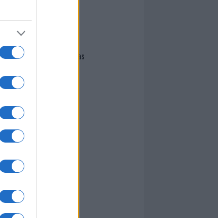
I nostri cari
Giovannimaria Cabras