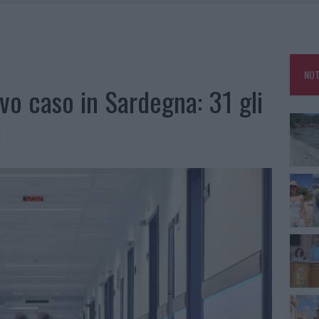
HE IL CENTRO ACCOGLIENZA MINORI CHIUDE
RO SPACCIO E DEGRADO: ESPLODE LA PROTESTA
SCEGLIERE LA SOLUZIONE IDEALE PER LA CASA E L’UFFICIO
NOT
KEND A OLBIA E IN GALLURA
vo caso in Sardegna: 31 gli
i