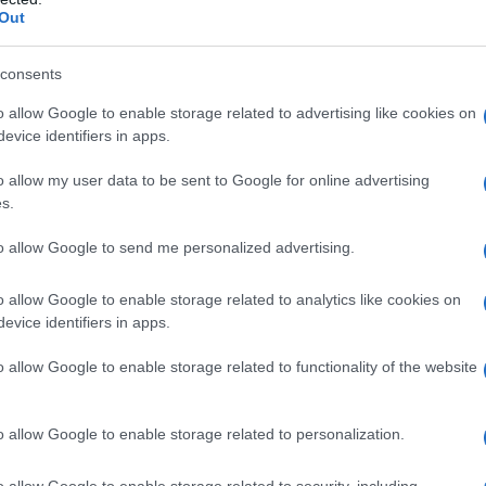
Out
consents
o allow Google to enable storage related to advertising like cookies on
evice identifiers in apps.
eale?
gram di GalluraOggi.it
o allow my user data to be sent to Google for online advertising
s.
to allow Google to send me personalized advertising.
lazioni, i tuoi video e le tue foto
o allow Google to enable storage related to analytics like cookies on
ro +39 345 356 7512
evice identifiers in apps.
o allow Google to enable storage related to functionality of the website
o allow Google to enable storage related to personalization.
ime news da
Google News
o allow Google to enable storage related to security, including