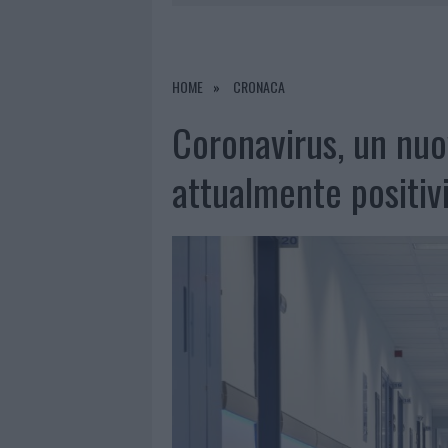
7 AGOSTO 2026
|
CALANGIANUS, DOPO LE POLEMIC
7 AGOSTO 2026
|
OLBIA, DIVIETO DI SOSTA CONT
7 AGOSTO 2026
|
PAUSA CAFFÈ IMPECCABILE: COME 
HOME
CRONACA
7 AGOSTO 2026
|
LE PREVISIONI METEO PER IL WEE
Coronavirus, un nuo
attualmente positiv