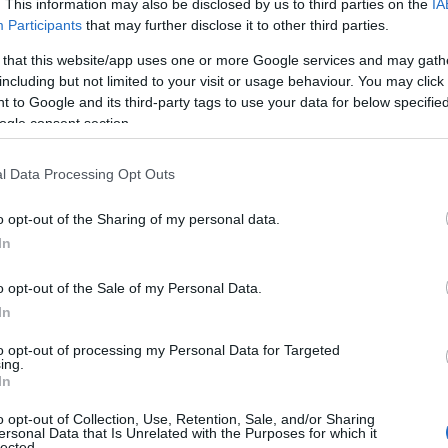
. This information may also be disclosed by us to third parties on the
IA
iti
1.203
Participants
that may further disclose it to other third parties.
132
 that this website/app uses one or more Google services and may gath
1.366
including but not limited to your visit or usage behaviour. You may click 
71.452
 to Google and its third-party tags to use your data for below specifi
ogle consent section.
l Data Processing Opt Outs
o opt-out of the Sharing of my personal data.
In
azionali?
o opt-out of the Sale of my Personal Data.
In
 mese
cliccando
qui
to opt-out of processing my Personal Data for Targeted
ing.
In
o opt-out of Collection, Use, Retention, Sale, and/or Sharing
ersonal Data that Is Unrelated with the Purposes for which it
do nella sezione
Login
dal menù del sito o
lected.