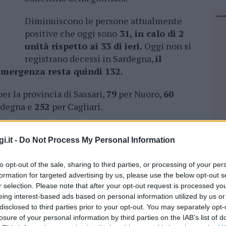
Diminuiscono le persone attualmente
positive che oggi sono
31, in calo di 2
unità rispetto ai 33 di ieri.
Oggi non si
registrano decessi in Sardegna,
il
’emergenza resta quindi 132
.
per la provincia di Sassari,
79
per Nuoro,
60
ardegna e
252
per Cagliari.
sintomi
11
i.it -
Do Not Process My Personal Information
siva
0
izzati
11
to opt-out of the sale, sharing to third parties, or processing of your per
ciliare
20
formation for targeted advertising by us, please use the below opt-out s
r selection. Please note that after your opt-out request is processed y
ivi
31
eing interest-based ads based on personal information utilized by us or
positivi
-2
disclosed to third parties prior to your opt-out. You may separately opt-
losure of your personal information by third parties on the IAB’s list of
vi
1
NEC