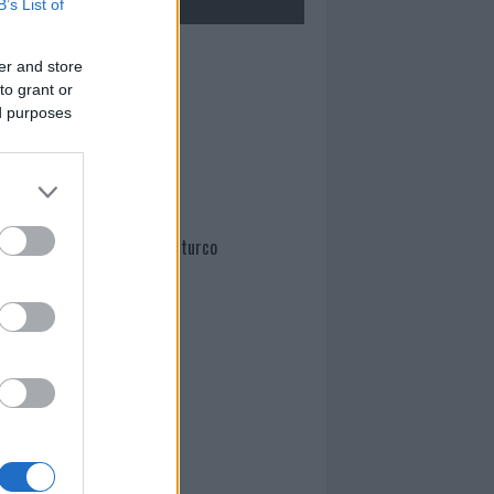
B’s List of
Mario Malu
er and store
to grant or
ed purposes
Paolo Pinna
Martina Agostina Diturco
I nostri cari
I nostri cari