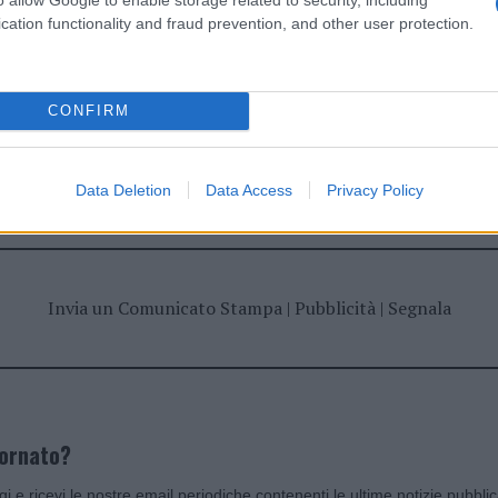
cation functionality and fraud prevention, and other user protection.
CONFIRM
dente
Prossimo articolo
Data Deletion
Data Access
Privacy Policy
Invia un Comunicato Stampa
|
Pubblicità
|
Segnala
iornato?
ggi e ricevi le nostre email periodiche contenenti le ultime notizie pubbli