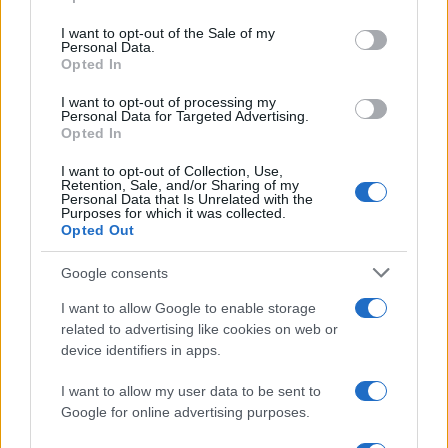
use your data for below specified purposes in below Google
Notizie in tempo reale?
consent section.
I want to opt-out of the Sale of my
Entra nel canale telegram di
Personal Data.
GalluraOggi.it
Opted In
I want to opt-out of processing my
Personal Data for Targeted Advertising.
Opted In
Inviaci le tue segnalazioni,
I want to opt-out of Collection, Use,
Retention, Sale, and/or Sharing of my
i tuoi video e le tue foto
Personal Data that Is Unrelated with the
Su WhatsApp al numero +39
Purposes for which it was collected.
Opted Out
345 356 7512
Google consents
I want to allow Google to enable storage
related to advertising like cookies on web or
device identifiers in apps.
Ricevi le nostre ultime news
I want to allow my user data to be sent to
da
Google News
Google for online advertising purposes.