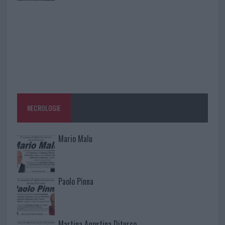
NECROLOGIE
Mario Malu
Paolo Pinna
Martina Agostina Diturco