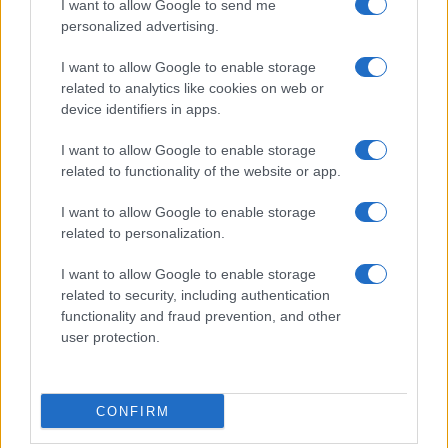
I want to allow Google to send me
personalized advertising.
Condividi l'articolo
I want to allow Google to enable storage
F
T
Pi
W
S
related to analytics like cookies on web or
a
w
n
h
h
device identifiers in apps.
ce
it
te
at
a
Articolo precedente
I want to allow Google to enable storage
b
te
re
s
re
related to functionality of the website or app.
Prossimo articolo
o
r
st
A
I want to allow Google to enable storage
o
p
related to personalization.
NOTIZIE RECENTI
k
p
I want to allow Google to enable storage
related to security, including authentication
functionality and fraud prevention, and other
Le previsioni meteo per il weekend a Olbia e in
user protection.
Gallura
Michelle Hunziker in Gallura, bella anche dal
CONFIRM
vivo: un amico vip svela come fa