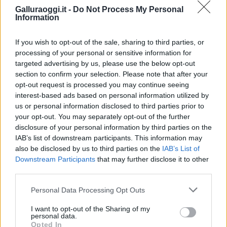
Galluraoggi.it -
Do Not Process My Personal
Information
If you wish to opt-out of the sale, sharing to third parties, or
Vuoi rimuovere le pubblicità nazionali?
processing of your personal or sensitive information for
targeted advertising by us, please use the below opt-out
section to confirm your selection. Please note that after your
Puoi abbonarti a
soli € 1,10 al mese
opt-out request is processed you may continue seeing
cliccando
qui
interest-based ads based on personal information utilized by
us or personal information disclosed to third parties prior to
your opt-out. You may separately opt-out of the further
Sei già abbonato?
disclosure of your personal information by third parties on the
IAB’s list of downstream participants. This information may
Puoi effettuare l'accesso andando nella
also be disclosed by us to third parties on the
IAB’s List of
sezione
Login
dal menù del sito o
Downstream Participants
that may further disclose it to other
third parties.
cliccando
qui
Please note that this website/app uses one or more Google
Personal Data Processing Opt Outs
services and may gather and store information including but
not limited to your visit or usage behaviour. You may click to
I want to opt-out of the Sharing of my
TEMI:
Mutui Sardegna
Roberto Li Gioi
personal data.
grant or deny consent to Google and its third-party tags to
Opted In