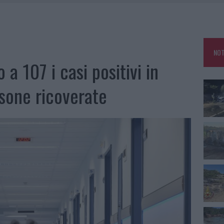
IAMME A LA MADDALENA, INCENDIO A MONTI D’À RENA
KEND A OLBIA E IN GALLURA
 BELLA ANCHE DAL VIVO: UN AMICO VIP SVELA COME FA
NOT
 A FUOCO DUE FURGONI
 a 107 i casi positivi in
sone ricoverate