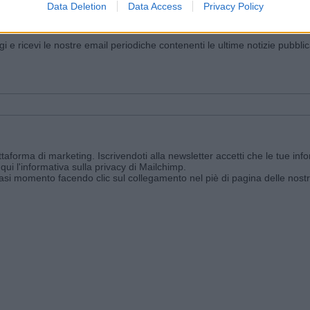
Data Deletion
Data Access
Privacy Policy
iornato?
ggi e ricevi le nostre email periodiche contenenti le ultime notizie pubbli
aforma di marketing. Iscrivendoti alla newsletter accetti che le tue info
qui l'informativa sulla privacy di Mailchimp
.
siasi momento facendo clic sul collegamento nel piè di pagina delle nostr