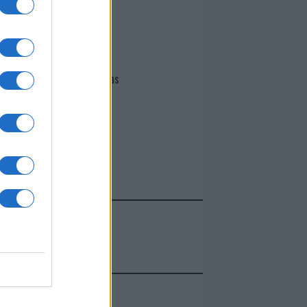
I nostri cari
Giovannimaria Cabras