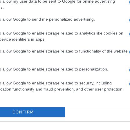
o allow my user data to be sent to Google for online advertising
ime news da
Google News
s.
to allow Google to send me personalized advertising.
o allow Google to enable storage related to analytics like cookies on
evice identifiers in apps.
o allow Google to enable storage related to functionality of the website
dente
Prossimo articolo
o allow Google to enable storage related to personalization.
o allow Google to enable storage related to security, including
cation functionality and fraud prevention, and other user protection.
Invia un Comunicato Stampa
|
Pubblicità
|
Segnala
CONFIRM