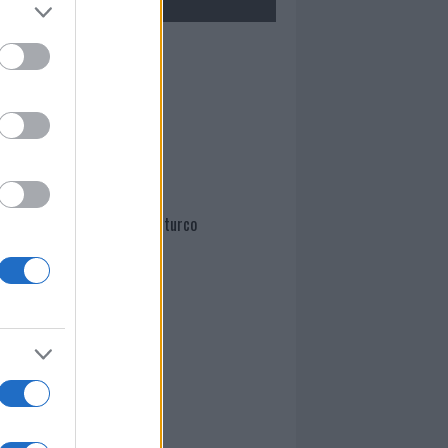
Mario Malu
Paolo Pinna
Martina Agostina Diturco
I nostri cari
I nostri cari