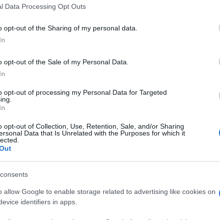
l Data Processing Opt Outs
o opt-out of the Sharing of my personal data.
do nella sezione
Login
dal menù del sito o
In
o opt-out of the Sale of my Personal Data.
In
vi Coronavirus Sardegna
to opt-out of processing my Personal Data for Targeted
ing.
lazioni, i tuoi video e le tue foto
In
ro +39 345 356 7512
o opt-out of Collection, Use, Retention, Sale, and/or Sharing
ersonal Data that Is Unrelated with the Purposes for which it
lected.
Out
eale?
consents
gram di GalluraOggi.it
o allow Google to enable storage related to advertising like cookies on
evice identifiers in apps.