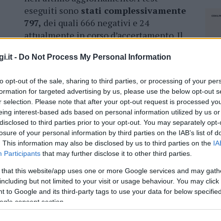
eseguiti sono
stati complessivamente
797,
dei quali 666 negativi e 24
attualmente in corso d’accertamento. Il
dato dei casi positivi include le due
i.it -
Do Not Process My Personal Information
vittime che si sono registrate nell’Isola.
persone ricoverate in ospedale
, mentre 66
to opt-out of the sale, sharing to third parties, or processing of your per
iciliare.
formation for targeted advertising by us, please use the below opt-out s
r selection. Please note that after your opt-out request is processed y
metropolitana di Cagliari con 24 casi accertati
eing interest-based ads based on personal information utilized by us or
istano, 19 a Nuoro e
57 a Sassari.
disclosed to third parties prior to your opt-out. You may separately opt-
losure of your personal information by third parties on the IAB’s list of
. This information may also be disclosed by us to third parties on the
IA
Participants
that may further disclose it to other third parties.
 that this website/app uses one or more Google services and may gath
azionali?
including but not limited to your visit or usage behaviour. You may click 
 to Google and its third-party tags to use your data for below specifi
 mese
cliccando
qui
ogle consent section.
NEC