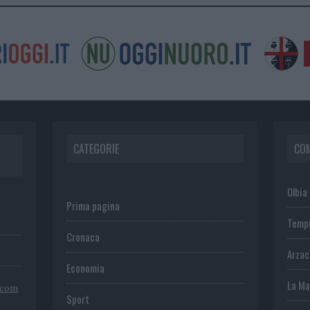
CATEGORIE
CO
Olbia
Prima pagina
Temp
Cronaca
Arza
Economia
La Ma
.com
Sport