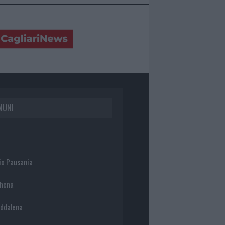
MUNI
io Pausania
chena
ddalena