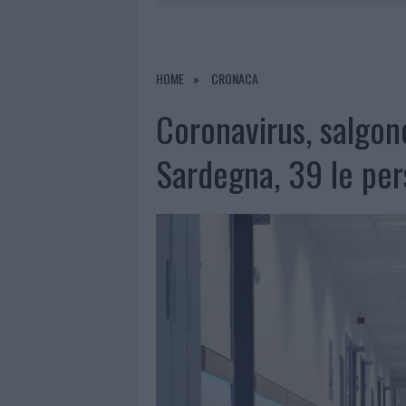
8 AGOSTO 2026
|
RISTORANTE DISTRUTTO DALLE F
7 AGOSTO 2026
|
LE PREVISIONI METEO PER IL WEE
7 AGOSTO 2026
|
MICHELLE HUNZIKER IN GALLURA,
HOME
CRONACA
8 AGOSTO 2026
|
INCENDIO NELLA NOTTE A OLBIA,
Coronavirus, salgono
Sardegna, 39 le per