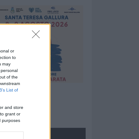
sonal or
ection to
ou may
 personal
out of the
 downstream
B’s List of
er and store
to grant or
ed purposes
ROLOGIE