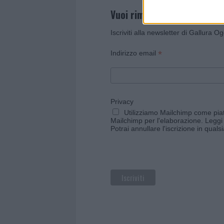
Vuoi rimanere sempre agg
Iscriviti alla newsletter di Gallura O
*
Indirizzo email
Privacy
Utilizziamo Mailchimp come piatt
Mailchimp per l'elaborazione.
Leggi 
Potrai annullare l'iscrizione in qual