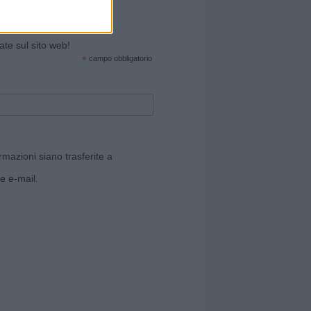
cate sul sito web!
*
campo obbligatorio
rmazioni siano trasferite a
e e-mail.