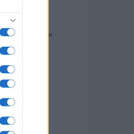
I nostri cari
Giovannimaria Cabras