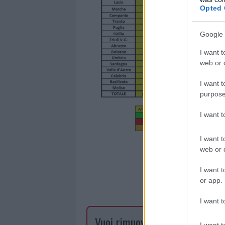
Opted 
Google 
I want t
web or d
I want t
purpose
I want 
I want t
web or d
I want t
or app.
I want t
Vuoi rimuovere le pubblicità n
I want t