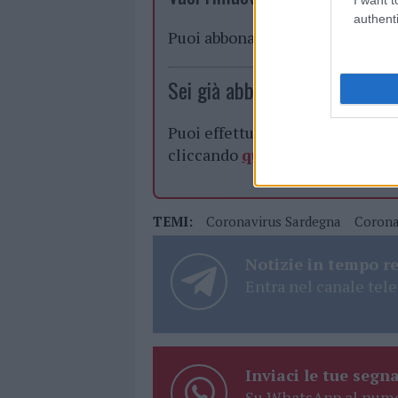
authenti
Puoi abbonarti a
soli € 1,10 al
Sei già abbonato?
Puoi effettuare l'accesso andan
cliccando
qui
TEMI:
Coronavirus Sardegna
Corona
Notizie in tempo r
Entra nel canale tele
Inviaci le tue segna
Su WhatsApp al nume