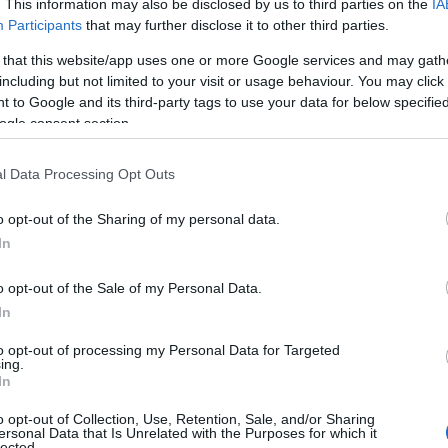
. This information may also be disclosed by us to third parties on the
IA
riti
511
Participants
that may further disclose it to other third parties.
i
119
 that this website/app uses one or more Google services and may gath
si
1.319
including but not limited to your visit or usage behaviour. You may click 
 to Google and its third-party tags to use your data for below specifi
i
27.737
ogle consent section.
l Data Processing Opt Outs
Italia suddivisa per regione.
o opt-out of the Sharing of my personal data.
In
o opt-out of the Sale of my Personal Data.
In
to opt-out of processing my Personal Data for Targeted
ing.
In
o opt-out of Collection, Use, Retention, Sale, and/or Sharing
ersonal Data that Is Unrelated with the Purposes for which it
lected.