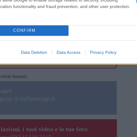
cation functionality and fraud prevention, and other user protection.
 mese
cliccando
qui
CONFIRM
do nella sezione
Login
dal menù del sito o
Data Deletion
Data Access
Privacy Policy
virus Sassari
eale?
gram di GalluraOggi.it
lazioni, i tuoi video e le tue foto
ro +39 345 356 7512