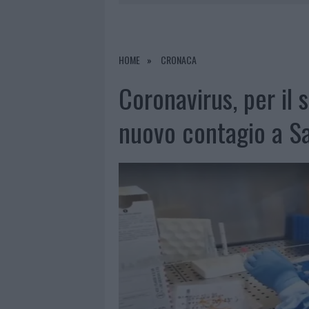
9 AGOSTO 2026
|
INCIDENTE SULLA STRADA PROVI
8 AGOSTO 2026
|
SANGUE, MUSICA E SOLIDARIETÀ 
8 AGOSTO 2026
|
METEO OLBIA 9 AGOSTO, TEMPER
HOME
CRONACA
9 AGOSTO 2026
|
TRE MILIONI DI EURO DALLA PRO
Coronavirus, per il
nuovo contagio a Sa