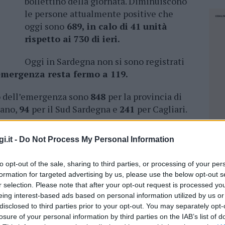
bollettino della giornata. Diminuiscono
le persone attualmente positive che
oggi sono
689, in calo di 41 unità
rispetto ai 730 di ieri.
Oggi in Sardegna non si sono registrati
l’emergenza resta fermo a 119.
zio dell’emergenza sono
848
per la provincia di
tano,
94
per il Sud Sardegna e
241
per Cagliari.
 sintomi
92
i.it -
Do Not Process My Personal Information
nsiva
10
lizzati
102
to opt-out of the sale, sharing to third parties, or processing of your per
formation for targeted advertising by us, please use the below opt-out s
iciliare
587
r selection. Please note that after your opt-out request is processed y
itivi
689
eing interest-based ads based on personal information utilized by us or
disclosed to third parties prior to your opt-out. You may separately opt-
e positivi
-41
losure of your personal information by third parties on the IAB’s list of
NEC
tivi
4