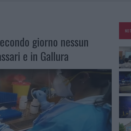
NCIALE AD ARZACHENA, UN FERITO
CON AVIS OLBIA AL DELTA CENTER
ATURE IN CALO
NOT
VINCIA GALLURA PER NUOVE AULE NELLE SCUOLE DI OLBIA
 secondo giorno nessun
ssari e in Gallura