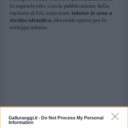
le sopraelevate. Con la pubblicazione della
variante al PAI, sono state
ridotte le aree a
rischio idraulico
, liberando spazio per lo
sviluppo urbano.
Galluraoggi.it -
Do Not Process My Personal
Information