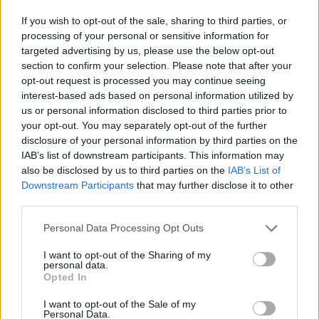
If you wish to opt-out of the sale, sharing to third parties, or
processing of your personal or sensitive information for
targeted advertising by us, please use the below opt-out
section to confirm your selection. Please note that after your
opt-out request is processed you may continue seeing
interest-based ads based on personal information utilized by
us or personal information disclosed to third parties prior to
your opt-out. You may separately opt-out of the further
disclosure of your personal information by third parties on the
IAB’s list of downstream participants. This information may
also be disclosed by us to third parties on the
IAB’s List of
Downstream Participants
that may further disclose it to other
third parties.
Please note that this website/app uses one or more Google
Personal Data Processing Opt Outs
services and may gather and store information including but
not limited to your visit or usage behaviour. You may click to
I want to opt-out of the Sharing of my
personal data.
grant or deny consent to Google and its third-party tags to
Vuoi rimuovere le pubblicità nazionali?
Opted In
use your data for below specified purposes in below Google
consent section.
I want to opt-out of the Sale of my
Personal Data.
Puoi abbonarti a
soli € 1,10 al mese