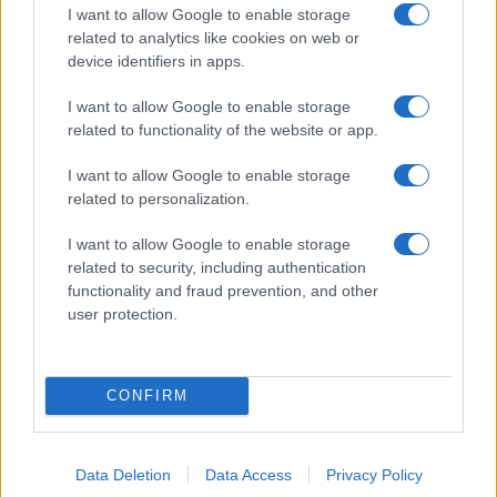
I want to allow Google to enable storage
related to analytics like cookies on web or
Inviaci le tue segnalazioni,
device identifiers in apps.
i tuoi video e le tue foto
I want to allow Google to enable storage
Su WhatsApp al numero +39
related to functionality of the website or app.
345 356 7512
I want to allow Google to enable storage
related to personalization.
I want to allow Google to enable storage
related to security, including authentication
Ricevi le nostre ultime news
functionality and fraud prevention, and other
user protection.
da
Google News
CONFIRM
Condividi l'articolo
F
T
Pi
W
S
Data Deletion
Data Access
Privacy Policy