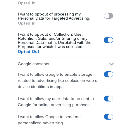
Opted In
cliccando
qui
I want to opt-out of processing my
Personal Data for Targeted Advertising.
Sei già abbonato?
Opted In
I want to opt-out of Collection, Use,
Puoi effettuare l'accesso andando nella
Retention, Sale, and/or Sharing of my
Personal Data that Is Unrelated with the
sezione
Login
dal menù del sito o
Purposes for which it was collected.
Opted Out
cliccando
qui
Google consents
TEMI:
Comune Di Olbia
Notizie Gallura
I want to allow Google to enable storage
related to advertising like cookies on web or
Notizie Olbia
Notizie Sardegna
Olbia Notizie
device identifiers in apps.
Piano Urbanistico Olbia
I want to allow my user data to be sent to
Notizie in tempo reale?
Google for online advertising purposes.
Entra nel canale telegram di
I want to allow Google to send me
GalluraOggi.it
personalized advertising.