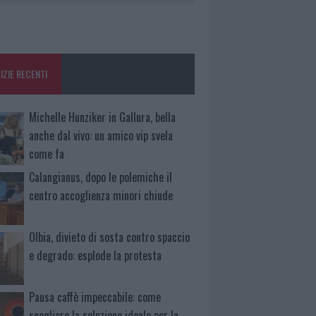
IZIE RECENTI
Michelle Hunziker in Gallura, bella
anche dal vivo: un amico vip svela
come fa
Calangianus, dopo le polemiche il
centro accoglienza minori chiude
Olbia, divieto di sosta contro spaccio
e degrado: esplode la protesta
Pausa caffè impeccabile: come
scegliere la soluzione ideale per la