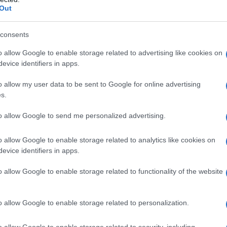
ficato in norme sociali e, secondo alcune fonti,
Out
steva la lex Oppia e altre consuetudini che
puro.
consents
 subire punizioni severe,
persino la morte
.
o allow Google to enable storage related to advertising like cookies on
o alla
libertà sessuale
e al
disordine morale
,
evice identifiers in apps.
leva tenere sotto controllo nelle donne. Si
o allow my user data to be sent to Google for online advertising
ro
baciare le loro mogli
sulla bocca non tanto
s.
avessero bevuto vino. La “prova del bacio”
nza con una funzione quasi di controllo
to allow Google to send me personalized advertising.
in atto
senza il consenso
. Secondo alcune
otevano baciare una donna sulla bocca per
o allow Google to enable storage related to analytics like cookies on
evice identifiers in apps.
Questo perché il bacio avrebbe permesso di
di di scoprire un eventuale consumo.
o allow Google to enable storage related to functionality of the website
i
Egnatia
, una matrona romana che, secondo la
 dal marito
per aver bevuto vino
. Uno degli
o allow Google to enable storage related to personalization.
 simili è Valerio Massimo, il quale narra che il
gali
in merito all’omicidio della moglie,
o allow Google to enable storage related to security, including