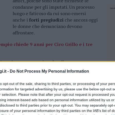
amici, poiché sono state richieste le
condanne per gli imputati. Un processo
lungo e faticoso da cui sono emersi
anche i
forti pregiudizi
che ancora oggi
le donne che denunciano devono
affrontare.
mpio chiede 9 anni per Ciro Grillo e i tre
hiara che tra poco sarà
padre di una
nte, dall’altra, nello stupore generale,
i.it -
Do Not Process My Personal Information
le parole degli imputati usati contro le due
la dei Grillo in Costa Smeralda. Ed è l’avvocata
to opt-out of the sale, sharing to third parties, or processing of your per
iorno, a citarli dopo le richieste del pm.
formation for targeted advertising by us, please use the below opt-out s
r selection. Please note that after your opt-out request is processed y
erché aveva bevuto alcolici”, ha affermato
eing interest-based ads based on personal information utilized by us or
one sessista emersa dai messaggi privati. La
disclosed to third parties prior to your opt-out. You may separately opt-
losure of your personal information by third parties on the IAB’s list of
enziato che ”le ragazze vengono
NEC