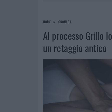
7 AGOSTO 2026
|
OLBIA, DIVIETO DI SOSTA CONT
7 AGOSTO 2026
|
PAUSA CAFFÈ IMPECCABILE: COME 
7 AGOSTO 2026
|
MONTE PINO, LA FINE DI UN LUN
HOME
CRONACA
7 AGOSTO 2026
|
MICHELLE HUNZIKER IN GALLURA,
Al processo Grillo l
un retaggio antico