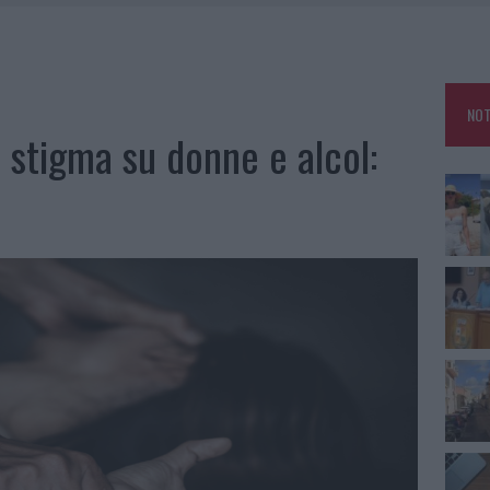
RO SPACCIO E DEGRADO: ESPLODE LA PROTESTA
SCEGLIERE LA SOLUZIONE IDEALE PER LA CASA E L’UFFICIO
GO DOLORE: STORIA E RINASCITA DELLA STRADA CHE SEGNÒ LA GALLURA
NOT
 BELLA ANCHE DAL VIVO: UN AMICO VIP SVELA COME FA
o stigma su donne e alcol: