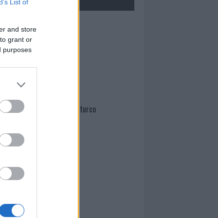
B’s List of
Mario Malu
er and store
to grant or
ed purposes
Paolo Pinna
Martina Agostina Diturco
I nostri cari
I nostri cari