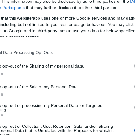
. This information may also be disclosed by us to third parties on the
IA
oie
”, evidenziando un doppio standard
Participants
that may further disclose it to other third parties.
 femminile, che fa parte della cultura dello
 that this website/app uses one or more Google services and may gath
including but not limited to your visit or usage behaviour. You may click 
 to Google and its third-party tags to use your data for below specifi
 ma più in generale, tra donna e libertà
ogle consent section.
matico
in Italia. Nonostante la
ste, inoltre, ancora un pregiudizio forte legato
l Data Processing Opt Outs
paesi è più normale vedere donne che eccedono
sociali, in Italia c’è ancora una visione del
o opt-out of the Sharing of my personal data.
agli uomini. E’ dunque qui che la donna che
In
minile e, di conseguenza, meno rispettabile.
o collegare alle
origini romane
dell’Italia.
o opt-out of the Sale of my Personal Data.
In
to opt-out of processing my Personal Data for Targeted
ing.
onsiderato un diritto riservato solo agli
In
ato. A queste ultime, per questo, era
o opt-out of Collection, Use, Retention, Sale, and/or Sharing
con acqua. Questo divieto non era solo una
ersonal Data that Is Unrelated with the Purposes for which it
lected.