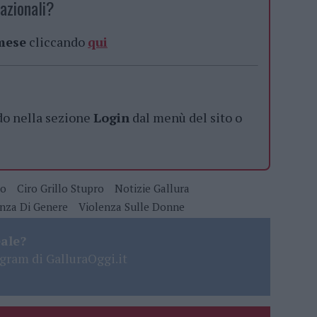
azionali?
 mese
cliccando
qui
do nella sezione
Login
dal menù del sito o
so
Ciro Grillo Stupro
Notizie Gallura
nza Di Genere
Violenza Sulle Donne
eale?
gram di GalluraOggi.it