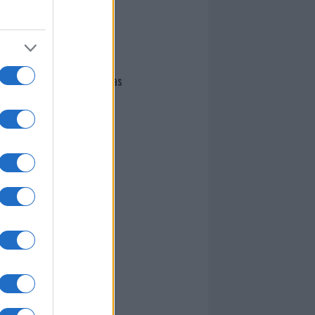
I nostri cari
Giovannimaria Cabras