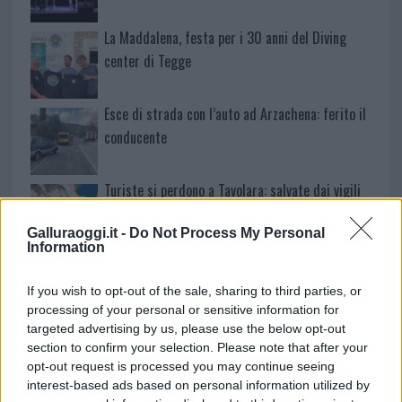
La Maddalena, festa per i 30 anni del Diving
center di Tegge
Esce di strada con l’auto ad Arzachena: ferito il
conducente
Turiste si perdono a Tavolara: salvate dai vigili
del fuoco
Galluraoggi.it -
Do Not Process My Personal
Information
Meteo Olbia 6 agosto, migliora il tempo in
Gallura
If you wish to opt-out of the sale, sharing to third parties, or
processing of your personal or sensitive information for
targeted advertising by us, please use the below opt-out
Incidente Olbia, poliziotto in vacanza salva 6
section to confirm your selection. Please note that after your
persone: due bimbi tra i feriti
opt-out request is processed you may continue seeing
interest-based ads based on personal information utilized by