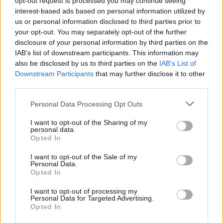
opt-out request is processed you may continue seeing
interest-based ads based on personal information utilized by
TEMI:
Ecomostro Loiri Porto San Paolo
us or personal information disclosed to third parties prior to
Notizie Loiri Porto San Paolo
your opt-out. You may separately opt-out of the further
Sindaco Francesco Lai
disclosure of your personal information by third parties on the
IAB’s list of downstream participants. This information may
also be disclosed by us to third parties on the
IAB’s List of
Inviaci le tue segnalazioni,
Downstream Participants
that may further disclose it to other
i tuoi video e le tue foto
third parties.
Su WhatsApp al numero +39
345 356 7512
Please note that this website/app uses one or more Google
Personal Data Processing Opt Outs
services and may gather and store information including but
not limited to your visit or usage behaviour. You may click to
I want to opt-out of the Sharing of my
personal data.
grant or deny consent to Google and its third-party tags to
Opted In
use your data for below specified purposes in below Google
Notizie in tempo reale?
consent section.
I want to opt-out of the Sale of my
Entra nel canale telegram di
Personal Data.
Opted In
GalluraOggi.it
I want to opt-out of processing my
Personal Data for Targeted Advertising.
Opted In