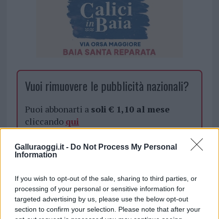
Vuoi rimuovere le pubblicità nazionali?
Puoi abbonarti a
soli € 1,10 al mese
cliccando
qui
Sei già abbonato?
Galluraoggi.it -
Do Not Process My Personal
Information
Puoi effettuare l'accesso andando nella
If you wish to opt-out of the sale, sharing to third parties, or
sezione
Login
dal menù del sito o
processing of your personal or sensitive information for
cliccando
qui
targeted advertising by us, please use the below opt-out
section to confirm your selection. Please note that after your