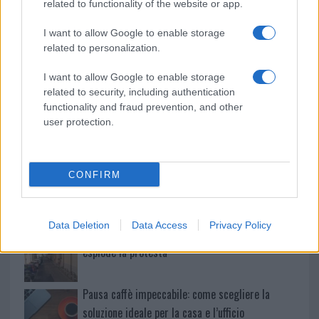
related to functionality of the website or app.
Maddalena, incendio a Monti d’à rena
I want to allow Google to enable storage
related to personalization.
Le previsioni meteo per il weekend a Olbia e in
Gallura
I want to allow Google to enable storage
related to security, including authentication
functionality and fraud prevention, and other
Michelle Hunziker in Gallura, bella anche dal
user protection.
vivo: un amico vip svela come fa
Calangianus, dopo le polemiche il centro
CONFIRM
accoglienza minori chiude
Data Deletion
Data Access
Privacy Policy
Olbia, divieto di sosta contro spaccio e degrado:
esplode la protesta
Pausa caffè impeccabile: come scegliere la
soluzione ideale per la casa e l’ufficio