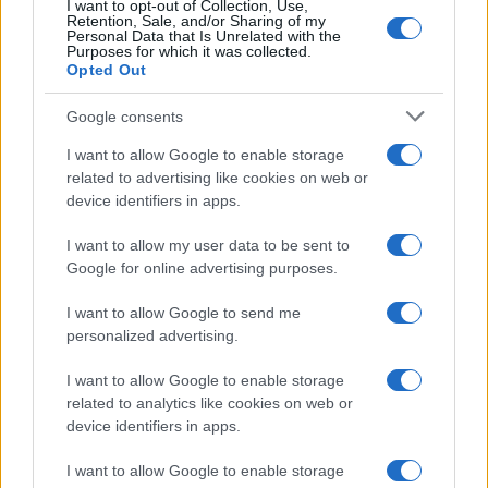
I want to opt-out of Collection, Use,
Retention, Sale, and/or Sharing of my
Ricevi le nostre ultime news
Personal Data that Is Unrelated with the
Purposes for which it was collected.
Opted Out
da
Google News
Google consents
I want to allow Google to enable storage
Condividi l'articolo
related to advertising like cookies on web or
device identifiers in apps.
F
T
Pi
W
S
a
w
n
h
h
I want to allow my user data to be sent to
Google for online advertising purposes.
ce
it
te
at
a
Articolo precedente
b
te
re
s
re
I want to allow Google to send me
Prossimo articolo
personalized advertising.
o
r
st
A
o
p
I want to allow Google to enable storage
related to analytics like cookies on web or
NOTIZIE RECENTI
k
p
device identifiers in apps.
I want to allow Google to enable storage
Ristorante distrutto dalle fiamme a La