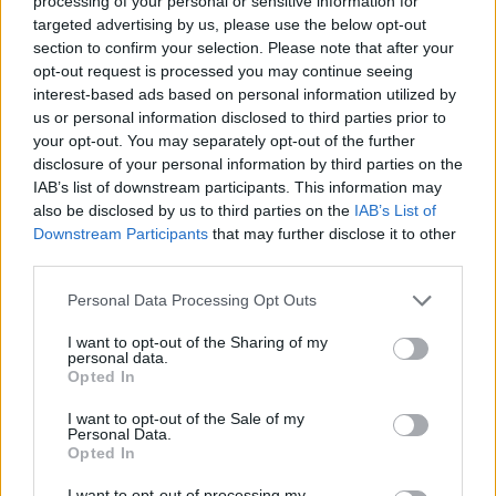
processing of your personal or sensitive information for
Eventi in Gallura, da Jovanotti alla zuppa
targeted advertising by us, please use the below opt-out
gallurese: gli appuntamenti da non perdere
section to confirm your selection. Please note that after your
opt-out request is processed you may continue seeing
interest-based ads based on personal information utilized by
Lettini e arredi abusivi sulla spiaggia libera,
us or personal information disclosed to third parties prior to
sequestri a Olbia e Arzachena
your opt-out. You may separately opt-out of the further
disclosure of your personal information by third parties on the
IAB’s list of downstream participants. This information may
È morto Francesco Guccini, il maestro che si
also be disclosed by us to third parties on the
IAB’s List of
tenne lontano dalla Costa Smeralda
Downstream Participants
that may further disclose it to other
third parties.
Please note that this website/app uses one or more Google
Personal Data Processing Opt Outs
services and may gather and store information including but
not limited to your visit or usage behaviour. You may click to
I want to opt-out of the Sharing of my
personal data.
grant or deny consent to Google and its third-party tags to
Opted In
use your data for below specified purposes in below Google
consent section.
I want to opt-out of the Sale of my
Personal Data.
Opted In
I want to opt-out of processing my