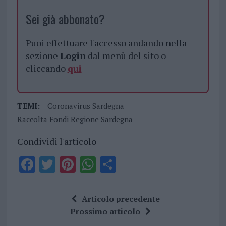
Sei già abbonato?
Puoi effettuare l'accesso andando nella
sezione
Login
dal menù del sito o
cliccando
qui
TEMI:
Coronavirus Sardegna
Raccolta Fondi Regione Sardegna
Condividi l'articolo
F
T
Pi
W
S
a
w
n
h
h
ce
it
te
at
a
Articolo precedente
b
te
re
s
re
Prossimo articolo