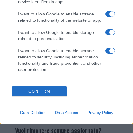
device identifiers in apps.
I nostri cari
I want to allow Google to enable storage
related to functionality of the website or app.
I want to allow Google to enable storage
Giovannimaria Cabras
related to personalization.
I want to allow Google to enable storage
related to security, including authentication
functionality and fraud prevention, and other
user protection.
Invia un Comunicato Stampa
|
Pubblicità
|
Segnala
CONFIRM
Data Deletion
Data Access
Privacy Policy
Vuoi rimanere sempre aggiornato?