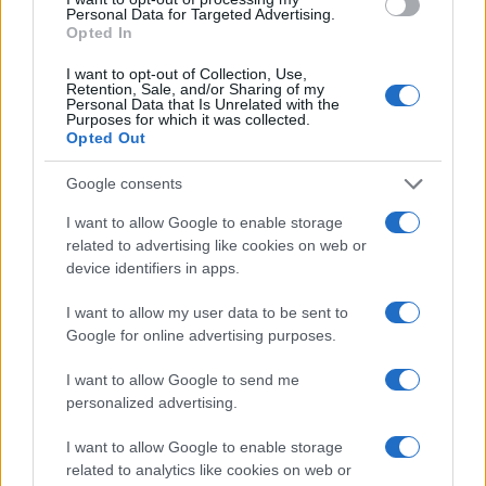
NECROLOGIE
Personal Data for Targeted Advertising.
Opted In
Mario Malu
I want to opt-out of Collection, Use,
Retention, Sale, and/or Sharing of my
Personal Data that Is Unrelated with the
Purposes for which it was collected.
Opted Out
Paolo Pinna
Google consents
I want to allow Google to enable storage
related to advertising like cookies on web or
Martina Agostina Diturco
device identifiers in apps.
I want to allow my user data to be sent to
Google for online advertising purposes.
I nostri cari
I want to allow Google to send me
personalized advertising.
I nostri cari
I want to allow Google to enable storage
related to analytics like cookies on web or