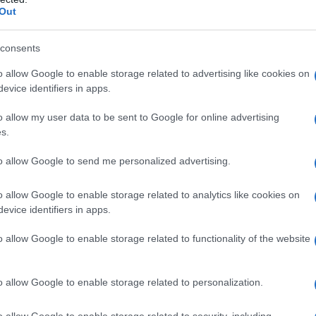
Out
guono i consiglieri che chiedono urgentemente
Comunale nel quale discutere la mozione in
consents
zioni e mozioni che giacciono nel cassetto
o allow Google to enable storage related to advertising like cookies on
evice identifiers in apps.
azionali?
o allow my user data to be sent to Google for online advertising
s.
 mese
cliccando
qui
to allow Google to send me personalized advertising.
o allow Google to enable storage related to analytics like cookies on
evice identifiers in apps.
do nella sezione
Login
dal menù del sito o
o allow Google to enable storage related to functionality of the website
o allow Google to enable storage related to personalization.
o allow Google to enable storage related to security, including