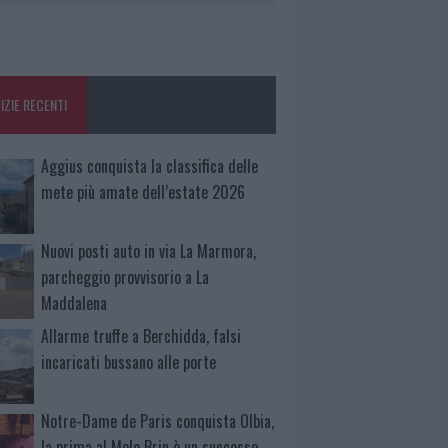
IZIE RECENTI
Aggius conquista la classifica delle
mete più amate dell’estate 2026
Nuovi posti auto in via La Marmora,
parcheggio provvisorio a La
Maddalena
Allarme truffe a Berchidda, falsi
incaricati bussano alle porte
Notre-Dame de Paris conquista Olbia,
la prima al Molo Brin è un successo