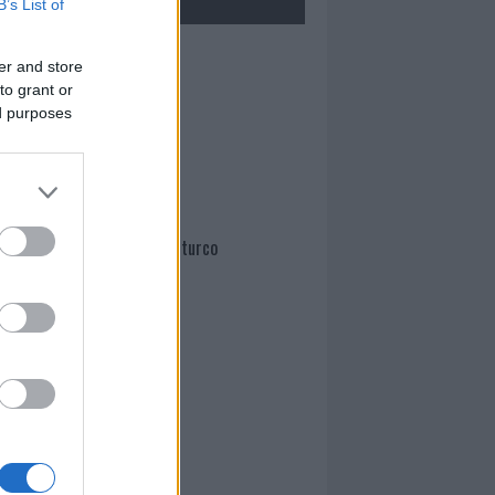
B’s List of
Mario Malu
er and store
to grant or
ed purposes
Paolo Pinna
Martina Agostina Diturco
I nostri cari
I nostri cari