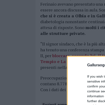
Ferinaio avevano presentato una m
essere ancora discussa in aula. So
che si è creata a Olbia e in Gal
diabetologia nonostante centinaia 
attesa di risposte. Sono
molti i c
alle strutture private.
“Il signor sindaco, che è la più alt
ha tenuto una conferenza stampa d
II, per
bloccare, secondo lui, il 
Tempio e La Maddalena,
ignoran
Galluraogg
presenti nella nostra Assl”, comm
If you wish 
Preoccupazione nasce anche dai dat
sensitive in
contano 8.778 visite prenotate e so
confirm you
Con i dati dei presidi di Tempio e
continue se
information 
further disc