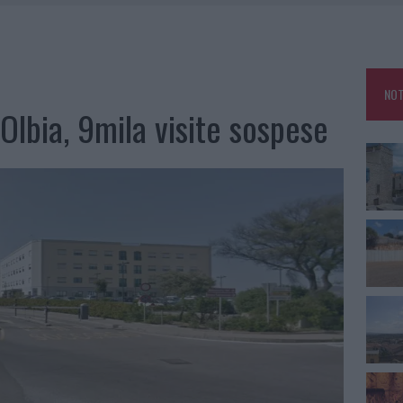
OLBIA, INCIDENTE ALL’ALBA: FERITO IL CONDUCENTE
CA DELLE METE PIÙ AMATE DELL’ESTATE 2026
ARMORA, PARCHEGGIO PROVVISORIO A LA MADDALENA
NOT
FALSI INCARICATI BUSSANO ALLE PORTE
Olbia, 9mila visite sospese