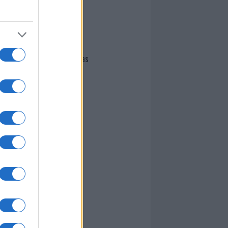
I nostri cari
Giovannimaria Cabras