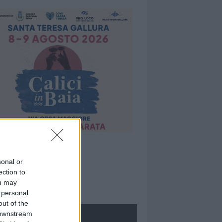
sonal or
ection to
ou may
 personal
out of the
 downstream
ROLOGIE