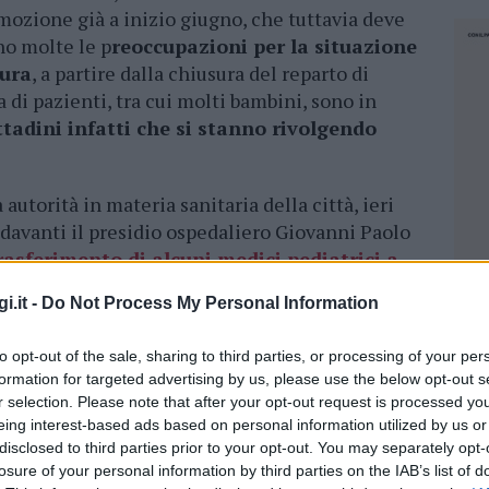
ozione già a inizio giugno, che tuttavia deve
no molte le p
reoccupazioni per la situazione
lura
, a partire dalla chiusura del reparto di
di pazienti, tra cui molti bambini, sono in
ittadini infatti che si stanno rivolgendo
a autorità in materia sanitaria della città, ieri
avanti il presidio ospedaliero Giovanni Paolo
trasferimento di alcuni medici pediatrici a
do la gravità e lo stato di tutte le discipline
i.it -
Do Not Process My Personal Information
entano i consiglieri.
to opt-out of the sale, sharing to third parties, or processing of your per
i forniti per la sola zona di Olbia dove si
formation for targeted advertising by us, please use the below opt-out s
spese in attesa della ripresa delle attività.
r selection. Please note that after your opt-out request is processed y
 La Maddalena si superano le diecimila.
eing interest-based ads based on personal information utilized by us or
disclosed to third parties prior to your opt-out. You may separately opt-
losure of your personal information by third parties on the IAB’s list of
NEC