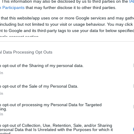
. This information may also be disclosed by us to third parties on the
IA
Participants
that may further disclose it to other third parties.
 that this website/app uses one or more Google services and may gath
including but not limited to your visit or usage behaviour. You may click 
 to Google and its third-party tags to use your data for below specifi
ogle consent section.
l Data Processing Opt Outs
o opt-out of the Sharing of my personal data.
In
o opt-out of the Sale of my Personal Data.
In
to opt-out of processing my Personal Data for Targeted
ing.
In
o opt-out of Collection, Use, Retention, Sale, and/or Sharing
ersonal Data that Is Unrelated with the Purposes for which it
 sindaco, permane una cappa di incertezza per
lected.