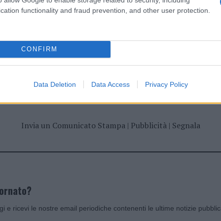
cation functionality and fraud prevention, and other user protection.
CONFIRM
dente
Prossimo articolo
Data Deletion
Data Access
Privacy Policy
Invia un Comunicato Stampa
|
Pubblicità
|
Segnala
iornato?
ggi e ricevi le nostre email periodiche contenenti le ultime notizie pubbli