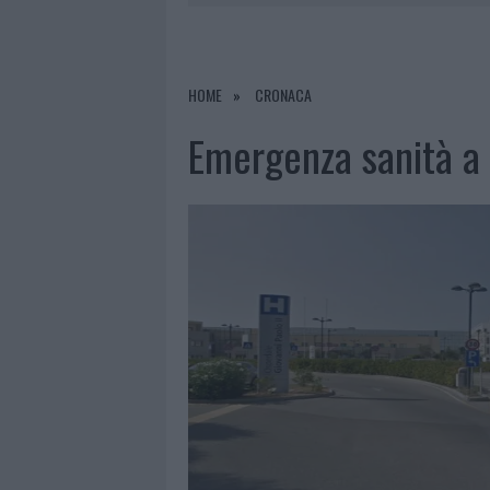
6 AGOSTO 2026
|
STRADA SASSARI-
6 AGOSTO 2026
|
AGGIUS CONQUISTA LA CLASSIFI
6 AGOSTO 2026
|
NUOVI POSTI AUTO IN VIA LA M
HOME
CRONACA
6 AGOSTO 2026
|
ALLARME TRUFFE A BERCHIDDA, 
Emergenza sanità a 