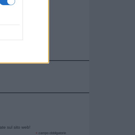
cate sul sito web!
*
campo obbligatorio