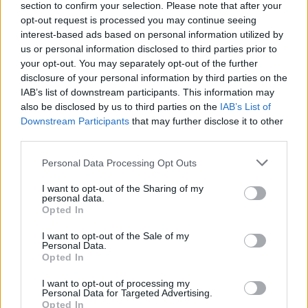
section to confirm your selection. Please note that after your
Allarme truffe a Berchidda, falsi incaricati
opt-out request is processed you may continue seeing
bussano alle porte
interest-based ads based on personal information utilized by
us or personal information disclosed to third parties prior to
your opt-out. You may separately opt-out of the further
Notre-Dame de Paris conquista Olbia, la prima
disclosure of your personal information by third parties on the
al Molo Brin è un successo
IAB’s list of downstream participants. This information may
also be disclosed by us to third parties on the
IAB’s List of
Downstream Participants
that may further disclose it to other
third parties.
Please note that this website/app uses one or more Google
Personal Data Processing Opt Outs
services and may gather and store information including but
not limited to your visit or usage behaviour. You may click to
I want to opt-out of the Sharing of my
personal data.
grant or deny consent to Google and its third-party tags to
Opted In
use your data for below specified purposes in below Google
consent section.
I want to opt-out of the Sale of my
Personal Data.
Opted In
NECROLOGIE
I want to opt-out of processing my
Personal Data for Targeted Advertising.
Opted In