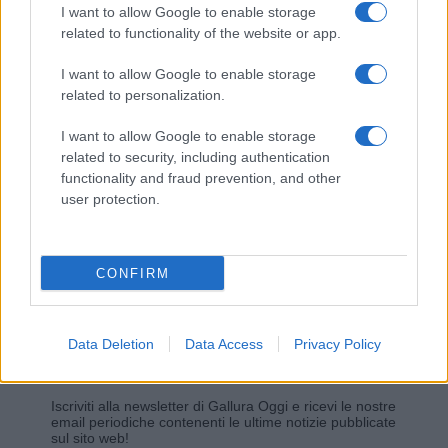
I want to allow Google to enable storage
related to functionality of the website or app.
Giovannimaria Cabras
I want to allow Google to enable storage
related to personalization.
I want to allow Google to enable storage
related to security, including authentication
functionality and fraud prevention, and other
user protection.
Invia un Comunicato Stampa
|
Pubblicità
|
Segnala
CONFIRM
Data Deletion
Data Access
Privacy Policy
Vuoi rimanere sempre aggiornato?
Iscriviti alla newsletter di Gallura Oggi e ricevi le nostre
email periodiche contenenti le ultime notizie pubblicate
sul sito web!