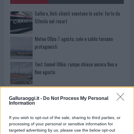
k
p
Gallura, finti clienti svuotano le suite: furto da
50mila nel resort
Meteo Olbia 7 agosto, sole e caldo tornano
protagonisti
Test tunnel Olbia: rampe chiuse ancora fino a
fine agosto
Aggius conquista la classifica delle mete più
amate dell’estate 2026
Galluraoggi.it -
Do Not Process My Personal
Information
Nuovi posti auto in via La Marmora, parcheggio
If you wish to opt-out of the sale, sharing to third parties, or
provvisorio a La Maddalena
processing of your personal or sensitive information for
targeted advertising by us, please use the below opt-out