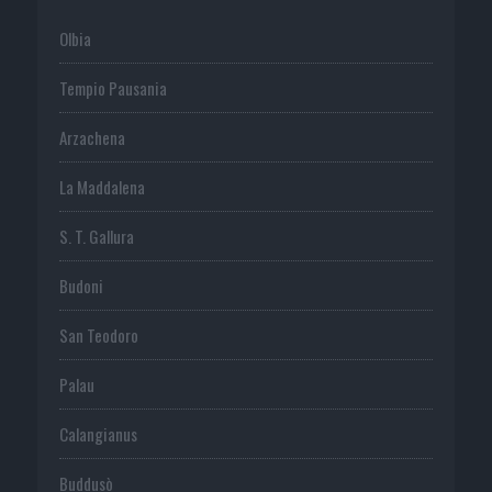
Olbia
Tempio Pausania
Arzachena
La Maddalena
S. T. Gallura
Budoni
San Teodoro
Palau
Calangianus
Buddusò