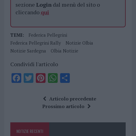
sezione
Login
dal menù del sito o
cliccando
qui
TEMI:
Federica Pellegrini
Federica Pellegrini Rally
Notizie Olbia
Notizie Sardegna
Olbia Notizie
Condividi l'articolo
F
T
Pi
W
S
a
w
n
h
h
ce
it
te
at
a
Articolo precedente
b
te
re
s
re
Prossimo articolo
o
r
st
A
o
p
NOTIZIE RECENTI