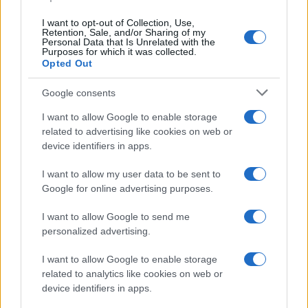
Mario Malu
I want to opt-out of Collection, Use,
Retention, Sale, and/or Sharing of my
Personal Data that Is Unrelated with the
Purposes for which it was collected.
Paolo Pinna
Opted Out
Google consents
Martina Agostina Diturco
I want to allow Google to enable storage
related to advertising like cookies on web or
device identifiers in apps.
I nostri cari
I want to allow my user data to be sent to
Google for online advertising purposes.
I want to allow Google to send me
I nostri cari
personalized advertising.
I want to allow Google to enable storage
related to analytics like cookies on web or
device identifiers in apps.
I nostri cari