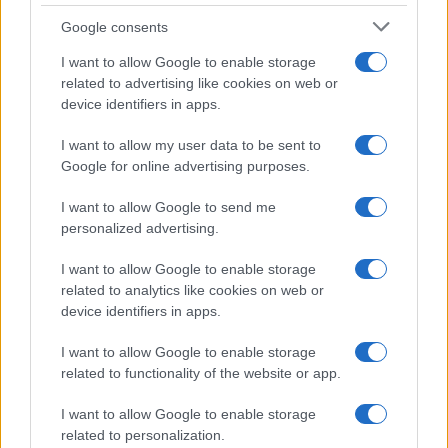
Google consents
F
T
Pi
W
S
a
w
n
h
h
I want to allow Google to enable storage
related to advertising like cookies on web or
ce
it
te
at
a
device identifiers in apps.
Articolo precedente
b
te
re
s
re
Prossimo articolo
I want to allow my user data to be sent to
o
r
st
A
Google for online advertising purposes.
o
p
I want to allow Google to send me
NOTIZIE RECENTI
k
p
personalized advertising.
I want to allow Google to enable storage
Incendio nella notte a Olbia, a fuoco due furgoni
related to analytics like cookies on web or
device identifiers in apps.
I want to allow Google to enable storage
A fuoco un deposito con bombole, intervento dei
related to functionality of the website or app.
vigili del fuoco a Rudalza
I want to allow Google to enable storage
related to personalization.
Ristorante distrutto dalle fiamme a La