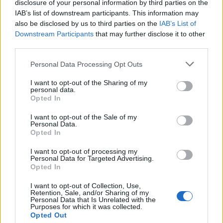
disclosure of your personal information by third parties on the
GalluraOggi.it
IAB’s list of downstream participants. This information may
also be disclosed by us to third parties on the
IAB’s List of
Downstream Participants
that may further disclose it to other
third parties.
Inviaci le tue segnalazioni,
Please note that this website/app uses one or more Google
Personal Data Processing Opt Outs
i tuoi video e le tue foto
services and may gather and store information including but
not limited to your visit or usage behaviour. You may click to
I want to opt-out of the Sharing of my
Su WhatsApp al numero +39
personal data.
grant or deny consent to Google and its third-party tags to
345 356 7512
Opted In
use your data for below specified purposes in below Google
consent section.
I want to opt-out of the Sale of my
Personal Data.
Opted In
I want to opt-out of processing my
Ricevi le nostre ultime news
Personal Data for Targeted Advertising.
Opted In
da
Google News
I want to opt-out of Collection, Use,
Retention, Sale, and/or Sharing of my
Personal Data that Is Unrelated with the
Purposes for which it was collected.
Opted Out
Condividi l'articolo