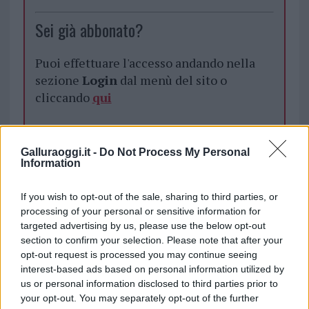
Sei già abbonato?
Puoi effettuare l'accesso andando nella
sezione
Login
dal menù del sito o
cliccando
qui
TEMI:
Capitaneria Di Olbia
Galluraoggi.it -
Do Not Process My Personal
Information
Dispersi In Mare Olbia
Fratelli Dispersi
Giuseppe Deiana
Giuseppe E Lorenzo Deiana
If you wish to opt-out of the sale, sharing to third parties, or
Lorenzo Deiana
Notizie Capo Figari
processing of your personal or sensitive information for
Notizie Golfo Aranci
Notizie Olbia
targeted advertising by us, please use the below opt-out
Notizie Sardegna
Ricerche Capo Figari
section to confirm your selection. Please note that after your
opt-out request is processed you may continue seeing
Simona Deiana
interest-based ads based on personal information utilized by
us or personal information disclosed to third parties prior to
Notizie in tempo reale?
your opt-out. You may separately opt-out of the further
Entra nel canale telegram di