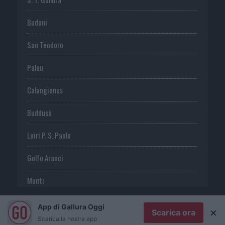
Budoni
San Teodoro
Palau
Calangianus
Buddusò
Loiri P. S. Paolo
Golfo Aranci
Monti
Telti
App di Gallura Oggi
×
Scarica ora
Scarica la nostra app