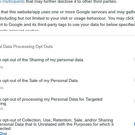
Participants
that may further disclose it to other third parties.
stita a Porto Cervo, indagata la turista
 that this website/app uses one or more Google services and may gath
including but not limited to your visit or usage behaviour. You may click 
 to Google and its third-party tags to use your data for below specifi
ogle consent section.
l Data Processing Opt Outs
azionali?
o opt-out of the Sharing of my personal data.
 mese
cliccando
qui
In
o opt-out of the Sale of my Personal Data.
In
do nella sezione
Login
dal menù del sito o
to opt-out of processing my Personal Data for Targeted
ing.
In
o opt-out of Collection, Use, Retention, Sale, and/or Sharing
ersonal Data that Is Unrelated with the Purposes for which it
ia Manager
Incidente Porto Cervo
lected.
Out
desca
MORTALE PORTO CERVO
Vivian Spohr