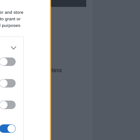
er and store
Mario Malu
to grant or
ed purposes
Paolo Pinna
Martina Agostina Diturco
I nostri cari
I nostri cari