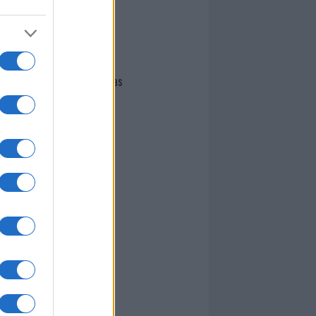
I nostri cari
Giovannimaria Cabras