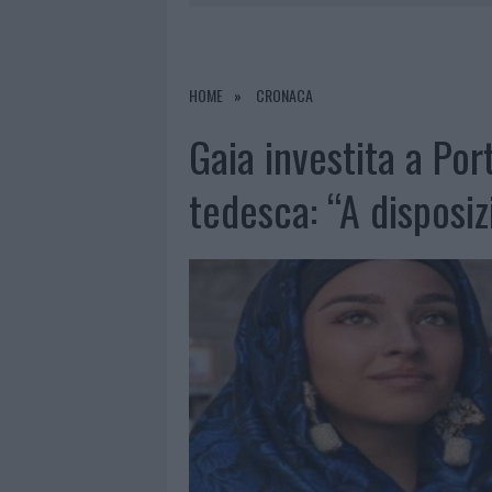
7 AGOSTO 2026
|
CALANGIANUS, DOPO LE POLEMIC
7 AGOSTO 2026
|
OLBIA, DIVIETO DI SOSTA CONT
7 AGOSTO 2026
|
PAUSA CAFFÈ IMPECCABILE: COME 
HOME
CRONACA
7 AGOSTO 2026
|
LE PREVISIONI METEO PER IL WEE
Gaia investita a Po
tedesca: “A disposi