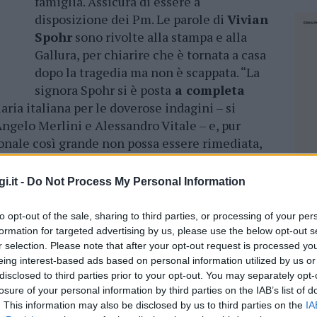
famiglia. Assicura di essere a
disposizione dei Pm. Le parole di
Vivian
Spohr
sono rivolte alla stampa e alla
Gallura, per chiarire che è tornata a casa
dopo la tragedia ma non è scappata. “La
signora Spohr si è posta
a completa
aria italiana per le doverose indagini – si
 Angelo Merlini e Alessandro Vitale – e, pur
onale così grande non possa essere rimediata,
le conseguenze
“.
i.it -
Do Not Process My Personal Information
ta a Porto Cervo, la moglie dell’Ad
ermania
to opt-out of the sale, sharing to third parties, or processing of your per
formation for targeted advertising by us, please use the below opt-out s
r selection. Please note that after your opt-out request is processed y
 di Lufthansa, parla della tragica scomparsa di
eing interest-based ads based on personal information utilized by us or
sgomento e profondo dolore
per questo
disclosed to third parties prior to your opt-out. You may separately opt-
lto una famiglia, la città di Tempio e l’intera
losure of your personal information by third parties on the IAB’s list of
. This information may also be disclosed by us to third parties on the
IA
NEC