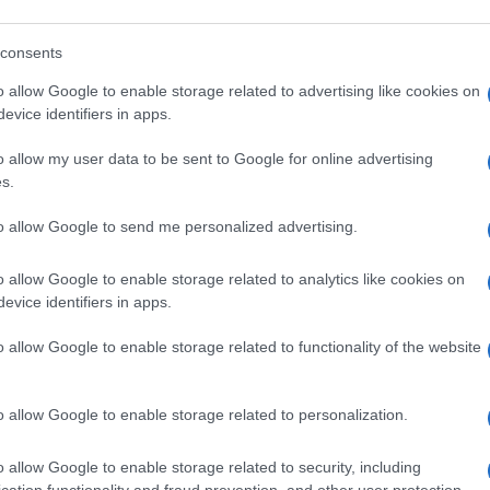
eale?
consents
gram di GalluraOggi.it
o allow Google to enable storage related to advertising like cookies on
evice identifiers in apps.
o allow my user data to be sent to Google for online advertising
s.
lazioni, i tuoi video e le tue foto
ro +39 345 356 7512
to allow Google to send me personalized advertising.
o allow Google to enable storage related to analytics like cookies on
evice identifiers in apps.
ime news da
Google News
o allow Google to enable storage related to functionality of the website
o allow Google to enable storage related to personalization.
o allow Google to enable storage related to security, including