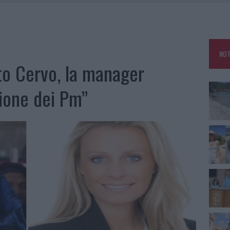
HE IL CENTRO ACCOGLIENZA MINORI CHIUDE
RO SPACCIO E DEGRADO: ESPLODE LA PROTESTA
SCEGLIERE LA SOLUZIONE IDEALE PER LA CASA E L’UFFICIO
NOT
KEND A OLBIA E IN GALLURA
rto Cervo, la manager
zione dei Pm”