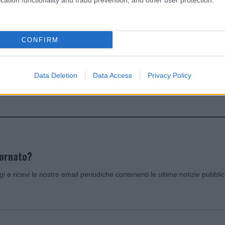
cation functionality and fraud prevention, and other user protection.
dente
Prossimo articolo
CONFIRM
Data Deletion
Data Access
Privacy Policy
Invia un Comunicato Stampa
|
Pubblicità
|
Segnala
iornato?
ggi e ricevi le nostre email periodiche contenenti le ultime notizie pubbli