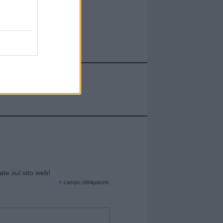
cate sul sito web!
*
campo obbligatorio