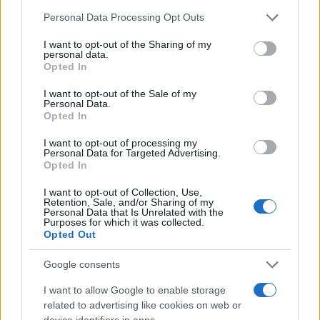
Please note that this website/app uses one or more Google
Personal Data Processing Opt Outs
Test tunnel Olbia: rampe chiuse ancora fino a
services and may gather and store information including but
not limited to your visit or usage behaviour. You may click to
I want to opt-out of the Sharing of my
fine agosto
personal data.
grant or deny consent to Google and its third-party tags to
Opted In
use your data for below specified purposes in below Google
consent section.
Aggius conquista la classifica delle mete più
I want to opt-out of the Sale of my
Personal Data.
amate dell’estate 2026
Opted In
I want to opt-out of processing my
Personal Data for Targeted Advertising.
Opted In
I want to opt-out of Collection, Use,
Retention, Sale, and/or Sharing of my
Personal Data that Is Unrelated with the
Purposes for which it was collected.
Opted Out
Google consents
I want to allow Google to enable storage
NECROLOGIE
related to advertising like cookies on web or
device identifiers in apps.