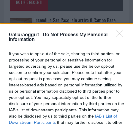
NOTIZIE RECENTI
k
p
Incendi, a San Pasquale arriva il Campo Base:
l’inaugurazione
Galluraoggi.it -
Do Not Process My Personal
Information
Andrea Mura conquista Palau: grande
partecipazione per il suo racconto
If you wish to opt-out of the sale, sharing to third parties, or
processing of your personal or sensitive information for
targeted advertising by us, please use the below opt-out
Calangianus, allarme sul centro accoglienza
section to confirm your selection. Please note that after your
minori, Albieri: “Episodi gravissimi”
opt-out request is processed you may continue seeing
interest-based ads based on personal information utilized by
us or personal information disclosed to third parties prior to
Gallura, finti clienti svuotano le suite: furto da
your opt-out. You may separately opt-out of the further
50mila nel resort
disclosure of your personal information by third parties on the
IAB’s list of downstream participants. This information may
also be disclosed by us to third parties on the
IAB’s List of
Meteo Olbia 7 agosto, sole e caldo tornano
Downstream Participants
that may further disclose it to other
protagonisti
third parties.