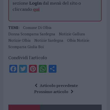
sezione
Login
dal menù del sito o
cliccando
qui
TEMI:
Comune Di Olbia
Donna Scomparsa Sardegna
Notizie Gallura
Notizie Olbia
Notizie Sardegna
Olbia Notizie
Scomparsa Giulia Boi
Condividi l'articolo
F
T
Pi
W
S
a
w
n
h
h
ce
it
te
at
a
Articolo precedente
b
te
re
s
re
Prossimo articolo
o
r
st
A
o
p