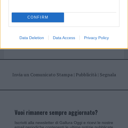
CONFIRM
Giovannimaria Cabras
Data Deletion
Data Access
Privacy Policy
Invia un Comunicato Stampa
|
Pubblicità
|
Segnala
Vuoi rimanere sempre aggiornato?
Iscriviti alla newsletter di Gallura Oggi e ricevi le nostre
email periodiche contenenti le ultime notizie pubblicate