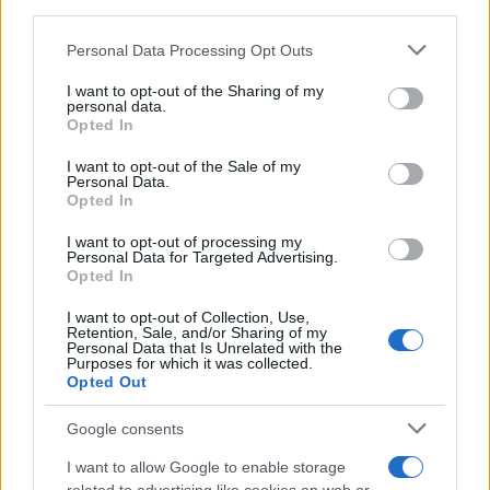
Entra nel canale telegram di
third parties.
GalluraOggi.it
Please note that this website/app uses one or more Google
Personal Data Processing Opt Outs
services and may gather and store information including but
not limited to your visit or usage behaviour. You may click to
I want to opt-out of the Sharing of my
personal data.
grant or deny consent to Google and its third-party tags to
Opted In
use your data for below specified purposes in below Google
Ricevi le nostre ultime news
consent section.
I want to opt-out of the Sale of my
Personal Data.
Opted In
da
Google News
I want to opt-out of processing my
Personal Data for Targeted Advertising.
Opted In
Condividi l'articolo
I want to opt-out of Collection, Use,
Retention, Sale, and/or Sharing of my
F
T
Pi
W
S
Personal Data that Is Unrelated with the
Purposes for which it was collected.
a
w
n
h
h
Opted Out
ce
it
te
at
a
Articolo precedente
Google consents
b
te
re
s
re
Prossimo articolo
I want to allow Google to enable storage