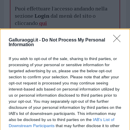
Puoi effettuare l'accesso andando nella
sezione
Login
dal menù del sito o
cliccando
qui
Galluraoggi.it -
Do Not Process My Personal
TEMI:
Golfo Aranci Volpe
Information
Golfo Aranci Volpe Malata
Notizie Golfo Aranci
If you wish to opt-out of the sale, sharing to third parties, or
Volpe Golfo Aranci
processing of your personal or sensitive information for
targeted advertising by us, please use the below opt-out
Inviaci le tue segnalazioni,
section to confirm your selection. Please note that after your
i tuoi video e le tue foto
opt-out request is processed you may continue seeing
Su WhatsApp al numero +39
interest-based ads based on personal information utilized by
345 356 7512
us or personal information disclosed to third parties prior to
your opt-out. You may separately opt-out of the further
disclosure of your personal information by third parties on the
IAB’s list of downstream participants. This information may
also be disclosed by us to third parties on the
IAB’s List of
Notizie in tempo reale?
Downstream Participants
that may further disclose it to other