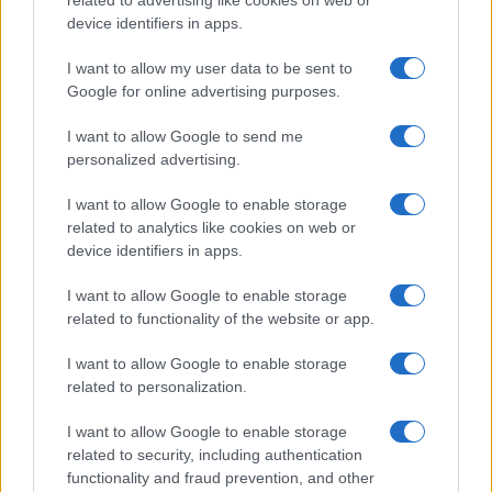
o
r
st
A
related to advertising like cookies on web or
device identifiers in apps.
o
p
NOTIZIE RECENTI
k
p
I want to allow my user data to be sent to
Google for online advertising purposes.
Le previsioni meteo per il weekend a Olbia e in
I want to allow Google to send me
Gallura
personalized advertising.
I want to allow Google to enable storage
Michelle Hunziker in Gallura, bella anche dal
related to analytics like cookies on web or
vivo: un amico vip svela come fa
device identifiers in apps.
I want to allow Google to enable storage
Calangianus, dopo le polemiche il centro
related to functionality of the website or app.
accoglienza minori chiude
I want to allow Google to enable storage
related to personalization.
Olbia, divieto di sosta contro spaccio e degrado:
esplode la protesta
I want to allow Google to enable storage
related to security, including authentication
functionality and fraud prevention, and other