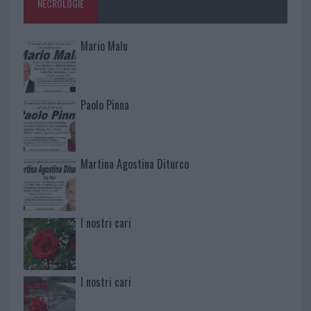
NECROLOGIE
Mario Malu
Paolo Pinna
Martina Agostina Diturco
I nostri cari
I nostri cari