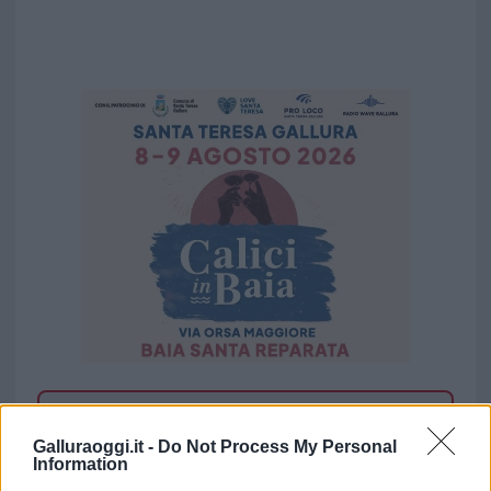
Vuoi rimuovere le pubblicità nazionali?
Galluraoggi.it -
Do Not Process My Personal
Information
Puoi abbonarti a
soli € 1,10 al mese