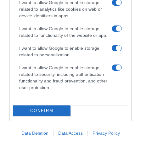
I want to allow Google to enable storage
ce
it
te
at
a
related to analytics like cookies on web or
Articolo precedente
b
te
re
s
re
device identifiers in apps.
Prossimo articolo
o
r
st
A
I want to allow Google to enable storage
related to functionality of the website or app.
o
p
NOTIZIE RECENTI
k
p
I want to allow Google to enable storage
related to personalization.
Ristorante distrutto dalle fiamme a La
I want to allow Google to enable storage
Maddalena, incendio a Monti d’à rena
related to security, including authentication
functionality and fraud prevention, and other
user protection.
Le previsioni meteo per il weekend a Olbia e in
Gallura
CONFIRM
Michelle Hunziker in Gallura, bella anche dal
vivo: un amico vip svela come fa
Data Deletion
Data Access
Privacy Policy