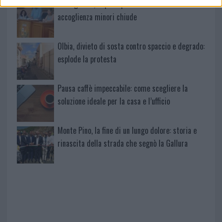
Calangianus, dopo le polemiche il centro
accoglienza minori chiude
Olbia, divieto di sosta contro spaccio e degrado:
esplode la protesta
Pausa caffè impeccabile: come scegliere la
soluzione ideale per la casa e l’ufficio
Monte Pino, la fine di un lungo dolore: storia e
rinascita della strada che segnò la Gallura