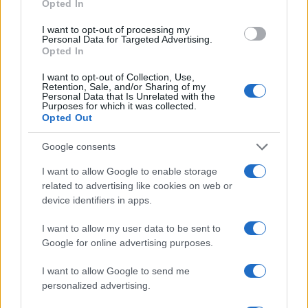
Opted In
I want to opt-out of processing my
Personal Data for Targeted Advertising.
Notizie in tempo reale?
Opted In
Entra nel canale telegram di
I want to opt-out of Collection, Use,
GalluraOggi.it
Retention, Sale, and/or Sharing of my
Personal Data that Is Unrelated with the
Purposes for which it was collected.
Opted Out
Google consents
Ricevi le nostre ultime news
I want to allow Google to enable storage
related to advertising like cookies on web or
da
Google News
device identifiers in apps.
I want to allow my user data to be sent to
Google for online advertising purposes.
Condividi l'articolo
I want to allow Google to send me
F
T
Pi
W
S
personalized advertising.
a
w
n
h
h