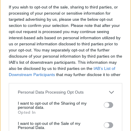
cliccando
qui
If you wish to opt-out of the sale, sharing to third parties, or
processing of your personal or sensitive information for
Sei già abbonato?
targeted advertising by us, please use the below opt-out
section to confirm your selection. Please note that after your
opt-out request is processed you may continue seeing
Puoi effettuare l'accesso andando nella
interest-based ads based on personal information utilized by
sezione
Login
dal menù del sito o
us or personal information disclosed to third parties prior to
cliccando
qui
your opt-out. You may separately opt-out of the further
disclosure of your personal information by third parties on the
IAB’s list of downstream participants. This information may
also be disclosed by us to third parties on the
IAB’s List of
TEMI:
Aggressione Olbia
Antonio Cozzolino
Downstream Participants
that may further disclose it to other
Davide Iannelli
Notizie Olbia
Polizia Olbia
third parties.
Tentato Omicidio Olbia
Please note that this website/app uses one or more Google
Personal Data Processing Opt Outs
services and may gather and store information including but
Inviaci le tue segnalazioni,
not limited to your visit or usage behaviour. You may click to
I want to opt-out of the Sharing of my
i tuoi video e le tue foto
personal data.
grant or deny consent to Google and its third-party tags to
Opted In
Su WhatsApp al numero +39
use your data for below specified purposes in below Google
consent section.
345 356 7512
I want to opt-out of the Sale of my
Personal Data.