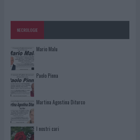
NECROLOGIE
Mario Malu
Paolo Pinna
Martina Agostina Diturco
I nostri cari