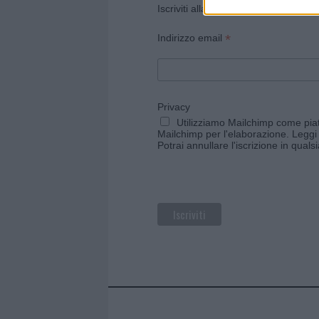
Iscriviti alla newsletter di Gallura O
*
Indirizzo email
Privacy
Utilizziamo Mailchimp come piatt
Mailchimp per l'elaborazione.
Leggi 
Potrai annullare l'iscrizione in qual