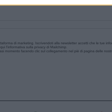
ggi e ricevi le nostre email periodiche contenenti le ultime notizie pubbli
aforma di marketing. Iscrivendoti alla newsletter accetti che le tue info
qui l'informativa sulla privacy di Mailchimp
.
siasi momento facendo clic sul collegamento nel piè di pagina delle nostr