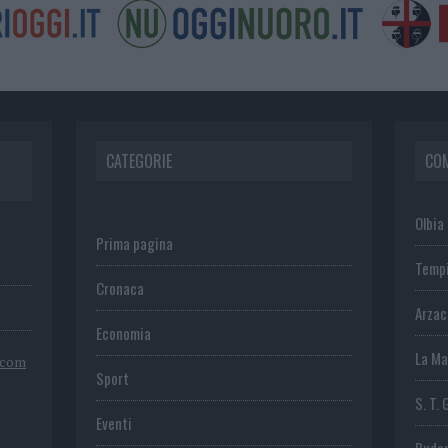
CATEGORIE
CO
Olbia
Prima pagina
Temp
Cronaca
Arza
Economia
La Ma
.com
Sport
S. T. 
Eventi