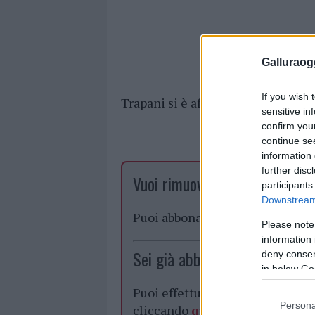
Galluraogg
If you wish 
Trapani si è affiancato anche un e
sensitive in
confirm you
continue se
information 
further disc
Vuoi rimuovere le pubblicità n
participants
Downstream 
Puoi abbonarti a
soli € 1,10 al
Please note
information 
Sei già abbonato?
deny consent
in below Go
Puoi effettuare l'accesso andan
Persona
cliccando
qui