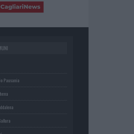
MUNI
io Pausania
chena
ddalena
Gallura