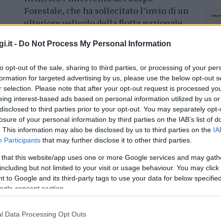
Forestale, che ha sollecitato l’invio di un
ulteriore velivolo della flotta nazionale
in aggiunta al Canadair già attivo a
i.it -
Do Not Process My Personal Information
Luras,
in Gallura. Per fronteggiare
l’emergenza, al Canadair decollato da
to opt-out of the sale, sharing to third parties, or processing of your per
licottero della base operativa di Anela.
formation for targeted advertising by us, please use the below opt-out s
r selection. Please note that after your opt-out request is processed y
eing interest-based ads based on personal information utilized by us or
disclosed to third parties prior to your opt-out. You may separately opt-
losure of your personal information by third parties on the IAB’s list of
azionali?
. This information may also be disclosed by us to third parties on the
IA
Participants
that may further disclose it to other third parties.
 mese
cliccando
qui
 that this website/app uses one or more Google services and may gath
including but not limited to your visit or usage behaviour. You may click 
 to Google and its third-party tags to use your data for below specifi
ogle consent section.
do nella sezione
Login
dal menù del sito o
l Data Processing Opt Outs
NEC