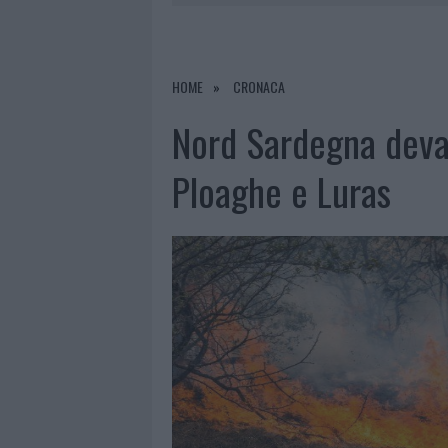
7 AGOSTO 2026
|
CALANGIANUS, DOPO LE POLEMIC
7 AGOSTO 2026
|
OLBIA, DIVIETO DI SOSTA CONT
7 AGOSTO 2026
|
PAUSA CAFFÈ IMPECCABILE: COME 
HOME
CRONACA
7 AGOSTO 2026
|
LE PREVISIONI METEO PER IL WEE
Nord Sardegna devas
Ploaghe e Luras