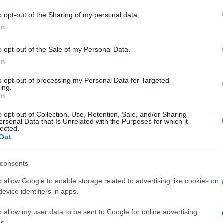
o opt-out of the Sharing of my personal data.
In
tizie Gallura
Notizie Olbia
Notizie Sardegna
o opt-out of the Sale of my Personal Data.
lazioni, i tuoi video e le tue foto
In
ro +39 345 356 7512
to opt-out of processing my Personal Data for Targeted
ing.
In
o opt-out of Collection, Use, Retention, Sale, and/or Sharing
eale?
ersonal Data that Is Unrelated with the Purposes for which it
lected.
gram di GalluraOggi.it
Out
consents
o allow Google to enable storage related to advertising like cookies on
ime news da
Google News
evice identifiers in apps.
o allow my user data to be sent to Google for online advertising
s.