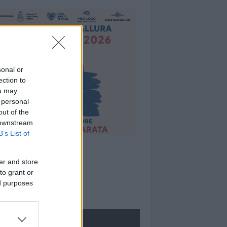
sonal or
ection to
ou may
 personal
out of the
 downstream
B’s List of
er and store
to grant or
ed purposes
ROLOGIE