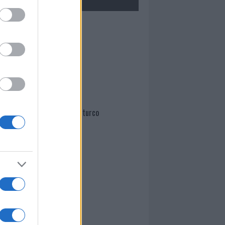
Mario Malu
Paolo Pinna
Martina Agostina Diturco
I nostri cari
I nostri cari