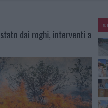
HE IL CENTRO ACCOGLIENZA MINORI CHIUDE
RO SPACCIO E DEGRADO: ESPLODE LA PROTESTA
SCEGLIERE LA SOLUZIONE IDEALE PER LA CASA E L’UFFICIO
NOT
KEND A OLBIA E IN GALLURA
tato dai roghi, interventi a