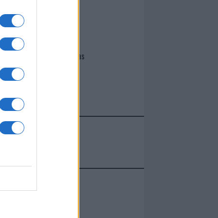
I nostri cari
Giovannimaria Cabras