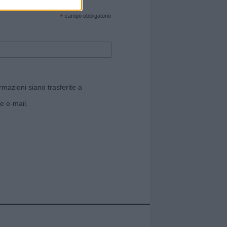
cate sul sito web!
*
campo obbligatorio
rmazioni siano trasferite a
e e-mail.