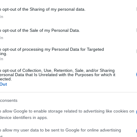
o opt-out of the Sharing of my personal data.
In
o opt-out of the Sale of my Personal Data.
do nella sezione
Login
dal menù del sito o
In
to opt-out of processing my Personal Data for Targeted
ing.
In
uoco Tempio
o opt-out of Collection, Use, Retention, Sale, and/or Sharing
ersonal Data that Is Unrelated with the Purposes for which it
lected.
Out
consents
dente
Prossimo articolo
o allow Google to enable storage related to advertising like cookies on
evice identifiers in apps.
o allow my user data to be sent to Google for online advertising
s.