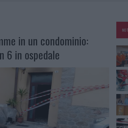
E CALDO TORNANO PROTAGONISTI
A IL CAMPO BASE: L’INAUGURAZIONE
: GRANDE PARTECIPAZIONE PER IL SUO RACCONTO
NOT
RO ACCOGLIENZA MINORI, ALBIERI: “EPISODI GRAVISSIMI”
amme in un condominio:
In 6 in ospedale