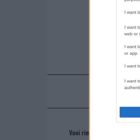
o
p
k
p
I want 
I want t
web or d
I want t
or app.
I want t
I want t
authenti
Vuoi rimanere sempre agg