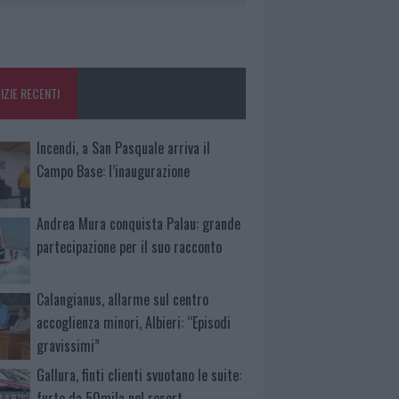
IZIE RECENTI
Incendi, a San Pasquale arriva il
Campo Base: l’inaugurazione
Andrea Mura conquista Palau: grande
partecipazione per il suo racconto
Calangianus, allarme sul centro
accoglienza minori, Albieri: “Episodi
gravissimi”
Gallura, finti clienti svuotano le suite:
furto da 50mila nel resort