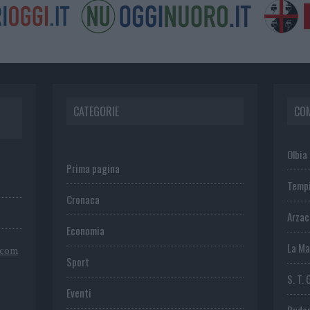
CATEGORIE
CO
Olbia
Prima pagina
Temp
Cronaca
Arza
Economia
La Ma
.com
Sport
S. T. 
Eventi