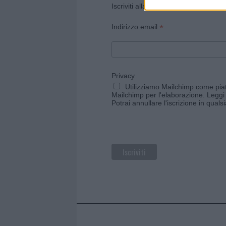
Iscriviti alla newsletter di Gallura O
*
Indirizzo email
Privacy
Utilizziamo Mailchimp come piatt
Mailchimp per l'elaborazione.
Leggi 
Potrai annullare l'iscrizione in qual