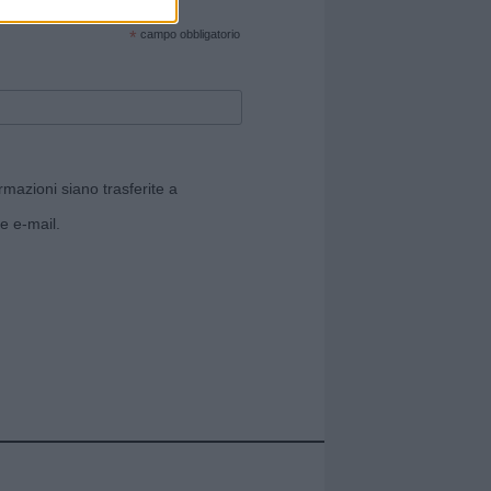
cate sul sito web!
*
campo obbligatorio
rmazioni siano trasferite a
e e-mail.