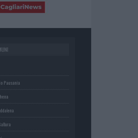
MUNI
io Pausania
chena
ddalena
Gallura