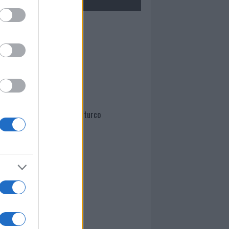
Mario Malu
Paolo Pinna
Martina Agostina Diturco
I nostri cari
I nostri cari