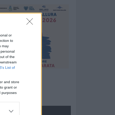
sonal or
ection to
ou may
 personal
out of the
 downstream
B’s List of
er and store
to grant or
ed purposes
ROLOGIE