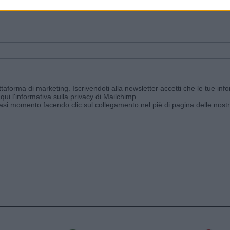
ggi e ricevi le nostre email periodiche contenenti le ultime notizie pubbli
aforma di marketing. Iscrivendoti alla newsletter accetti che le tue info
qui l'informativa sulla privacy di Mailchimp
.
siasi momento facendo clic sul collegamento nel piè di pagina delle nostr