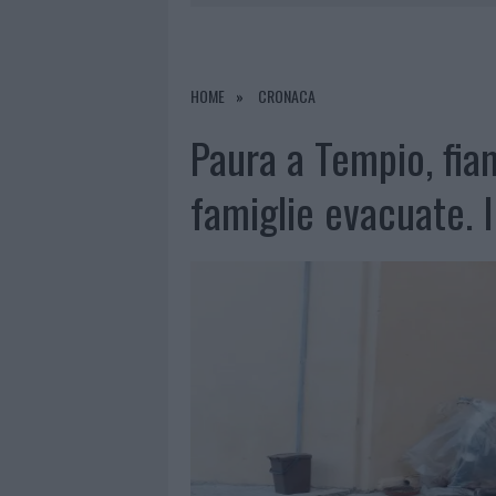
6 AGOSTO 2026
|
METEO OLBIA 7 AGOSTO, SOLE 
6 AGOSTO 2026
|
INCENDI, A SAN PASQUALE ARRIV
6 AGOSTO 2026
|
ANDREA MURA CONQUISTA PALAU
HOME
CRONACA
6 AGOSTO 2026
|
CALANGIANUS, ALLARME SUL CENT
Paura a Tempio, fi
famiglie evacuate. 