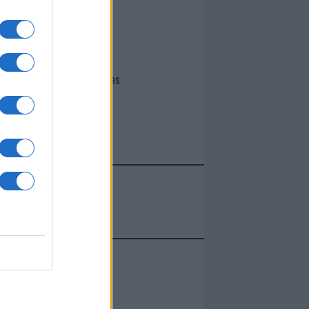
I nostri cari
Giovannimaria Cabras