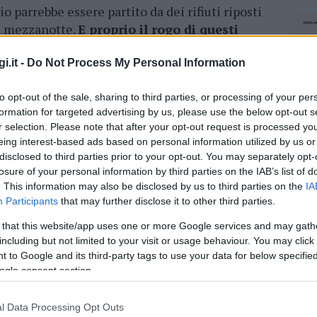
o parrebbe essere partito da dei rifiuti riposti
la mezzanotte.
E proprio il rogo di questi
le,
rendendo necessario l’evacuazione
 fuoco.
i.it -
Do Not Process My Personal Information
 pronto soccorso per una sospetta
to opt-out of the sale, sharing to third parties, or processing of your per
i 80 anni gli accertamenti più
formation for targeted advertising by us, please use the below opt-out s
r selection. Please note that after your opt-out request is processed y
o conseguenze per il fumo inalato.
eing interest-based ads based on personal information utilized by us or
disclosed to third parties prior to your opt-out. You may separately opt-
carabinieri e la polizia. Il palazzo è stato
losure of your personal information by third parties on the IAB’s list of
ile in attesa delle verifiche dei vigili del
. This information may also be disclosed by us to third parties on the
IA
 dopo la notte movimentata,
hanno trovato
Participants
that may further disclose it to other third parties.
d eccezione di una che ha trovato una
 that this website/app uses one or more Google services and may gath
to del Comune.
including but not limited to your visit or usage behaviour. You may click 
 to Google and its third-party tags to use your data for below specifi
ogle consent section.
azionali?
l Data Processing Opt Outs
NEC
 mese
cliccando
qui